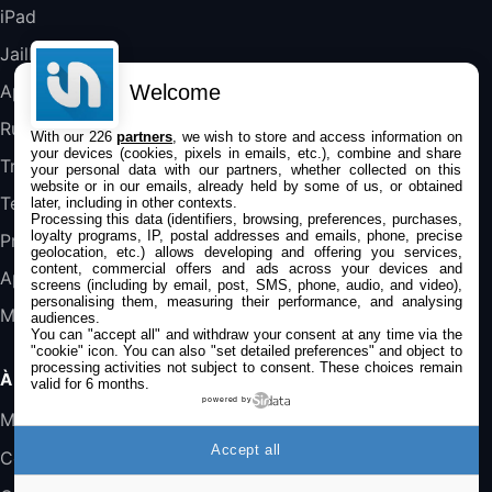
iPad
DeLonghi ECAM290.22.b
357,4€
389,7€
Cdiscount (Vendeur Tiers)
Jailbreak
Welcome
Applications
Jeu FIFA 20 sur PC (code à télécharger)
Rumeurs
With our 226
partners
, we wish to store and access information on
45,98€
57,99€
Rue Du Commerce (Vendeur Tiers)
your devices (cookies, pixels in emails, etc.), combine and share
Trucs & astuces
your personal data with our partners, whether collected on this
website or in our emails, already held by some of us, or obtained
Tests
later, including in other contexts.
Processing this data (identifiers, browsing, preferences, purchases,
loyalty programs, IP, postal addresses and emails, phone, precise
Promos
geolocation, etc.) allows developing and offering you services,
content, commercial offers and ads across your devices and
Apple
screens (including by email, post, SMS, phone, audio, and video),
personalising them, measuring their performance, and analysing
Mac
audiences.
You can "accept all" and withdraw your consent at any time via the
"cookie" icon
. You can also "set detailed preferences" and object to
processing activities not subject to consent. These choices remain
À PROPOS
valid for 6 months.
powered by
Mentions légales
Accept all
Confidentialité