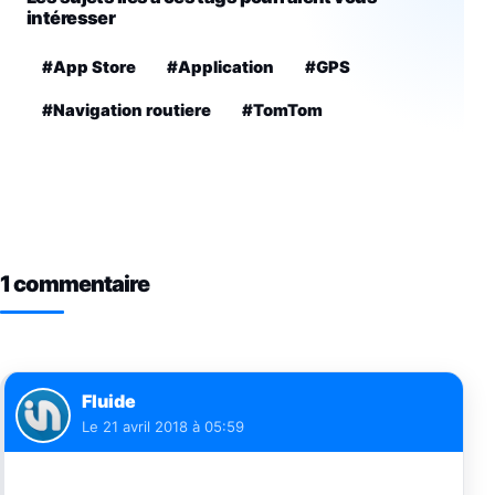
intéresser
#App Store
#Application
#GPS
#Navigation routiere
#TomTom
1 commentaire
Fluide
Le
21 avril 2018 à 05:59