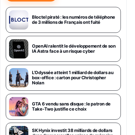
Samsung Galaxy Miracle Ultra, Smartphone
Android 5G avec Galaxy AI, 512 Go,
Chargeur Secteur Rapide 25W Inclus,
Bloctel piraté : les numéros de téléphone
de 3 millions de Français ont fuité
Smartphone déverrouillé, Noir, Version FR
1019€
1399€
Fnac (Vendeur Tiers)
Galaxy S26 Ultra 512 Go Bleu
OpenAI ralentit le développement de son
1019€
1399€
IA Astra face à un risque cyber
Fnac (Vendeur Tiers)
Galaxy S26 Ultra 256 Go Violet
L’Odyssée atteint 1 milliard de dollars au
892€
1199€
Fnac (Vendeur Tiers)
box-office : carton pour Christopher
Nolan
Philips SHK2000BL - Casque Enfant - Bleu &
Répartiteur Audio 5 Casques, Blanc
24,94€
29,96€
GTA 6 vendu sans disque : le patron de
Fnac (Vendeur Tiers)
Take-Two justifie ce choix
Asus RT-AC59U Routeur sans Fil Double
Bande Gigabit (Serveur et Client VPN, Triple
Vlan, Mode Point d'accès et Bridge, contrôle
SK Hynix investit 38 milliards de dollars
Parental, Qos)