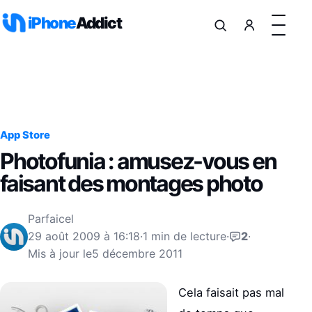
Aller au contenu
iPhone
Addict
App Store
Photofunia : amusez-vous en
faisant des montages photo
Par
faicel
29 août 2009 à 16:18
·
1 min de lecture
·
2
·
Mis à jour le
5 décembre 2011
Cela faisait pas mal