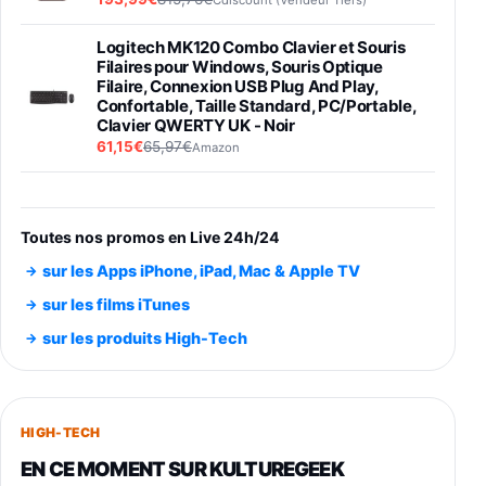
Logitech MK120 Combo Clavier et Souris
Filaires pour Windows, Souris Optique
Filaire, Connexion USB Plug And Play,
Confortable, Taille Standard, PC/Portable,
Clavier QWERTY UK - Noir
61,15€
65,97€
Amazon
PIONEER PLX-500 Blanche - Platine vinyle à
entraénement direct 3 vitesses (33-45-78
trs/min) avec pre-ampli intégré et port USB
Toutes nos promos en Live 24h/24
348,99€
384,71€
Amazon
sur les Apps iPhone, iPad, Mac & Apple TV
Smartphone SAMSUNG Galaxy S26 Ultra
sur les films iTunes
Noir 256Go
sur les produits High-Tech
891,99€
1199€
Fnac (Vendeur Tiers)
Smartphone SAMSUNG Galaxy S26+ Violet
256Go
HIGH-TECH
749,99€
1240,43€
Fnac (Vendeur Tiers)
EN CE MOMENT SUR KULTUREGEEK