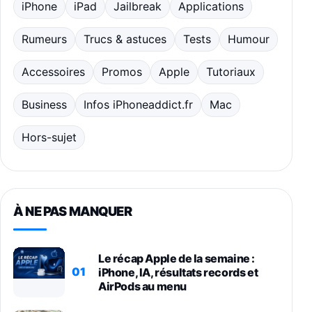
iPhone
iPad
Jailbreak
Applications
Rumeurs
Trucs & astuces
Tests
Humour
Accessoires
Promos
Apple
Tutoriaux
Business
Infos iPhoneaddict.fr
Mac
Hors-sujet
À NE PAS MANQUER
Le récap Apple de la semaine :
01
iPhone, IA, résultats records et
AirPods au menu