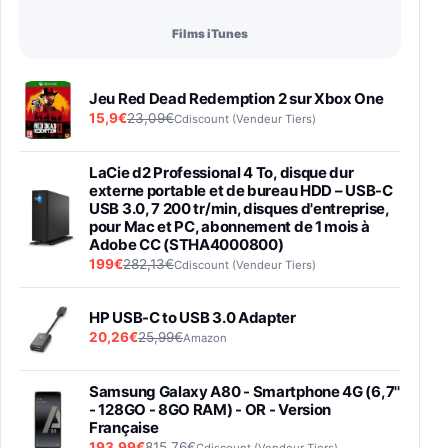
Films iTunes
Jeu Red Dead Redemption 2 sur Xbox One
15,9€
23,09€
Cdiscount (Vendeur Tiers)
LaCie d2 Professional 4 To, disque dur
externe portable et de bureau HDD – USB-C
USB 3.0, 7 200 tr/min, disques d'entreprise,
pour Mac et PC, abonnement de 1 mois à
Adobe CC (STHA4000800)
199€
282,13€
Cdiscount (Vendeur Tiers)
HP USB-C to USB 3.0 Adapter
20,26€
25,99€
Amazon
Samsung Galaxy A80 - Smartphone 4G (6,7''
- 128GO - 8GO RAM) - OR - Version
Française
193,99€
815,76€
Cdiscount (Vendeur Tiers)