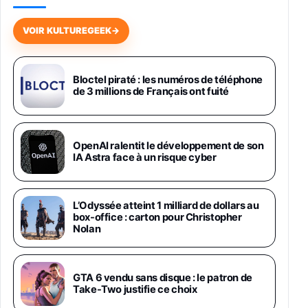
Galaxy S26 256 Go Bleu
648,63€
834,71€
Fnac (Vendeur Tiers)
VOIR KULTUREGEEK
→
Samsung Galaxy Miracle Ultra, Smartphone
Android 5G avec Galaxy AI, 512 Go,
Chargeur Secteur Rapide 25W Inclus,
Bloctel piraté : les numéros de téléphone
de 3 millions de Français ont fuité
Smartphone déverrouillé, Noir, Version FR
1019€
1399€
Fnac (Vendeur Tiers)
Galaxy S26 Ultra 512 Go Bleu
OpenAI ralentit le développement de son
1019€
1399€
IA Astra face à un risque cyber
Fnac (Vendeur Tiers)
Galaxy S26 Ultra 256 Go Violet
L’Odyssée atteint 1 milliard de dollars au
892€
1199€
Fnac (Vendeur Tiers)
box-office : carton pour Christopher
Nolan
Philips SHK2000BL - Casque Enfant - Bleu &
Répartiteur Audio 5 Casques, Blanc
24,94€
29,96€
GTA 6 vendu sans disque : le patron de
Fnac (Vendeur Tiers)
Take-Two justifie ce choix
Asus RT-AC59U Routeur sans Fil Double