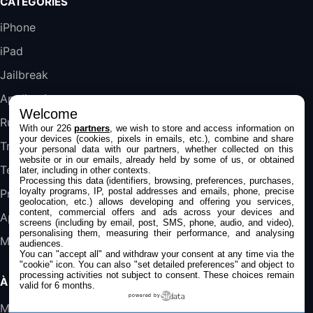
CATÉGORIES
Blanc
489,99€
647,51€
Fnac (Vendeur Tiers)
iPhone
iPad
DeLonghi ECAM290.22.b
357,4€
389,7€
Cdiscount (Vendeur Tiers)
Jailbreak
Applications
Welcome
Jeu FIFA 20 sur PC (code à télécharger)
Rumeurs
With our 226
partners
, we wish to store and access information on
45,98€
57,99€
Rue Du Commerce (Vendeur Tiers)
your devices (cookies, pixels in emails, etc.), combine and share
Trucs & astuces
your personal data with our partners, whether collected on this
website or in our emails, already held by some of us, or obtained
Tests
later, including in other contexts.
Processing this data (identifiers, browsing, preferences, purchases,
loyalty programs, IP, postal addresses and emails, phone, precise
Promos
geolocation, etc.) allows developing and offering you services,
content, commercial offers and ads across your devices and
Apple
screens (including by email, post, SMS, phone, audio, and video),
personalising them, measuring their performance, and analysing
Mac
audiences.
You can "accept all" and withdraw your consent at any time via the
"cookie" icon
. You can also "set detailed preferences" and object to
processing activities not subject to consent. These choices remain
À PROPOS
valid for 6 months.
powered by
Mentions légales