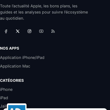
Toute l’actualité Apple, les bons plans, les
Jabra Biz 2300 - Casque Mono supra-
guides et les analyses pour suivre l’écosystème
auriculaire Quick Disconnect - Casque
Filaire avec Microphone Antibruit Pour
au quotidien.
Téléphones de Bureau
31,87€
88,29€
Amazon
Accessoire iRobot Roomba - Kit de
Rémplacement Roomba Séries 600
19,9€
23,99€
Amazon
NOS APPS
Harman Kardon SoundSticks 5 Haut-Parleur
Application iPhone/iPad
Bluetooth, Noir
Application Mac
289,47€
317,71€
Boulanger
Galaxy S25 FE 6,7\" 5G Nano SIM 128 Go
CATÉGORIES
Blanc
489,99€
647,51€
Fnac (Vendeur Tiers)
iPhone
iPad
DeLonghi ECAM290.22.b
357,4€
389,7€
Cdiscount (Vendeur Tiers)
Jailbreak