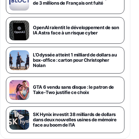
de 3 millions de Français ont fuité
Smartphone déverrouillé, Noir, Version FR
1019€
1399€
Fnac (Vendeur Tiers)
Galaxy S26 Ultra 512 Go Bleu
OpenAI ralentit le développement de son
1019€
1399€
IA Astra face à un risque cyber
Fnac (Vendeur Tiers)
Galaxy S26 Ultra 256 Go Violet
L’Odyssée atteint 1 milliard de dollars au
892€
1199€
Fnac (Vendeur Tiers)
box-office : carton pour Christopher
Nolan
Philips SHK2000BL - Casque Enfant - Bleu &
Répartiteur Audio 5 Casques, Blanc
24,94€
29,96€
GTA 6 vendu sans disque : le patron de
Fnac (Vendeur Tiers)
Take-Two justifie ce choix
Asus RT-AC59U Routeur sans Fil Double
Bande Gigabit (Serveur et Client VPN, Triple
Vlan, Mode Point d'accès et Bridge, contrôle
SK Hynix investit 38 milliards de dollars
Parental, Qos)
dans deux nouvelles usines de mémoire
39,72€
50,42€
Amazon
face au boom de l’IA
Panasonic KX-TG6822 Téléphones Sans fil