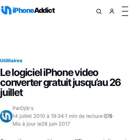
Aller au contenu
iPhone
Addict
Utilitaires
Le logiciel iPhone video
converter gratuit jusqu’au 26
juillet
Par
Djib's
14 juillet 2010 à 19:34
·
1 min de lecture
·
5
·
Mis à jour le
28 juin 2017