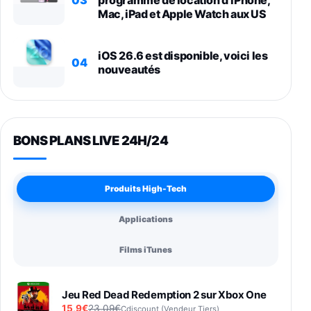
programme de location d’iPhone,
Mac, iPad et Apple Watch aux US
iOS 26.6 est disponible, voici les
04
nouveautés
BONS PLANS LIVE 24H/24
Produits High-Tech
Applications
Films iTunes
Jeu Red Dead Redemption 2 sur Xbox One
15,9€
23,09€
Cdiscount (Vendeur Tiers)