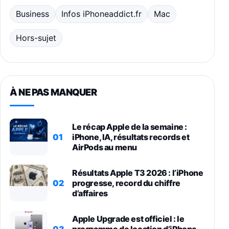
Business
Infos iPhoneaddict.fr
Mac
Hors-sujet
À NE PAS MANQUER
Le récap Apple de la semaine :
01
iPhone, IA, résultats records et
AirPods au menu
Résultats Apple T3 2026 : l’iPhone
02
progresse, record du chiffre
d’affaires
Apple Upgrade est officiel : le
03