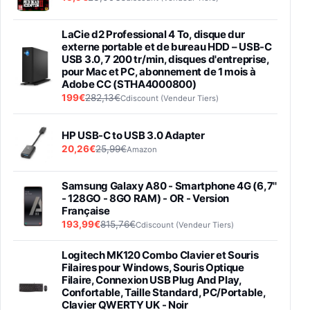
LaCie d2 Professional 4 To, disque dur
externe portable et de bureau HDD – USB-C
USB 3.0, 7 200 tr/min, disques d'entreprise,
pour Mac et PC, abonnement de 1 mois à
Adobe CC (STHA4000800)
199€
282,13€
Cdiscount (Vendeur Tiers)
HP USB-C to USB 3.0 Adapter
20,26€
25,99€
Amazon
Samsung Galaxy A80 - Smartphone 4G (6,7''
- 128GO - 8GO RAM) - OR - Version
Française
193,99€
815,76€
Cdiscount (Vendeur Tiers)
Logitech MK120 Combo Clavier et Souris
Filaires pour Windows, Souris Optique
Filaire, Connexion USB Plug And Play,
Confortable, Taille Standard, PC/Portable,
Clavier QWERTY UK - Noir