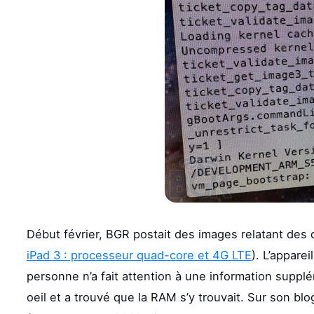
Début février, BGR postait des images relatant des 
iPad 3 : processeur quad-core et 4G LTE
). L’appare
personne n’a fait attention à une information suppl
oeil et a trouvé que la RAM s’y trouvait. Sur son bl