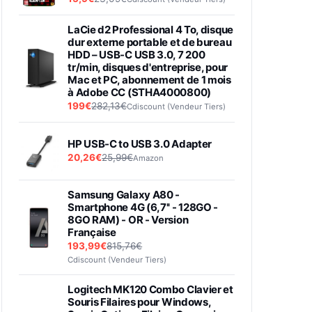
LaCie d2 Professional 4 To, disque
dur externe portable et de bureau
HDD – USB-C USB 3.0, 7 200
tr/min, disques d'entreprise, pour
Mac et PC, abonnement de 1 mois
à Adobe CC (STHA4000800)
199€
282,13€
Cdiscount (Vendeur Tiers)
HP USB-C to USB 3.0 Adapter
20,26€
25,99€
Amazon
Samsung Galaxy A80 -
Smartphone 4G (6,7'' - 128GO -
8GO RAM) - OR - Version
Française
193,99€
815,76€
Cdiscount (Vendeur Tiers)
Logitech MK120 Combo Clavier et
Souris Filaires pour Windows,