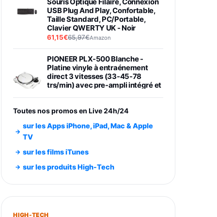
Souris Optique Filaire, Connexion
USB Plug And Play, Confortable,
Taille Standard, PC/Portable,
Clavier QWERTY UK - Noir
61,15€
65,97€
Amazon
PIONEER PLX-500 Blanche -
Platine vinyle à entraénement
direct 3 vitesses (33-45-78
trs/min) avec pre-ampli intégré et
port USB
348,99€
384,71€
Amazon
Toutes nos promos en Live 24h/24
Smartphone SAMSUNG Galaxy
sur les Apps iPhone, iPad, Mac & Apple
S26 Ultra Noir 256Go
TV
891,99€
1199€
Fnac (Vendeur Tiers)
sur les films iTunes
Smartphone SAMSUNG Galaxy
sur les produits High-Tech
S26+ Violet 256Go
749,99€
1240,43€
Fnac (Vendeur Tiers)
Galaxy S26 256 Go Bleu
HIGH-TECH