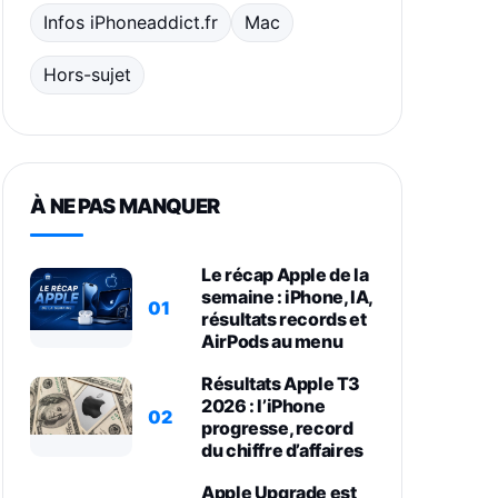
Infos iPhoneaddict.fr
Mac
Hors-sujet
À NE PAS MANQUER
Le récap Apple de la
semaine : iPhone, IA,
01
résultats records et
AirPods au menu
Résultats Apple T3
2026 : l’iPhone
02
progresse, record
du chiffre d’affaires
Apple Upgrade est