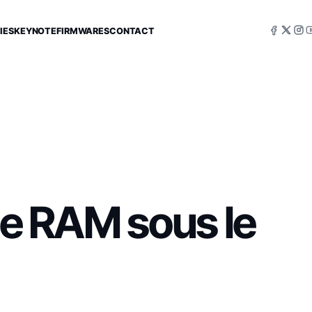
IES
KEYNOTE
FIRMWARES
CONTACT
 de RAM sous le