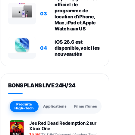
officiel : le
programme de
03
location d’iPhone,
Mac, iPad et Apple
Watch aux US
iOS 26.6 est
04
disponible, voici les
nouveautés
BONS PLANS LIVE 24H/24
Produits
Applications
Films iTunes
High-Tech
Jeu Red Dead Redemption 2 sur
Xbox One
15,9€
23,09€
Cdiscount (Vendeur Tiers)