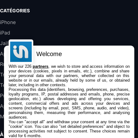
Galaxy S25 FE 6,7\" 5G Nano SIM 128 Go
CATÉGORIES
Blanc
489,99€
647,51€
Fnac (Vendeur Tiers)
iPhone
iPad
DeLonghi ECAM290.22.b
357,4€
389,7€
Cdiscount (Vendeur Tiers)
Jailbreak
Welcome
Applications
Jeu FIFA 20 sur PC (code à télécharger)
Rumeurs
With our 226
partners
, we wish to store and access information on
45,98€
57,99€
Rue Du Commerce (Vendeur Tiers)
your devices (cookies, pixels in emails, etc.), combine and share
Trucs & astuces
your personal data with our partners, whether collected on this
website or in our emails, already held by some of us, or obtained
Tests
later, including in other contexts.
Processing this data (identifiers, browsing, preferences, purchases,
loyalty programs, IP, postal addresses and emails, phone, precise
Promos
geolocation, etc.) allows developing and offering you services,
content, commercial offers and ads across your devices and
Apple
screens (including by email, post, SMS, phone, audio, and video),
personalising them, measuring their performance, and analysing
Mac
audiences.
You can "accept all" and withdraw your consent at any time via the
"cookie" icon
. You can also "set detailed preferences" and object to
processing activities not subject to consent. These choices remain
À PROPOS
valid for 6 months.