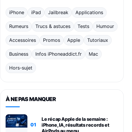
iPhone
iPad
Jailbreak
Applications
Rumeurs
Trucs & astuces
Tests
Humour
Accessoires
Promos
Apple
Tutoriaux
Business
Infos iPhoneaddict.fr
Mac
Hors-sujet
À NE PAS MANQUER
Le récap Apple de la semaine :
01
iPhone, IA, résultats records et
AirPods au menu