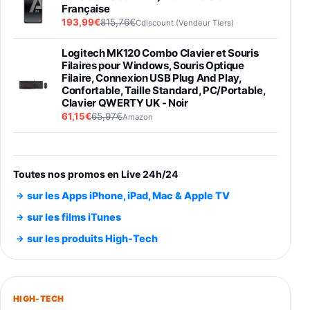
Française
193,99€
815,76€
Cdiscount (Vendeur Tiers)
Logitech MK120 Combo Clavier et Souris
Filaires pour Windows, Souris Optique
Filaire, Connexion USB Plug And Play,
Confortable, Taille Standard, PC/Portable,
Clavier QWERTY UK - Noir
61,15€
65,97€
Amazon
PIONEER PLX-500 Blanche - Platine vinyle à
entraénement direct 3 vitesses (33-45-78
trs/min) avec pre-ampli intégré et port USB
Toutes nos promos en Live 24h/24
348,99€
384,71€
Amazon
sur les Apps iPhone, iPad, Mac & Apple TV
Smartphone SAMSUNG Galaxy S26 Ultra
sur les films iTunes
Noir 256Go
sur les produits High-Tech
891,99€
1199€
Fnac (Vendeur Tiers)
Smartphone SAMSUNG Galaxy S26+ Violet
256Go
HIGH-TECH
749,99€
1240,43€
Fnac (Vendeur Tiers)