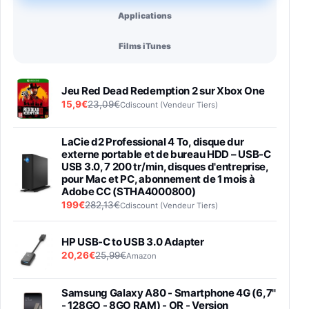
Applications
Films iTunes
Jeu Red Dead Redemption 2 sur Xbox One
15,9€
23,09€
Cdiscount (Vendeur Tiers)
LaCie d2 Professional 4 To, disque dur
externe portable et de bureau HDD – USB-C
USB 3.0, 7 200 tr/min, disques d'entreprise,
pour Mac et PC, abonnement de 1 mois à
Adobe CC (STHA4000800)
199€
282,13€
Cdiscount (Vendeur Tiers)
HP USB-C to USB 3.0 Adapter
20,26€
25,99€
Amazon
Samsung Galaxy A80 - Smartphone 4G (6,7''
- 128GO - 8GO RAM) - OR - Version