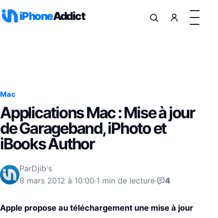
Aller au contenu
iPhone
Addict
Mac
Applications Mac : Mise à jour
de Garageband, iPhoto et
iBooks Author
Par
Djib's
8 mars 2012 à 10:00
·
1 min de lecture
·
4
Apple propose au téléchargement une mise à jour