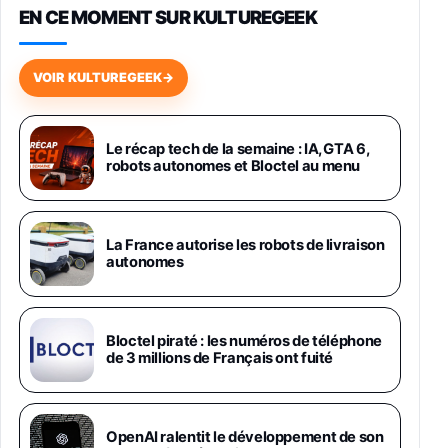
EN CE MOMENT SUR KULTUREGEEK
Galaxy S26 256 Go Bleu
648,63€
834,71€
Fnac (Vendeur Tiers)
VOIR KULTUREGEEK
→
Samsung Galaxy Miracle Ultra, Smartphone
Android 5G avec Galaxy AI, 512 Go,
Chargeur Secteur Rapide 25W Inclus,
Le récap tech de la semaine : IA, GTA 6,
robots autonomes et Bloctel au menu
Smartphone déverrouillé, Noir, Version FR
1019€
1399€
Fnac (Vendeur Tiers)
Galaxy S26 Ultra 512 Go Bleu
La France autorise les robots de livraison
1019€
1399€
autonomes
Fnac (Vendeur Tiers)
Galaxy S26 Ultra 256 Go Violet
Bloctel piraté : les numéros de téléphone
892€
1199€
Fnac (Vendeur Tiers)
de 3 millions de Français ont fuité
Philips SHK2000BL - Casque Enfant - Bleu &
Répartiteur Audio 5 Casques, Blanc
24,94€
29,96€
OpenAI ralentit le développement de son
Fnac (Vendeur Tiers)