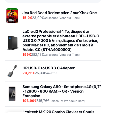
Jeu Red Dead Redemption 2 sur Xbox One
15,9€
23,09€
Cdiscount (Vendeur Tiers)
LaCie d2 Professional 4 To, disque dur
externe portable et de bureau HDD – USB-C
USB 3.0, 7 200 tr/min, disques d'entreprise,
pour Mac et PC, abonnement de 1 mois à
Adobe CC (STHA4000800)
199€
282,13€
Cdiscount (Vendeur Tiers)
HP USB-C to USB 3.0 Adapter
20,26€
25,99€
Amazon
Samsung Galaxy A80 - Smartphone 4G (6,7''
- 128GO - 8GO RAM) - OR - Version
Française
193,99€
815,76€
Cdiscount (Vendeur Tiers)
Logitech MK120 Combo Clavier et Souris