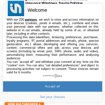
Filaires pour Windows, Souris Optique
Filaire, Connexion USB Plug And Play,
Welcome
Confortable, Taille Standard, PC/Portable,
Clavier QWERTY UK - Noir
With our 226
partners
, we wish to store and access information on
61,15€
65,97€
Amazon
your devices (cookies, pixels in emails, etc.), combine and share
your personal data with our partners, whether collected on this
website or in our emails, already held by some of us, or obtained
PIONEER PLX-500 Blanche - Platine vinyle à
later, including in other contexts.
entraénement direct 3 vitesses (33-45-78
Processing this data (identifiers, browsing, preferences, purchases,
trs/min) avec pre-ampli intégré et port USB
Toutes nos promos en Live 24h/24
loyalty programs, IP, postal addresses and emails, phone, precise
348,99€
384,71€
geolocation, etc.) allows developing and offering you services,
Amazon
sur les Apps iPhone, iPad, Mac & Apple TV
content, commercial offers and ads across your devices and
screens (including by email, post, SMS, phone, audio, and video),
Smartphone SAMSUNG Galaxy S26 Ultra
sur les films iTunes
personalising them, measuring their performance, and analysing
Noir 256Go
audiences.
sur les produits High-Tech
You can "accept all" and withdraw your consent at any time via the
891,99€
1199€
Fnac (Vendeur Tiers)
"cookie" icon
. You can also "set detailed preferences" and object to
processing activities not subject to consent. These choices remain
valid for 6 months.
Smartphone SAMSUNG Galaxy S26+ Violet
powered by
256Go
HIGH-TECH
749,99€
1240,43€
Fnac (Vendeur Tiers)
Accept all
EN CE MOMENT SUR KULTUREGEEK
Galaxy S26 256 Go Bleu
Set your choices
648,63€
834,71€
Fnac (Vendeur Tiers)
VOIR KULTUREGEEK
→