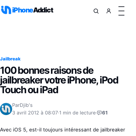
Aller au contenu
iPhone
Addict
Jailbreak
100 bonnes raisons de
jailbreaker votre iPhone, iPod
Touch ou iPad
Par
Djib's
3 avril 2012 à 08:07
·
1 min de lecture
·
61
Avec iOS 5, est-il toujours intéressant de jailbreaker