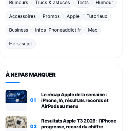
Rumeurs
Trucs & astuces
Tests
Humour
Accessoires
Promos
Apple
Tutoriaux
Business
Infos iPhoneaddict.fr
Mac
Hors-sujet
À NE PAS MANQUER
Le récap Apple de la semaine :
01
iPhone, IA, résultats records et
AirPods au menu
Résultats Apple T3 2026 : l’iPhone
02
progresse, record du chiffre