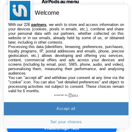
AirPods au menu
Welcome
Résultats Apple T3 2026 : l’iPhone
02
progresse, record du chiffre
With our 226
partners
, we wish to store and access information on
d’affaires
your devices (cookies, pixels in emails, etc.), combine and share
your personal data with our partners, whether collected on this
website or in our emails, already held by some of us, or obtained
Apple Upgrade est officiel : le
later, including in other contexts.
Processing this data (identifiers, browsing, preferences, purchases,
03
programme de location d’iPhone,
loyalty programs, IP, postal addresses and emails, phone, precise
Mac, iPad et Apple Watch aux US
geolocation, etc.) allows developing and offering you services,
content, commercial offers and ads across your devices and
screens (including by email, post, SMS, phone, audio, and video),
personalising them, measuring their performance, and analysing
iOS 26.6 est disponible, voici les
audiences.
04
nouveautés
You can "accept all" and withdraw your consent at any time via the
"cookie" icon
. You can also "set detailed preferences" and object to
processing activities not subject to consent. These choices remain
valid for 6 months.
powered by
BONS PLANS LIVE 24H/24
Accept all
Set your choices
Produits High-Tech