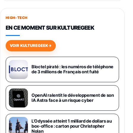
Smartphone SAMSUNG Galaxy S26+ Violet
256Go
HIGH-TECH
749,99€
1240,43€
Fnac (Vendeur Tiers)
EN CE MOMENT SUR KULTUREGEEK
Galaxy S26 256 Go Bleu
648,63€
834,71€
Fnac (Vendeur Tiers)
VOIR KULTUREGEEK
→
Samsung Galaxy Miracle Ultra, Smartphone
Android 5G avec Galaxy AI, 512 Go,
Chargeur Secteur Rapide 25W Inclus,
Bloctel piraté : les numéros de téléphone
de 3 millions de Français ont fuité
Smartphone déverrouillé, Noir, Version FR
1019€
1399€
Fnac (Vendeur Tiers)
Galaxy S26 Ultra 512 Go Bleu
OpenAI ralentit le développement de son
1019€
1399€
IA Astra face à un risque cyber
Fnac (Vendeur Tiers)
Galaxy S26 Ultra 256 Go Violet
L’Odyssée atteint 1 milliard de dollars au
892€
1199€
Fnac (Vendeur Tiers)
box-office : carton pour Christopher
Nolan