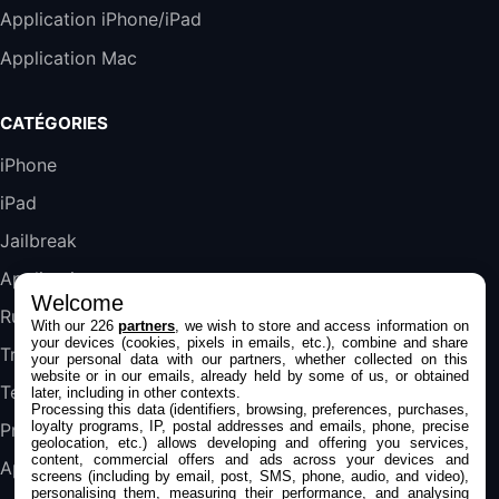
Harman Kardon SoundSticks 5 Haut-Parleur
Application iPhone/iPad
Bluetooth, Noir
Application Mac
289,47€
317,71€
Boulanger
Galaxy S25 FE 6,7\" 5G Nano SIM 128 Go
CATÉGORIES
Blanc
489,99€
647,51€
Fnac (Vendeur Tiers)
iPhone
iPad
DeLonghi ECAM290.22.b
357,4€
389,7€
Cdiscount (Vendeur Tiers)
Jailbreak
Applications
Welcome
Jeu FIFA 20 sur PC (code à télécharger)
Rumeurs
With our 226
partners
, we wish to store and access information on
45,98€
57,99€
Rue Du Commerce (Vendeur Tiers)
your devices (cookies, pixels in emails, etc.), combine and share
Trucs & astuces
your personal data with our partners, whether collected on this
website or in our emails, already held by some of us, or obtained
Tests
later, including in other contexts.
Processing this data (identifiers, browsing, preferences, purchases,
loyalty programs, IP, postal addresses and emails, phone, precise
Promos
geolocation, etc.) allows developing and offering you services,
content, commercial offers and ads across your devices and
Apple
screens (including by email, post, SMS, phone, audio, and video),
personalising them, measuring their performance, and analysing