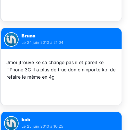
Bruno
Le
24 juin 2010 à 21:04
Jmoi jtrouve ke sa change pas il et pareil ke
l’iPhone 3G il a plus de truc don c ninporte koi de
refaire le même en 4g
bob
Le
25 juin 2010 à 10:25