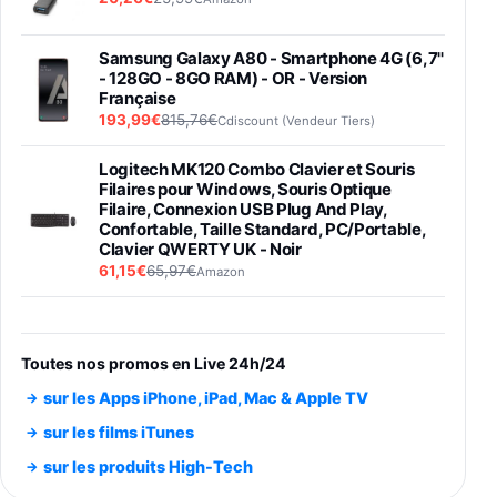
Samsung Galaxy A80 - Smartphone 4G (6,7''
- 128GO - 8GO RAM) - OR - Version
Française
193,99€
815,76€
Cdiscount (Vendeur Tiers)
Logitech MK120 Combo Clavier et Souris
Filaires pour Windows, Souris Optique
Filaire, Connexion USB Plug And Play,
Confortable, Taille Standard, PC/Portable,
Clavier QWERTY UK - Noir
61,15€
65,97€
Amazon
PIONEER PLX-500 Blanche - Platine vinyle à
entraénement direct 3 vitesses (33-45-78
trs/min) avec pre-ampli intégré et port USB
Toutes nos promos en Live 24h/24
348,99€
384,71€
Amazon
sur les Apps iPhone, iPad, Mac & Apple TV
Smartphone SAMSUNG Galaxy S26 Ultra
sur les films iTunes
Noir 256Go
sur les produits High-Tech
891,99€
1199€
Fnac (Vendeur Tiers)