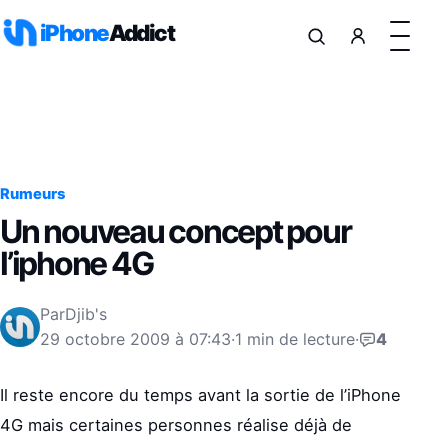
Aller au contenu
iPhone
Addict
Rumeurs
Un nouveau concept pour
l’iphone 4G
Par
Djib's
29 octobre 2009 à 07:43
·
1 min de lecture
·
4
Il reste encore du temps avant la sortie de l’iPhone
4G mais certaines personnes réalise déjà de