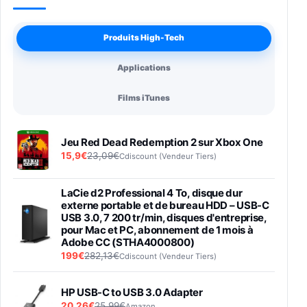
Produits High-Tech
Applications
Films iTunes
Jeu Red Dead Redemption 2 sur Xbox One
15,9€
23,09€
Cdiscount (Vendeur Tiers)
LaCie d2 Professional 4 To, disque dur
externe portable et de bureau HDD – USB-C
USB 3.0, 7 200 tr/min, disques d'entreprise,
pour Mac et PC, abonnement de 1 mois à
Adobe CC (STHA4000800)
199€
282,13€
Cdiscount (Vendeur Tiers)
HP USB-C to USB 3.0 Adapter
20,26€
25,99€
Amazon