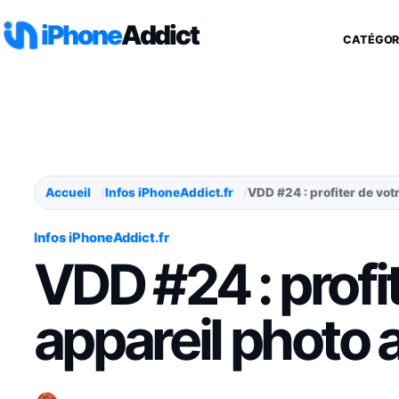
Aller au contenu
iPhone
Addict
CATÉGOR
Accueil
Infos iPhoneAddict.fr
VDD #24 : profiter de vo
Infos iPhoneAddict.fr
VDD #24 : profi
appareil photo