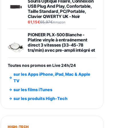
Souris Optique Filaire, Connexion
USB Plug And Play, Confortable,
Taille Standard, PC/Portable,
Clavier QWERTY UK - Noir
61,15€
65,97€
Amazon
PIONEER PLX-500 Blanche -
Platine vinyle à entraénement
direct 3 vitesses (33-45-78
trs/min) avec pre-ampli intégré et
port USB
348,99€
384,71€
Amazon
Toutes nos promos en Live 24h/24
Smartphone SAMSUNG Galaxy
sur les Apps iPhone, iPad, Mac & Apple
S26 Ultra Noir 256Go
TV
891,99€
1199€
Fnac (Vendeur Tiers)
sur les films iTunes
Smartphone SAMSUNG Galaxy
sur les produits High-Tech
S26+ Violet 256Go
749,99€
1240,43€
Fnac (Vendeur Tiers)
Galaxy S26 256 Go Bleu
HIGH-TECH