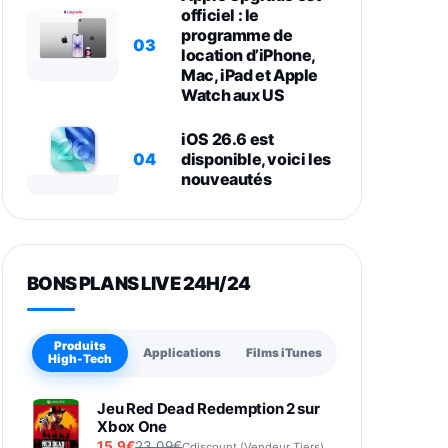
officiel : le
programme de
03
location d’iPhone,
Mac, iPad et Apple
Watch aux US
iOS 26.6 est
04
disponible, voici les
nouveautés
BONS PLANS LIVE 24H/24
Produits
Applications
Films iTunes
High-Tech
Jeu Red Dead Redemption 2 sur
Xbox One
15,9€
23,09€
Cdiscount (Vendeur Tiers)