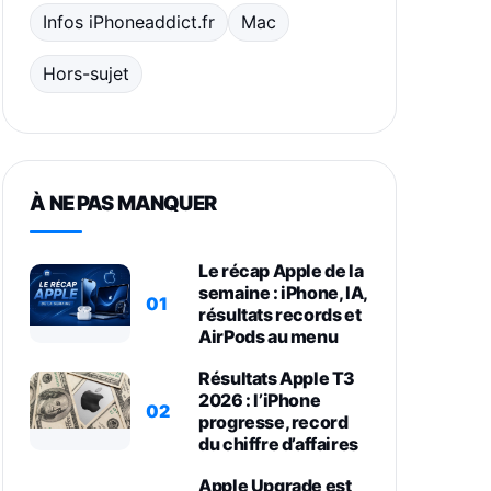
Infos iPhoneaddict.fr
Mac
Hors-sujet
À NE PAS MANQUER
Le récap Apple de la
semaine : iPhone, IA,
01
résultats records et
AirPods au menu
Résultats Apple T3
2026 : l’iPhone
02
progresse, record
du chiffre d’affaires
Apple Upgrade est