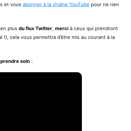
ris et vous
abonner à la chaîne YouTube
pour ne rien
 en plus
du flux Twitter
,
merci
à ceux qui prendront
l !), cela vous permettra d’être mis au courant à la
prendre soin
: