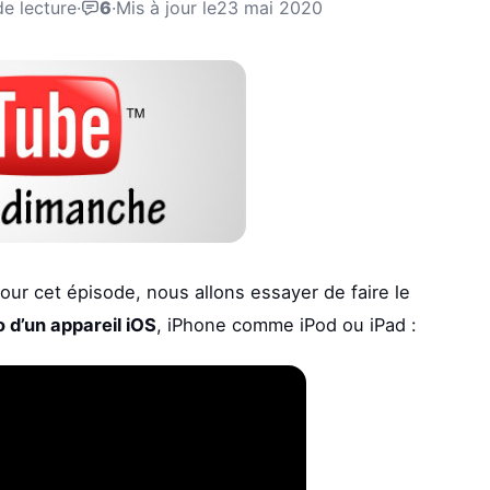
de lecture
·
6
·
Mis à jour le
23 mai 2020
our cet épisode, nous allons essayer de faire le
o d’un appareil iOS
, iPhone comme iPod ou iPad :