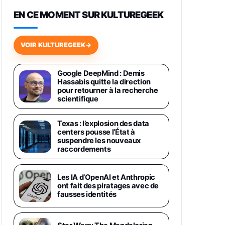
648,63€
834,71€
Fnac (Vendeur Tiers)
EN CE MOMENT SUR KULTUREGEEK
Samsung Galaxy Miracle Ultra,
Smartphone Android 5G avec
VOIR KULTUREGEEK
→
Galaxy AI, 512 Go, Chargeur
Secteur Rapide 25W Inclus,
Smartphone déverrouillé, Noir,
Google DeepMind : Demis
Version FR
Hassabis quitte la direction
1019€
1399€
Fnac (Vendeur Tiers)
pour retourner à la recherche
scientifique
Galaxy S26 Ultra 512 Go Bleu
1019€
1399€
Fnac (Vendeur Tiers)
Texas : l’explosion des data
centers pousse l’État à
suspendre les nouveaux
raccordements
Galaxy S26 Ultra 256 Go Violet
892€
1199€
Fnac (Vendeur Tiers)
Les IA d’OpenAI et Anthropic
ont fait des piratages avec de
Philips SHK2000BL - Casque
fausses identités
Enfant - Bleu & Répartiteur Audio
5 Casques, Blanc
24,94€
29,96€
Fnac (Vendeur Tiers)