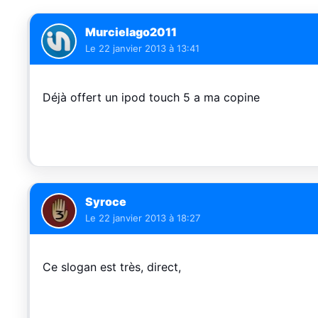
Murcielago2011
Le
22 janvier 2013 à 13:41
Déjà offert un ipod touch 5 a ma copine
Syroce
Le
22 janvier 2013 à 18:27
Ce slogan est très, direct,