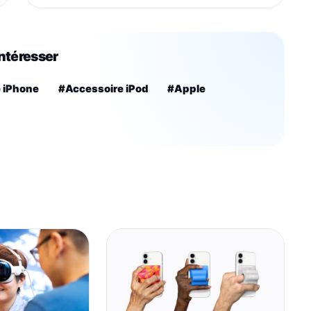
intéresser
 iPhone
#Accessoire iPod
#Apple