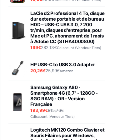
LaCie d2 Professional 4 To, disque
dur externe portable et de bureau
HDD – USB-C USB 3.0, 7 200
tr/min, disques d'entreprise, pour
Mac et PC, abonnement de 1 mois
à Adobe CC (STHA4000800)
199€
282,13€
Cdiscount (Vendeur Tiers)
HP USB-C to USB 3.0 Adapter
20,26€
25,99€
Amazon
Samsung Galaxy A80 -
Smartphone 4G (6,7'' - 128GO -
8GO RAM) - OR - Version
Française
193,99€
815,76€
Cdiscount (Vendeur Tiers)
Logitech MK120 Combo Clavier et
Souris Filaires pour Windows,