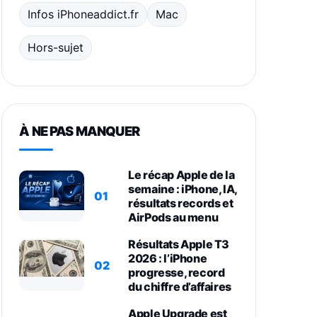
Infos iPhoneaddict.fr
Mac
Hors-sujet
À NE PAS MANQUER
Le récap Apple de la
semaine : iPhone, IA,
01
résultats records et
AirPods au menu
Résultats Apple T3
2026 : l’iPhone
02
progresse, record
du chiffre d’affaires
Apple Upgrade est