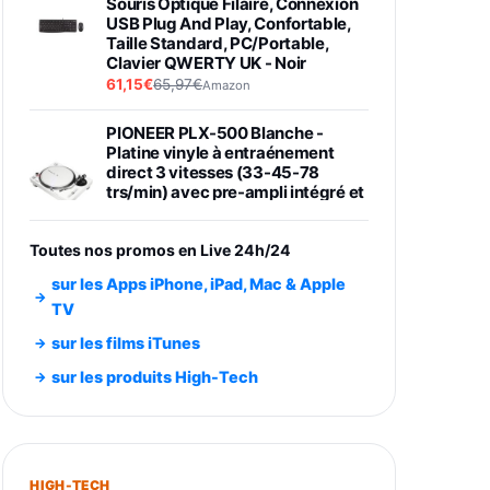
Souris Optique Filaire, Connexion
USB Plug And Play, Confortable,
Taille Standard, PC/Portable,
Clavier QWERTY UK - Noir
61,15€
65,97€
Amazon
PIONEER PLX-500 Blanche -
Platine vinyle à entraénement
direct 3 vitesses (33-45-78
trs/min) avec pre-ampli intégré et
port USB
348,99€
384,71€
Amazon
Toutes nos promos en Live 24h/24
Smartphone SAMSUNG Galaxy
sur les Apps iPhone, iPad, Mac & Apple
S26 Ultra Noir 256Go
TV
891,99€
1199€
Fnac (Vendeur Tiers)
sur les films iTunes
Smartphone SAMSUNG Galaxy
sur les produits High-Tech
S26+ Violet 256Go
749,99€
1240,43€
Fnac (Vendeur Tiers)
Galaxy S26 256 Go Bleu
HIGH-TECH