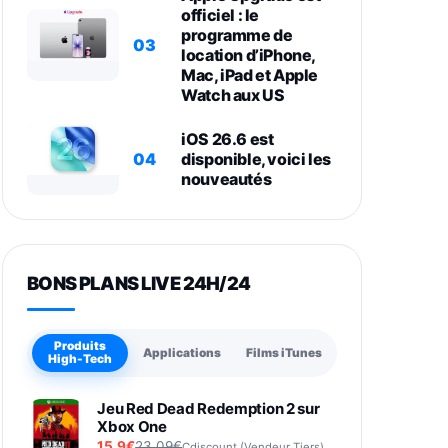
officiel : le
programme de
03
location d’iPhone,
Mac, iPad et Apple
Watch aux US
iOS 26.6 est
04
disponible, voici les
nouveautés
BONS PLANS LIVE 24H/24
Produits
Applications
Films iTunes
High-Tech
Jeu Red Dead Redemption 2 sur
Xbox One
15,9€
23,09€
Cdiscount (Vendeur Tiers)