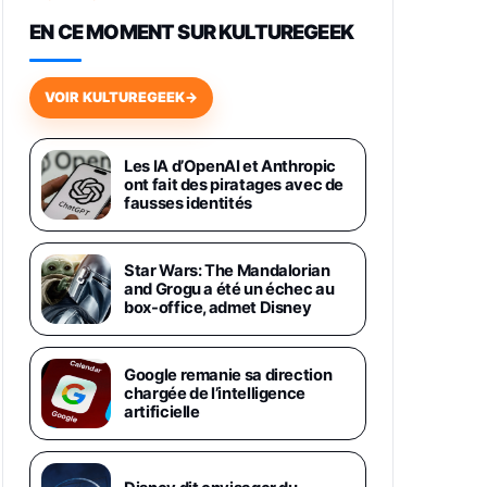
648,63€
834,71€
Fnac (Vendeur Tiers)
EN CE MOMENT SUR KULTUREGEEK
Samsung Galaxy Miracle Ultra,
Smartphone Android 5G avec
VOIR KULTUREGEEK
→
Galaxy AI, 512 Go, Chargeur
Secteur Rapide 25W Inclus,
Smartphone déverrouillé, Noir,
Version FR
Les IA d’OpenAI et Anthropic
1019€
1399€
ont fait des piratages avec de
Fnac (Vendeur Tiers)
fausses identités
Galaxy S26 Ultra 512 Go Bleu
1019€
1399€
Fnac (Vendeur Tiers)
Star Wars: The Mandalorian
and Grogu a été un échec au
box-office, admet Disney
Galaxy S26 Ultra 256 Go Violet
892€
1199€
Fnac (Vendeur Tiers)
Google remanie sa direction
chargée de l’intelligence
Philips SHK2000BL - Casque
artificielle
Enfant - Bleu & Répartiteur Audio
5 Casques, Blanc
24,94€
29,96€
Fnac (Vendeur Tiers)