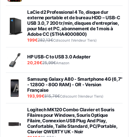
LaCie d2 Professional 4 To, disque dur
externe portable et de bureau HDD – USB-C
USB 3.0, 7 200 tr/min, disques d'entreprise,
pour Mac et PC, abonnement de 1 mois à
Adobe CC (STHA4000800)
199€
282,13€
Cdiscount (Vendeur Tiers)
HP USB-C to USB 3.0 Adapter
20,26€
25,99€
Amazon
Samsung Galaxy A80 - Smartphone 4G (6,7''
- 128GO - 8GO RAM) - OR - Version
Française
193,99€
815,76€
Cdiscount (Vendeur Tiers)
Logitech MK120 Combo Clavier et Souris
Filaires pour Windows, Souris Optique
Filaire, Connexion USB Plug And Play,
Confortable, Taille Standard, PC/Portable,
Clavier QWERTY UK - Noir