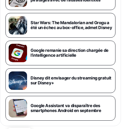
piratages avec de fausses identités
Smartphone déverrouillé, Noir, Version FR
1019€
1399€
Fnac (Vendeur Tiers)
Galaxy S26 Ultra 512 Go Bleu
Star Wars: The Mandalorian and Grogu a
1019€
1399€
été un échec au box-office, admet Disney
Fnac (Vendeur Tiers)
Galaxy S26 Ultra 256 Go Violet
Google remanie sa direction chargée de
892€
1199€
Fnac (Vendeur Tiers)
l’intelligence artificielle
Philips SHK2000BL - Casque Enfant - Bleu &
Répartiteur Audio 5 Casques, Blanc
24,94€
29,96€
Disney dit envisager du streaming gratuit
Fnac (Vendeur Tiers)
sur Disney+
Asus RT-AC59U Routeur sans Fil Double
Bande Gigabit (Serveur et Client VPN, Triple
Vlan, Mode Point d'accès et Bridge, contrôle
Google Assistant va disparaître des
Parental, Qos)
smartphones Android en septembre
39,72€
50,42€
Amazon
Panasonic KX-TG6822 Téléphones Sans fil