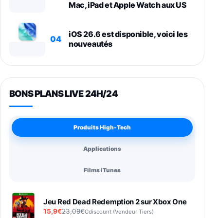
Mac, iPad et Apple Watch aux US
iOS 26.6 est disponible, voici les
04
nouveautés
BONS PLANS LIVE 24H/24
Produits High-Tech
Applications
Films iTunes
Jeu Red Dead Redemption 2 sur Xbox One
15,9€
23,09€
Cdiscount (Vendeur Tiers)