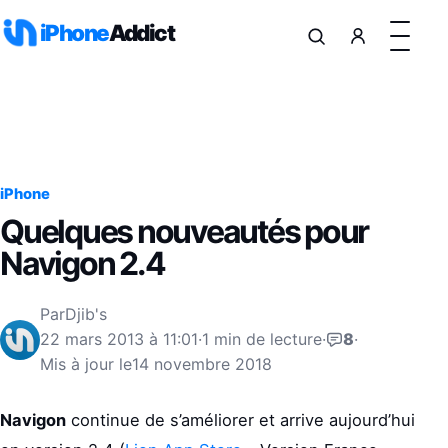
Aller au contenu
iPhone
Addict
iPhone
Quelques nouveautés pour
Navigon 2.4
Par
Djib's
22 mars 2013 à 11:01
·
1 min de lecture
·
8
·
Mis à jour le
14 novembre 2018
Navigon
continue de s’améliorer et arrive aujourd’hui