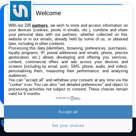
Répondeur Ecran [Version Française]
31,67€
47,96€
Amazon
Welcome
NEWSLETTER
Smartphone APPLE iPhone 15 Noir 128Go
With our 226
partners
, we wish to store and access information on
Ne manquez rien de
489,99€
499,99€
your devices (cookies, pixels in emails, etc.), combine and share
Boulanger
l’actualité Apple
your personal data with our partners, whether collected on this
website or in our emails, already held by some of us, or obtained
later, including in other contexts.
Recevez les dernières news, rumeurs, tests et
Processing this data (identifiers, browsing, preferences, purchases,
Smartphone APPLE iPhone 15 Bleu 128Go
loyalty programs, IP, postal addresses and emails, phone, precise
bons plans chaque semaine.
489,99€
499,99€
Boulanger
geolocation, etc.) allows developing and offering you services,
content, commercial offers and ads across your devices and
screens (including by email, post, SMS, phone, audio, and video),
Adresse e-mail
Samsung Galaxy A56 5G, Smartphone
personalising them, measuring their performance, and analysing
audiences.
Android, 128 Go, Smartphone déverrouillé,
You can "accept all" and withdraw your consent at any time via the
Gris
"cookie" icon
. You can also "set detailed preferences" and object to
S’inscrire
284,99€
431,39€
Cdiscount (Vendeur Tiers)
processing activities not subject to consent. These choices remain
valid for 6 months.
powered by
Jabra Biz 1500 USB-A Casque Stereo -
Casque Filaire avec Microphone Antibruit,
Unité de Contrôle et Protection contre les
Accept all
Pics de Volume pour Téléphones de Bureau
iPhone
Addict
et Softphones
Set your choices
44,43€
66,9€
Amazon