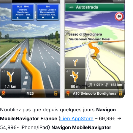
N’oubliez pas que depuis quelques jours
Navigon
MobileNavigator France
(
Lien AppStore
–
69,99€
->
54,99€- iPhone/iPad
) Navigon MobileNavigator