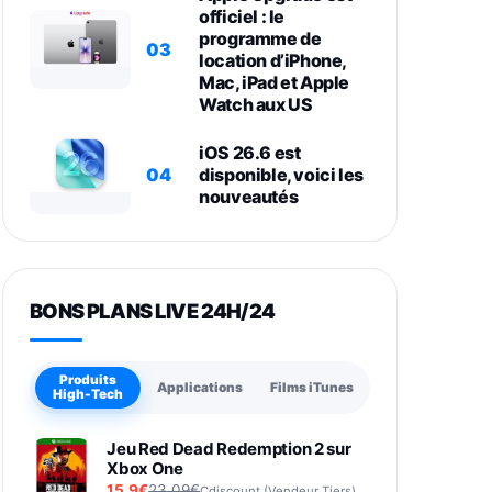
officiel : le
programme de
03
location d’iPhone,
Mac, iPad et Apple
Watch aux US
iOS 26.6 est
04
disponible, voici les
nouveautés
BONS PLANS LIVE 24H/24
Produits
Applications
Films iTunes
High-Tech
Jeu Red Dead Redemption 2 sur
Xbox One
15,9€
23,09€
Cdiscount (Vendeur Tiers)