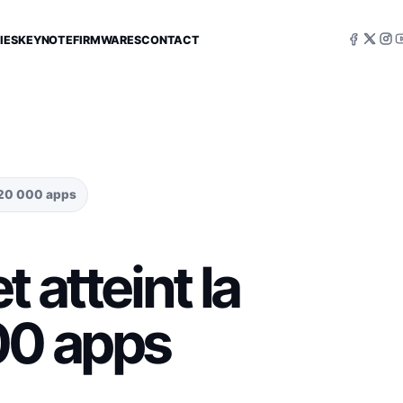
IES
KEYNOTE
FIRMWARES
CONTACT
s 20 000 apps
 atteint la
00 apps