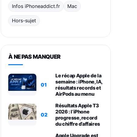
Infos iPhoneaddict.fr
Mac
Hors-sujet
À NE PAS MANQUER
Le récap Apple de la
semaine : iPhone, IA,
01
résultats records et
AirPods au menu
Résultats Apple T3
2026 : l’iPhone
02
progresse, record
du chiffre d’affaires
Apple Upgrade est