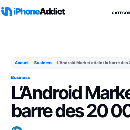
Aller au contenu
iPhone
Addict
CATÉGOR
Accueil
Business
L’Android Market atteint la barre de
Business
L’Android Market
barre des 20 0