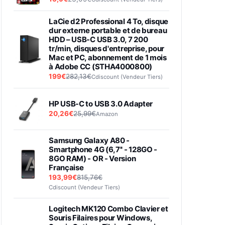
LaCie d2 Professional 4 To, disque
dur externe portable et de bureau
HDD – USB-C USB 3.0, 7 200
tr/min, disques d'entreprise, pour
Mac et PC, abonnement de 1 mois
à Adobe CC (STHA4000800)
199€
282,13€
Cdiscount (Vendeur Tiers)
HP USB-C to USB 3.0 Adapter
20,26€
25,99€
Amazon
Samsung Galaxy A80 -
Smartphone 4G (6,7'' - 128GO -
8GO RAM) - OR - Version
Française
193,99€
815,76€
Cdiscount (Vendeur Tiers)
Logitech MK120 Combo Clavier et
Souris Filaires pour Windows,