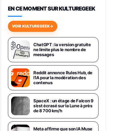
648,63€
834,71€
Fnac (Vendeur Tiers)
EN CE MOMENT SUR KULTUREGEEK
Samsung Galaxy Miracle Ultra,
Smartphone Android 5G avec
VOIR KULTUREGEEK
→
Galaxy AI, 512 Go, Chargeur
Secteur Rapide 25W Inclus,
Smartphone déverrouillé, Noir,
Version FR
ChatGPT : la version gratuite
1019€
1399€
ne limite plus le nombre de
Fnac (Vendeur Tiers)
messages
Galaxy S26 Ultra 512 Go Bleu
1019€
1399€
Fnac (Vendeur Tiers)
Reddit annonce Rules Hub, de
l’IA pour la modération des
contenus
Galaxy S26 Ultra 256 Go Violet
892€
1199€
Fnac (Vendeur Tiers)
SpaceX : un étage de Falcon 9
s’est écrasé sur la Lune à près
Philips SHK2000BL - Casque
de 8 700 km/h
Enfant - Bleu & Répartiteur Audio
5 Casques, Blanc
24,94€
29,96€
Fnac (Vendeur Tiers)
Meta affirme que son IA Muse