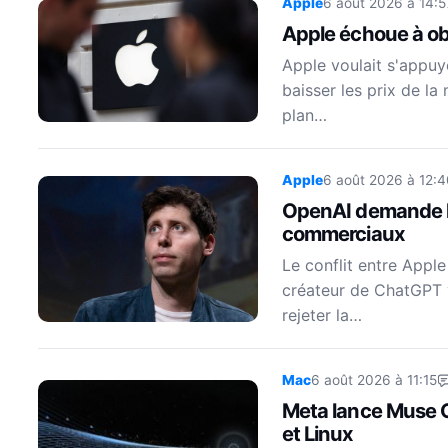
Apple
6 août 2026 à 14:5
Apple échoue à ob
Apple voulait s'appuy
baisser les prix de l
plan…
Apple
6 août 2026 à 12:4
OpenAI demande le 
commerciaux
Le conflit entre Apple
créateur de ChatGPT 
rejeter la…
Mac
6 août 2026 à 11:15
Meta lance Muse 
et Linux