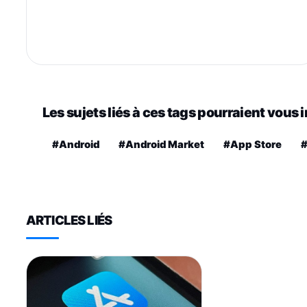
Les sujets liés à ces tags pourraient vous 
#Android
#Android Market
#App Store
ARTICLES LIÉS