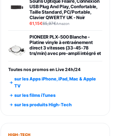
Souris Optique Filaire, Connexion
USB Plug And Play, Confortable,
Taille Standard, PC/Portable,
Clavier QWERTY UK - Noir
61,15€
65,97€
Amazon
PIONEER PLX-500 Blanche -
Platine vinyle à entraénement
direct 3 vitesses (33-45-78
trs/min) avec pre-ampli intégré et
port USB
348,99€
384,71€
Amazon
Toutes nos promos en Live 24h/24
Smartphone SAMSUNG Galaxy
sur les Apps iPhone, iPad, Mac & Apple
S26 Ultra Noir 256Go
TV
891,99€
1199€
Fnac (Vendeur Tiers)
sur les films iTunes
Smartphone SAMSUNG Galaxy
sur les produits High-Tech
S26+ Violet 256Go
749,99€
1240,43€
Fnac (Vendeur Tiers)
Galaxy S26 256 Go Bleu
HIGH-TECH