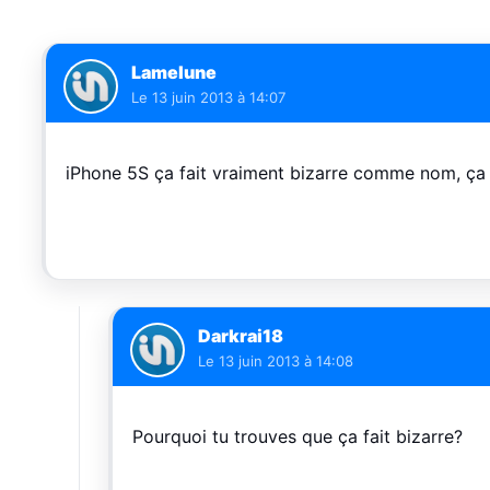
Lamelune
Le
13 juin 2013 à 14:07
iPhone 5S ça fait vraiment bizarre comme nom, ça m
Darkrai18
Le
13 juin 2013 à 14:08
Pourquoi tu trouves que ça fait bizarre?