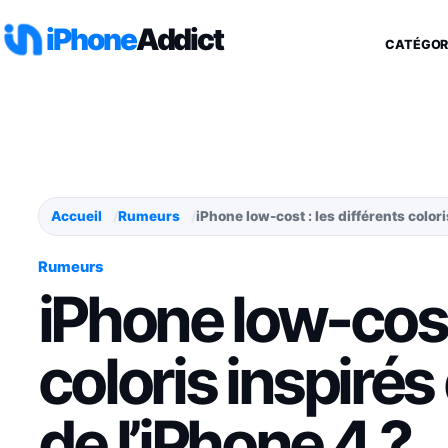
Aller au contenu
iPhone
Addict
CATÉGOR
Accueil
Rumeurs
iPhone low-cost : les différents color
Rumeurs
iPhone low-cost 
coloris inspiré
de l’iPhone 4 ?