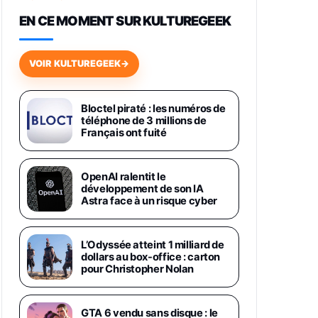
648,63€
834,71€
Fnac (Vendeur Tiers)
EN CE MOMENT SUR KULTUREGEEK
Samsung Galaxy Miracle Ultra,
Smartphone Android 5G avec
VOIR KULTUREGEEK
→
Galaxy AI, 512 Go, Chargeur
Secteur Rapide 25W Inclus,
Smartphone déverrouillé, Noir,
Version FR
Bloctel piraté : les numéros de
1019€
1399€
téléphone de 3 millions de
Fnac (Vendeur Tiers)
Français ont fuité
Galaxy S26 Ultra 512 Go Bleu
1019€
1399€
Fnac (Vendeur Tiers)
OpenAI ralentit le
développement de son IA
Astra face à un risque cyber
Galaxy S26 Ultra 256 Go Violet
892€
1199€
Fnac (Vendeur Tiers)
L’Odyssée atteint 1 milliard de
dollars au box-office : carton
Philips SHK2000BL - Casque
pour Christopher Nolan
Enfant - Bleu & Répartiteur Audio
5 Casques, Blanc
24,94€
29,96€
Fnac (Vendeur Tiers)
GTA 6 vendu sans disque : le