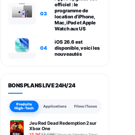
officiel : le
programme de
03
location d’iPhone,
Mac, iPad et Apple
Watch aux US
iOS 26.6 est
04
disponible, voici les
nouveautés
BONS PLANS LIVE 24H/24
Produits
Applications
Films iTunes
High-Tech
Jeu Red Dead Redemption 2 sur
Xbox One
15,9€
23,09€
Cdiscount (Vendeur Tiers)