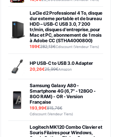
LaCie d2 Professional 4 To, disque
dur externe portable et de bureau
HDD – USB-C USB 3.0, 7 200
tr/min, disques d'entreprise, pour
Mac et PC, abonnement de 1 mois
à Adobe CC (STHA4000800)
199€
282,13€
Cdiscount (Vendeur Tiers)
HP USB-C to USB 3.0 Adapter
20,26€
25,99€
Amazon
Samsung Galaxy A80 -
Smartphone 4G (6,7'' - 128GO -
8GO RAM) - OR - Version
Française
193,99€
815,76€
Cdiscount (Vendeur Tiers)
Logitech MK120 Combo Clavier et
Souris Filaires pour Windows,