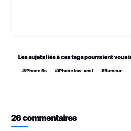
Les sujets liés à ces tags pourraient vous 
#iPhone 5s
#iPhone low-cost
#Rumeur
26 commentaires