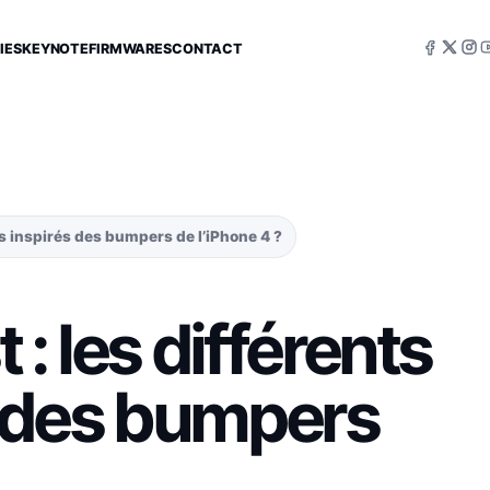
IES
KEYNOTE
FIRMWARES
CONTACT
is inspirés des bumpers de l’iPhone 4 ?
: les différents
s des bumpers