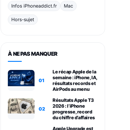
Infos iPhoneaddict.fr
Mac
Hors-sujet
À NE PAS MANQUER
Le récap Apple de la
semaine : iPhone, IA,
01
résultats records et
AirPods au menu
Résultats Apple T3
2026 : l’iPhone
02
progresse, record
du chiffre d’affaires
Apple Upgrade est