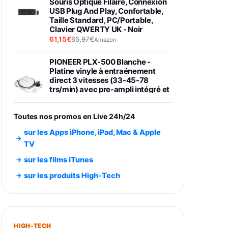
Souris Optique Filaire, Connexion
USB Plug And Play, Confortable,
Taille Standard, PC/Portable,
Clavier QWERTY UK - Noir
61,15€
65,97€
Amazon
PIONEER PLX-500 Blanche -
Platine vinyle à entraénement
direct 3 vitesses (33-45-78
trs/min) avec pre-ampli intégré et
port USB
348,99€
384,71€
Amazon
Toutes nos promos en Live 24h/24
Smartphone SAMSUNG Galaxy
sur les Apps iPhone, iPad, Mac & Apple
S26 Ultra Noir 256Go
TV
891,99€
1199€
Fnac (Vendeur Tiers)
sur les films iTunes
Smartphone SAMSUNG Galaxy
sur les produits High-Tech
S26+ Violet 256Go
749,99€
1240,43€
Fnac (Vendeur Tiers)
Galaxy S26 256 Go Bleu
HIGH-TECH