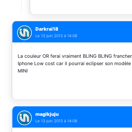
Darkrai18
Le
13 juin 2013 à 14:08
La couleur OR ferai vraiment BLING BLING franchem
Iphone Low cost car il pourrai eclipser son modèle
MINI
magikjuju
Le
13 juin 2013 à 14:08