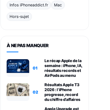
Infos iPhoneaddict.fr
Mac
Hors-sujet
À NE PAS MANQUER
Le récap Apple de la
semaine : iPhone, IA,
01
résultats records et
AirPods au menu
Résultats Apple T3
2026 : l’iPhone
02
progresse, record
du chiffre d’affaires
Apple Upgrade est