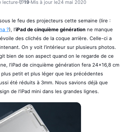
 lecture
·
19
·
Mis à jour le
24 mai 2020
sous le feu des projecteurs cette semaine (lire :
na ?
), l’
iPad de cinquième génération
ne manque
voile des clichés de la coque arrière. Celle-ci a
tenant. On y voit l’intérieur sur plusieurs photos.
’agit bien de son aspect quand on le regarde de ce
one, l’iPad de cinquième génération fera 24×16,8 cm
 plus petit et plus léger que les précédentes
aussi été réduits à 3mm. Nous savions déjà que
sign de l’iPad mini dans les grandes lignes.