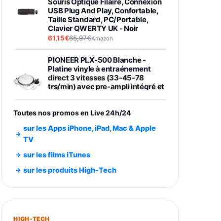
Souris Optique Filaire, Connexion
USB Plug And Play, Confortable,
Taille Standard, PC/Portable,
Clavier QWERTY UK - Noir
61,15€
65,97€
Amazon
PIONEER PLX-500 Blanche -
Platine vinyle à entraénement
direct 3 vitesses (33-45-78
trs/min) avec pre-ampli intégré et
port USB
348,99€
384,71€
Amazon
Toutes nos promos en Live 24h/24
Smartphone SAMSUNG Galaxy
sur les Apps iPhone, iPad, Mac & Apple
S26 Ultra Noir 256Go
TV
891,99€
1199€
Fnac (Vendeur Tiers)
sur les films iTunes
Smartphone SAMSUNG Galaxy
sur les produits High-Tech
S26+ Violet 256Go
749,99€
1240,43€
Fnac (Vendeur Tiers)
Galaxy S26 256 Go Bleu
HIGH-TECH