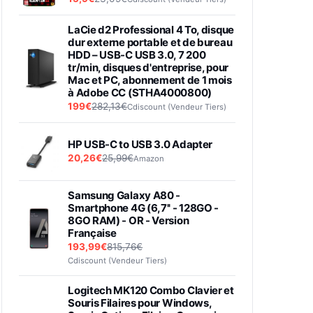
LaCie d2 Professional 4 To, disque
dur externe portable et de bureau
HDD – USB-C USB 3.0, 7 200
tr/min, disques d'entreprise, pour
Mac et PC, abonnement de 1 mois
à Adobe CC (STHA4000800)
199€
282,13€
Cdiscount (Vendeur Tiers)
HP USB-C to USB 3.0 Adapter
20,26€
25,99€
Amazon
Samsung Galaxy A80 -
Smartphone 4G (6,7'' - 128GO -
8GO RAM) - OR - Version
Française
193,99€
815,76€
Cdiscount (Vendeur Tiers)
Logitech MK120 Combo Clavier et
Souris Filaires pour Windows,