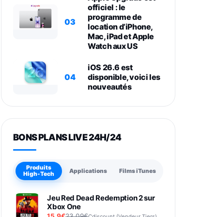
officiel : le
programme de
03
location d’iPhone,
Mac, iPad et Apple
Watch aux US
iOS 26.6 est
04
disponible, voici les
nouveautés
BONS PLANS LIVE 24H/24
Produits
Applications
Films iTunes
High-Tech
Jeu Red Dead Redemption 2 sur
Xbox One
15,9€
23,09€
Cdiscount (Vendeur Tiers)