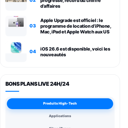
02
progresse, record du chiffre
d’affaires
Apple Upgrade est officiel : le
03
programme de location d’iPhone,
Mac, iPad et Apple Watch aux US
iOS 26.6 est disponible, voici les
04
nouveautés
BONS PLANS LIVE 24H/24
Produits High-Tech
Applications