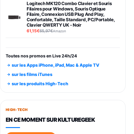
Logitech MK120 Combo Clavier et Souris
Filaires pour Windows, Souris Optique
Filaire, Connexion USB Plug And Play,
Confortable, Taille Standard, PC/Portable,
Clavier QWERTY UK - Noir
61,15€
65,97€
Amazon
PIONEER PLX-500 Blanche - Platine vinyle à
entraénement direct 3 vitesses (33-45-78
trs/min) avec pre-ampli intégré et port USB
Toutes nos promos en Live 24h/24
348,99€
384,71€
Amazon
sur les Apps iPhone, iPad, Mac & Apple TV
Smartphone SAMSUNG Galaxy S26 Ultra
sur les films iTunes
Noir 256Go
sur les produits High-Tech
891,99€
1199€
Fnac (Vendeur Tiers)
Smartphone SAMSUNG Galaxy S26+ Violet
256Go
HIGH-TECH
749,99€
1240,43€
Fnac (Vendeur Tiers)
EN CE MOMENT SUR KULTUREGEEK
Galaxy S26 256 Go Bleu
648,63€
834,71€
Fnac (Vendeur Tiers)