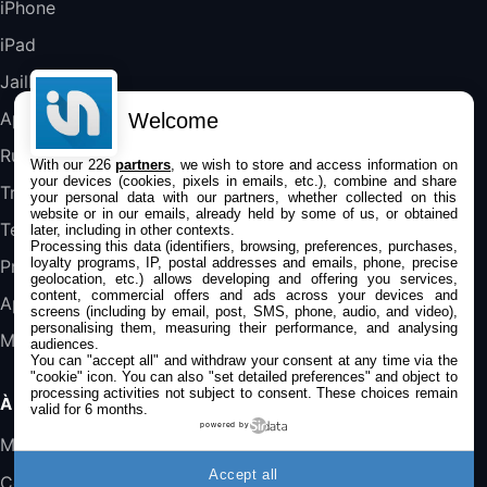
iPhone
iPad
DeLonghi ECAM290.22.b
357,4€
389,7€
Cdiscount (Vendeur Tiers)
Jailbreak
Applications
Welcome
Jeu FIFA 20 sur PC (code à télécharger)
Rumeurs
With our 226
partners
, we wish to store and access information on
45,98€
57,99€
Rue Du Commerce (Vendeur Tiers)
your devices (cookies, pixels in emails, etc.), combine and share
Trucs & astuces
your personal data with our partners, whether collected on this
website or in our emails, already held by some of us, or obtained
Tests
later, including in other contexts.
Processing this data (identifiers, browsing, preferences, purchases,
loyalty programs, IP, postal addresses and emails, phone, precise
Promos
geolocation, etc.) allows developing and offering you services,
content, commercial offers and ads across your devices and
Apple
screens (including by email, post, SMS, phone, audio, and video),
personalising them, measuring their performance, and analysing
Mac
audiences.
You can "accept all" and withdraw your consent at any time via the
"cookie" icon
. You can also "set detailed preferences" and object to
processing activities not subject to consent. These choices remain
À PROPOS
valid for 6 months.
powered by
Mentions légales
Accept all
Confidentialité