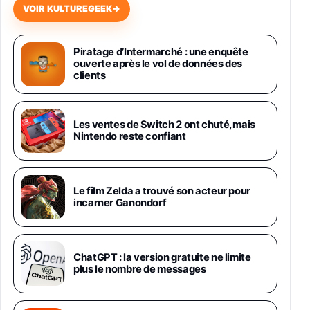
VOIR KULTUREGEEK
→
Samsung Galaxy Miracle Ultra, Smartphone
Android 5G avec Galaxy AI, 512 Go,
Piratage d’Intermarché : une enquête
Chargeur Secteur Rapide 25W Inclus,
ouverte après le vol de données des
Smartphone déverrouillé, Noir, Version FR
clients
1019€
1399€
Fnac (Vendeur Tiers)
Galaxy S26 Ultra 512 Go Bleu
Les ventes de Switch 2 ont chuté, mais
1019€
1399€
Nintendo reste confiant
Fnac (Vendeur Tiers)
Galaxy S26 Ultra 256 Go Violet
Le film Zelda a trouvé son acteur pour
892€
1199€
Fnac (Vendeur Tiers)
incarner Ganondorf
Philips SHK2000BL - Casque Enfant - Bleu &
Répartiteur Audio 5 Casques, Blanc
24,94€
29,96€
ChatGPT : la version gratuite ne limite
Fnac (Vendeur Tiers)
plus le nombre de messages
Asus RT-AC59U Routeur sans Fil Double
Bande Gigabit (Serveur et Client VPN, Triple