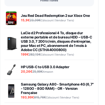
Films iTunes
Jeu Red Dead Redemption 2 sur Xbox One
15,9€
23,09€
Cdiscount (Vendeur Tiers)
LaCie d2 Professional 4 To, disque dur
externe portable et de bureau HDD – USB-C
USB 3.0, 7 200 tr/min, disques d'entreprise,
pour Mac et PC, abonnement de 1 mois à
Adobe CC (STHA4000800)
199€
282,13€
Cdiscount (Vendeur Tiers)
HP USB-C to USB 3.0 Adapter
20,26€
25,99€
Amazon
Samsung Galaxy A80 - Smartphone 4G (6,7''
- 128GO - 8GO RAM) - OR - Version
Française
193,99€
815,76€
Cdiscount (Vendeur Tiers)