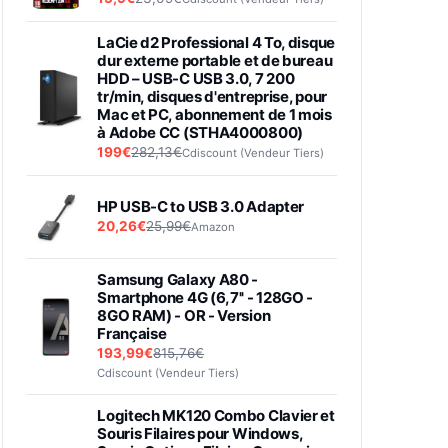
LaCie d2 Professional 4 To, disque
dur externe portable et de bureau
HDD – USB-C USB 3.0, 7 200
tr/min, disques d'entreprise, pour
Mac et PC, abonnement de 1 mois
à Adobe CC (STHA4000800)
199€
282,13€
Cdiscount (Vendeur Tiers)
HP USB-C to USB 3.0 Adapter
20,26€
25,99€
Amazon
Samsung Galaxy A80 -
Smartphone 4G (6,7'' - 128GO -
8GO RAM) - OR - Version
Française
193,99€
815,76€
Cdiscount (Vendeur Tiers)
Logitech MK120 Combo Clavier et
Souris Filaires pour Windows,