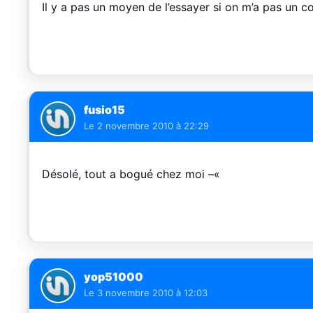
Il y a pas un moyen de l’essayer si on m’a pas u
fusio15
Le
2 novembre 2010 à 22:29
Désolé, tout a bogué chez moi –«
yop51000
Le
3 novembre 2010 à 12:03