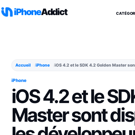
Aller au contenu
iPhone
Addict
CATÉGOR
Accueil
iPhone
iOS 4.2 et le SDK 4.2 Golden Master so
iPhone
iOS 4.2 et le S
Master sont di
les développeu