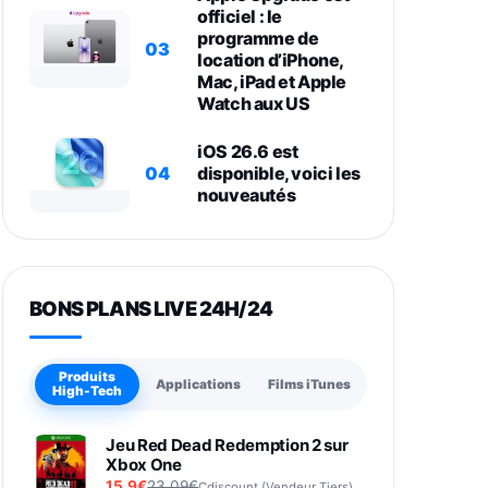
officiel : le
programme de
03
location d’iPhone,
Mac, iPad et Apple
Watch aux US
iOS 26.6 est
04
disponible, voici les
nouveautés
BONS PLANS LIVE 24H/24
Produits
Applications
Films iTunes
High-Tech
Jeu Red Dead Redemption 2 sur
Xbox One
15,9€
23,09€
Cdiscount (Vendeur Tiers)