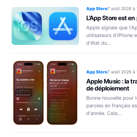
App Store
7 août 2026 à
L’App Store est en
Apple signale que l'A
utilisateurs d'iPhone 
d'état du…
App Store
7 août 2026 à 
Apple Music : la t
de déploiement
Bonne nouvelle pour le
paroles en français e
d'année. Cela…