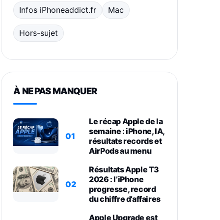
Infos iPhoneaddict.fr
Mac
Hors-sujet
À NE PAS MANQUER
Le récap Apple de la
semaine : iPhone, IA,
01
résultats records et
AirPods au menu
Résultats Apple T3
2026 : l’iPhone
02
progresse, record
du chiffre d’affaires
Apple Upgrade est