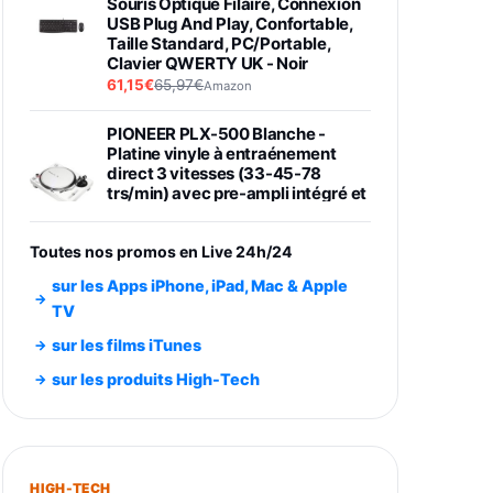
Souris Optique Filaire, Connexion
USB Plug And Play, Confortable,
Taille Standard, PC/Portable,
Clavier QWERTY UK - Noir
61,15€
65,97€
Amazon
PIONEER PLX-500 Blanche -
Platine vinyle à entraénement
direct 3 vitesses (33-45-78
trs/min) avec pre-ampli intégré et
port USB
348,99€
384,71€
Amazon
Toutes nos promos en Live 24h/24
Smartphone SAMSUNG Galaxy
sur les Apps iPhone, iPad, Mac & Apple
S26 Ultra Noir 256Go
TV
891,99€
1199€
Fnac (Vendeur Tiers)
sur les films iTunes
Smartphone SAMSUNG Galaxy
sur les produits High-Tech
S26+ Violet 256Go
749,99€
1240,43€
Fnac (Vendeur Tiers)
Galaxy S26 256 Go Bleu
HIGH-TECH