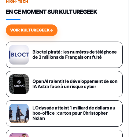
HIGH-TECH
749,99€
1240,43€
Fnac (Vendeur Tiers)
EN CE MOMENT SUR KULTUREGEEK
Galaxy S26 256 Go Bleu
648,63€
834,71€
Fnac (Vendeur Tiers)
VOIR KULTUREGEEK
→
Samsung Galaxy Miracle Ultra, Smartphone
Android 5G avec Galaxy AI, 512 Go,
Chargeur Secteur Rapide 25W Inclus,
Bloctel piraté : les numéros de téléphone
de 3 millions de Français ont fuité
Smartphone déverrouillé, Noir, Version FR
1019€
1399€
Fnac (Vendeur Tiers)
Galaxy S26 Ultra 512 Go Bleu
OpenAI ralentit le développement de son
1019€
1399€
IA Astra face à un risque cyber
Fnac (Vendeur Tiers)
Galaxy S26 Ultra 256 Go Violet
L’Odyssée atteint 1 milliard de dollars au
892€
1199€
Fnac (Vendeur Tiers)
box-office : carton pour Christopher
Nolan
Philips SHK2000BL - Casque Enfant - Bleu &
Répartiteur Audio 5 Casques, Blanc