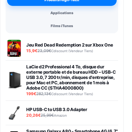
Produits High-Tech
Applications
Films iTunes
Jeu Red Dead Redemption 2 sur Xbox One
15,9€
23,09€
Cdiscount (Vendeur Tiers)
LaCie d2 Professional 4 To, disque dur
externe portable et de bureau HDD – USB-C
USB 3.0, 7 200 tr/min, disques d'entreprise,
pour Mac et PC, abonnement de 1 mois à
Adobe CC (STHA4000800)
199€
282,13€
Cdiscount (Vendeur Tiers)
HP USB-C to USB 3.0 Adapter
20,26€
25,99€
Amazon
Samsung Galaxy A80 - Smartphone 4G (6,7''