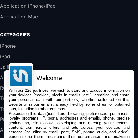
Boulanger
Application iPhone/iPad
Galaxy S25 FE 6,7\" 5G Nano SIM 128 Go
Application Mac
Blanc
489,99€
647,51€
Fnac (Vendeur Tiers)
CATÉGORIES
DeLonghi ECAM290.22.b
iPhone
357,4€
389,7€
Cdiscount (Vendeur Tiers)
iPad
Jailbreak
Jeu FIFA 20 sur PC (code à télécharger)
45,98€
57,99€
Rue Du Commerce (Vendeur Tiers)
Applications
Welcome
Rumeurs
With our 226
partners
, we wish to store and access information on
your devices (cookies, pixels in emails, etc.), combine and share
Trucs & astuces
your personal data with our partners, whether collected on this
website or in our emails, already held by some of us, or obtained
Tests
later, including in other contexts.
Processing this data (identifiers, browsing, preferences, purchases,
loyalty programs, IP, postal addresses and emails, phone, precise
Promos
geolocation, etc.) allows developing and offering you services,
content, commercial offers and ads across your devices and
Apple
screens (including by email, post, SMS, phone, audio, and video),
personalising them, measuring their performance, and analysing