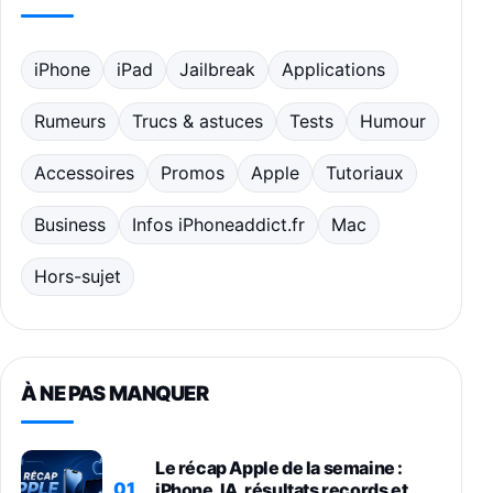
iPhone
iPad
Jailbreak
Applications
Rumeurs
Trucs & astuces
Tests
Humour
Accessoires
Promos
Apple
Tutoriaux
Business
Infos iPhoneaddict.fr
Mac
Hors-sujet
À NE PAS MANQUER
Le récap Apple de la semaine :
01
iPhone, IA, résultats records et