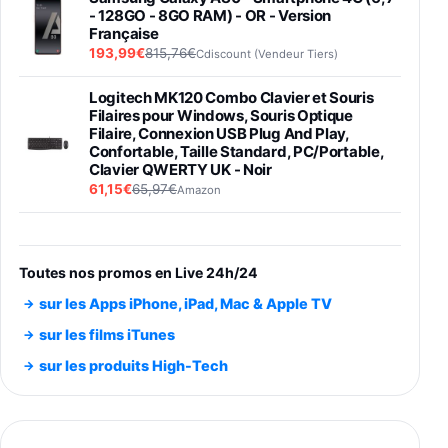
- 128GO - 8GO RAM) - OR - Version
Française
193,99€
815,76€
Cdiscount (Vendeur Tiers)
Logitech MK120 Combo Clavier et Souris
Filaires pour Windows, Souris Optique
Filaire, Connexion USB Plug And Play,
Confortable, Taille Standard, PC/Portable,
Clavier QWERTY UK - Noir
61,15€
65,97€
Amazon
PIONEER PLX-500 Blanche - Platine vinyle à
entraénement direct 3 vitesses (33-45-78
trs/min) avec pre-ampli intégré et port USB
Toutes nos promos en Live 24h/24
348,99€
384,71€
Amazon
sur les Apps iPhone, iPad, Mac & Apple TV
Smartphone SAMSUNG Galaxy S26 Ultra
sur les films iTunes
Noir 256Go
sur les produits High-Tech
891,99€
1199€
Fnac (Vendeur Tiers)
Smartphone SAMSUNG Galaxy S26+ Violet
256Go