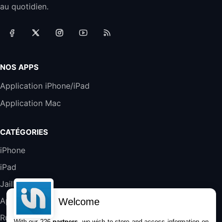
au quotidien.
Accessoire iRobot Roomba - Kit de
Rémplacement Roomba Séries 600
19,9€
23,99€
Amazon
Harman Kardon SoundSticks 5 Haut-Parleur
Bluetooth, Noir
NOS APPS
289,47€
317,71€
Boulanger
Application iPhone/iPad
Galaxy S25 FE 6,7\" 5G Nano SIM 128 Go
Application Mac
Blanc
489,99€
647,51€
Fnac (Vendeur Tiers)
CATÉGORIES
DeLonghi ECAM290.22.b
iPhone
357,4€
389,7€
Cdiscount (Vendeur Tiers)
iPad
Jailbreak
Jeu FIFA 20 sur PC (code à télécharger)
45,98€
57,99€
Rue Du Commerce (Vendeur Tiers)
Applications
Welcome
Rumeurs
With our 226
partners
, we wish to store and access information on