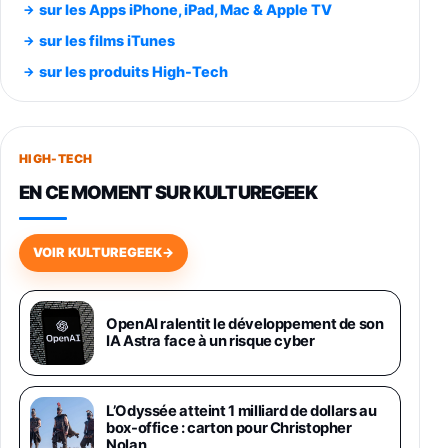
sur les Apps iPhone, iPad, Mac & Apple TV
Smartphone SAMSUNG Galaxy S26 Ultra
sur les films iTunes
Noir 256Go
sur les produits High-Tech
891,99€
1199€
Fnac (Vendeur Tiers)
Smartphone SAMSUNG Galaxy S26+ Violet
256Go
HIGH-TECH
749,99€
1240,43€
Fnac (Vendeur Tiers)
EN CE MOMENT SUR KULTUREGEEK
Galaxy S26 256 Go Bleu
648,63€
834,71€
Fnac (Vendeur Tiers)
VOIR KULTUREGEEK
→
Samsung Galaxy Miracle Ultra, Smartphone
Android 5G avec Galaxy AI, 512 Go,
Chargeur Secteur Rapide 25W Inclus,
OpenAI ralentit le développement de son
IA Astra face à un risque cyber
Smartphone déverrouillé, Noir, Version FR
1019€
1399€
Fnac (Vendeur Tiers)
L’Odyssée atteint 1 milliard de dollars au
Galaxy S26 Ultra 512 Go Bleu
box-office : carton pour Christopher
1019€
1399€
Fnac (Vendeur Tiers)
Nolan