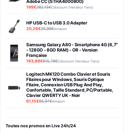
Adobe CC (STHA4000800)
199€
282,13€
Cdiscount (Vendeur Tiers)
HP USB-C to USB 3.0 Adapter
20,26€
25,99€
Amazon
Samsung Galaxy A80 - Smartphone 4G (6,7''
- 128GO - 8GO RAM) - OR - Version
Française
193,99€
815,76€
Cdiscount (Vendeur Tiers)
Logitech MK120 Combo Clavier et Souris
Filaires pour Windows, Souris Optique
Filaire, Connexion USB Plug And Play,
Confortable, Taille Standard, PC/Portable,
Clavier QWERTY UK - Noir
61,15€
65,97€
Amazon
PIONEER PLX-500 Blanche - Platine vinyle à
entraénement direct 3 vitesses (33-45-78
trs/min) avec pre-ampli intégré et port USB
Toutes nos promos en Live 24h/24
348,99€
384,71€
Amazon