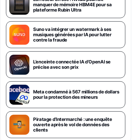
Chargeur Secteur Rapide 25W Inclus,
manquer de mémoire HBM4E pour sa
Smartphone déverrouillé, Noir, Version FR
plateforme Rubin Ultra
1019€
1399€
Fnac (Vendeur Tiers)
Suno va intégrer un watermark à ses
Galaxy S26 Ultra 512 Go Bleu
musiques générées par IA pour lutter
1019€
1399€
Fnac (Vendeur Tiers)
contre la fraude
Galaxy S26 Ultra 256 Go Violet
L’enceinte connectée IA d’OpenAI se
892€
1199€
Fnac (Vendeur Tiers)
précise avec son prix
Philips SHK2000BL - Casque Enfant - Bleu &
Répartiteur Audio 5 Casques, Blanc
24,94€
29,96€
Meta condamné à 567 millions de dollars
Fnac (Vendeur Tiers)
pour la protection des mineurs
Asus RT-AC59U Routeur sans Fil Double
Bande Gigabit (Serveur et Client VPN, Triple
Vlan, Mode Point d'accès et Bridge, contrôle
Piratage d’Intermarché : une enquête
Parental, Qos)
ouverte après le vol de données des
39,72€
50,42€
Amazon
clients