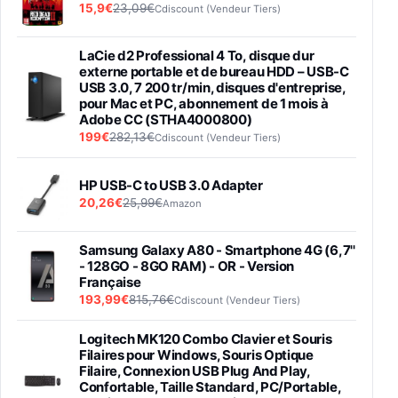
15,9€
23,09€
Cdiscount (Vendeur Tiers)
LaCie d2 Professional 4 To, disque dur
externe portable et de bureau HDD – USB-C
USB 3.0, 7 200 tr/min, disques d'entreprise,
pour Mac et PC, abonnement de 1 mois à
Adobe CC (STHA4000800)
199€
282,13€
Cdiscount (Vendeur Tiers)
HP USB-C to USB 3.0 Adapter
20,26€
25,99€
Amazon
Samsung Galaxy A80 - Smartphone 4G (6,7''
- 128GO - 8GO RAM) - OR - Version
Française
193,99€
815,76€
Cdiscount (Vendeur Tiers)
Logitech MK120 Combo Clavier et Souris
Filaires pour Windows, Souris Optique
Filaire, Connexion USB Plug And Play,
Confortable, Taille Standard, PC/Portable,