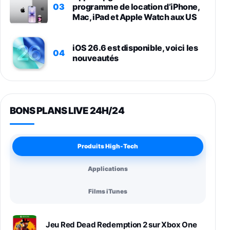
03
programme de location d’iPhone,
Mac, iPad et Apple Watch aux US
iOS 26.6 est disponible, voici les
04
nouveautés
BONS PLANS LIVE 24H/24
Produits High-Tech
Applications
Films iTunes
Jeu Red Dead Redemption 2 sur Xbox One