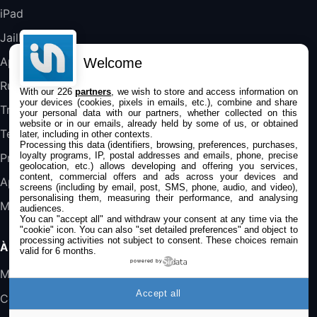
iPad
Jailbreak
Jeu FIFA 20 sur PC (code à télécharger)
45,98€
57,99€
Rue Du Commerce (Vendeur Tiers)
Applications
Welcome
Rumeurs
With our 226
partners
, we wish to store and access information on
your devices (cookies, pixels in emails, etc.), combine and share
Trucs & astuces
your personal data with our partners, whether collected on this
website or in our emails, already held by some of us, or obtained
Tests
later, including in other contexts.
Processing this data (identifiers, browsing, preferences, purchases,
loyalty programs, IP, postal addresses and emails, phone, precise
Promos
geolocation, etc.) allows developing and offering you services,
content, commercial offers and ads across your devices and
Apple
screens (including by email, post, SMS, phone, audio, and video),
personalising them, measuring their performance, and analysing
Mac
audiences.
You can "accept all" and withdraw your consent at any time via the
"cookie" icon
. You can also "set detailed preferences" and object to
processing activities not subject to consent. These choices remain
À PROPOS
valid for 6 months.
powered by
Mentions légales
Accept all
Confidentialité