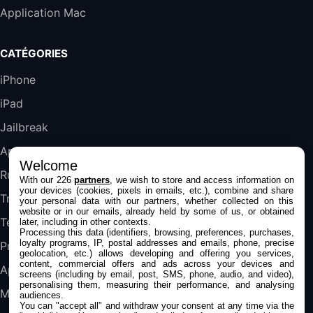
Galaxy S25 FE 6,7\" 5G Nano SIM 128 Go
Application Mac
Blanc
489,99€
647,51€
Fnac (Vendeur Tiers)
CATÉGORIES
DeLonghi ECAM290.22.b
iPhone
357,4€
389,7€
Cdiscount (Vendeur Tiers)
iPad
Jailbreak
Jeu FIFA 20 sur PC (code à télécharger)
45,98€
57,99€
Rue Du Commerce (Vendeur Tiers)
Applications
Welcome
Rumeurs
With our 226
partners
, we wish to store and access information on
your devices (cookies, pixels in emails, etc.), combine and share
Trucs & astuces
your personal data with our partners, whether collected on this
website or in our emails, already held by some of us, or obtained
Tests
later, including in other contexts.
Processing this data (identifiers, browsing, preferences, purchases,
loyalty programs, IP, postal addresses and emails, phone, precise
Promos
geolocation, etc.) allows developing and offering you services,
content, commercial offers and ads across your devices and
Apple
screens (including by email, post, SMS, phone, audio, and video),
personalising them, measuring their performance, and analysing
Mac
audiences.
You can "accept all" and withdraw your consent at any time via the