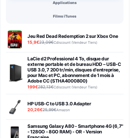
Applications
Films iTunes
Jeu Red Dead Redemption 2 sur Xbox One
15,9€
23,09€
Cdiscount (Vendeur Tiers)
LaCie d2 Professional 4 To, disque dur
externe portable et de bureau HDD – USB-C
USB 3.0, 7 200 tr/min, disques d'entreprise,
pour Mac et PC, abonnement de 1 mois à
Adobe CC (STHA4000800)
199€
282,13€
Cdiscount (Vendeur Tiers)
HP USB-C to USB 3.0 Adapter
20,26€
25,99€
Amazon
Samsung Galaxy A80 - Smartphone 4G (6,7''
- 128GO - 8GO RAM) - OR - Version
Française