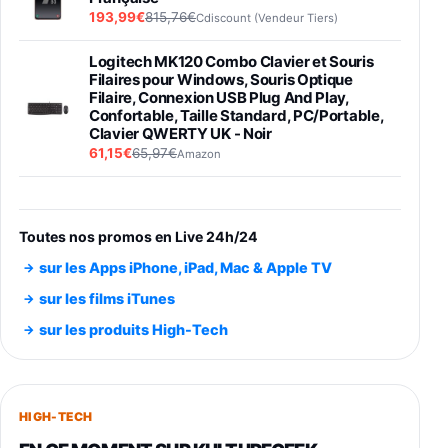
193,99€
815,76€
Cdiscount (Vendeur Tiers)
Logitech MK120 Combo Clavier et Souris
Filaires pour Windows, Souris Optique
Filaire, Connexion USB Plug And Play,
Confortable, Taille Standard, PC/Portable,
Clavier QWERTY UK - Noir
61,15€
65,97€
Amazon
PIONEER PLX-500 Blanche - Platine vinyle à
entraénement direct 3 vitesses (33-45-78
trs/min) avec pre-ampli intégré et port USB
Toutes nos promos en Live 24h/24
348,99€
384,71€
Amazon
sur les Apps iPhone, iPad, Mac & Apple TV
Smartphone SAMSUNG Galaxy S26 Ultra
sur les films iTunes
Noir 256Go
sur les produits High-Tech
891,99€
1199€
Fnac (Vendeur Tiers)
Smartphone SAMSUNG Galaxy S26+ Violet
256Go
HIGH-TECH
749,99€
1240,43€
Fnac (Vendeur Tiers)