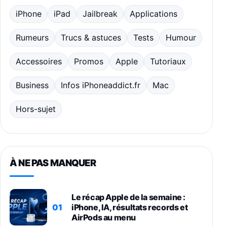
iPhone
iPad
Jailbreak
Applications
Rumeurs
Trucs & astuces
Tests
Humour
Accessoires
Promos
Apple
Tutoriaux
Business
Infos iPhoneaddict.fr
Mac
Hors-sujet
À NE PAS MANQUER
Le récap Apple de la semaine :
01
iPhone, IA, résultats records et
AirPods au menu