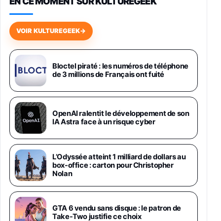
EN CE MOMENT SUR KULTUREGEEK
Galaxy S26 256 Go Bleu
648,63€
834,71€
Fnac (Vendeur Tiers)
VOIR KULTUREGEEK
→
Samsung Galaxy Miracle Ultra, Smartphone
Android 5G avec Galaxy AI, 512 Go,
Chargeur Secteur Rapide 25W Inclus,
Bloctel piraté : les numéros de téléphone
de 3 millions de Français ont fuité
Smartphone déverrouillé, Noir, Version FR
1019€
1399€
Fnac (Vendeur Tiers)
Galaxy S26 Ultra 512 Go Bleu
OpenAI ralentit le développement de son
1019€
1399€
IA Astra face à un risque cyber
Fnac (Vendeur Tiers)
Galaxy S26 Ultra 256 Go Violet
L’Odyssée atteint 1 milliard de dollars au
892€
1199€
Fnac (Vendeur Tiers)
box-office : carton pour Christopher
Nolan
Philips SHK2000BL - Casque Enfant - Bleu &
Répartiteur Audio 5 Casques, Blanc
24,94€
29,96€
GTA 6 vendu sans disque : le patron de
Fnac (Vendeur Tiers)
Take-Two justifie ce choix