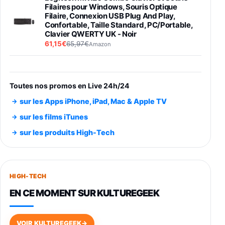
Filaires pour Windows, Souris Optique
Filaire, Connexion USB Plug And Play,
Confortable, Taille Standard, PC/Portable,
Clavier QWERTY UK - Noir
61,15€
65,97€
Amazon
PIONEER PLX-500 Blanche - Platine vinyle à
entraénement direct 3 vitesses (33-45-78
trs/min) avec pre-ampli intégré et port USB
Toutes nos promos en Live 24h/24
348,99€
384,71€
Amazon
sur les Apps iPhone, iPad, Mac & Apple TV
Smartphone SAMSUNG Galaxy S26 Ultra
sur les films iTunes
Noir 256Go
sur les produits High-Tech
891,99€
1199€
Fnac (Vendeur Tiers)
Smartphone SAMSUNG Galaxy S26+ Violet
256Go
HIGH-TECH
749,99€
1240,43€
Fnac (Vendeur Tiers)
EN CE MOMENT SUR KULTUREGEEK
Galaxy S26 256 Go Bleu
648,63€
834,71€
Fnac (Vendeur Tiers)
VOIR KULTUREGEEK
→