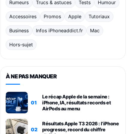
Rumeurs
Trucs & astuces
Tests
Humour
Accessoires
Promos
Apple
Tutoriaux
Business
Infos iPhoneaddict.fr
Mac
Hors-sujet
À NE PAS MANQUER
Le récap Apple de la semaine :
01
iPhone, IA, résultats records et
AirPods au menu
Résultats Apple T3 2026 : l’iPhone
02
progresse, record du chiffre