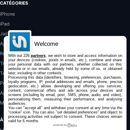
CATÉGORIES
DeLonghi ECAM290.22.b
iPhone
357,4€
389,7€
Cdiscount (Vendeur Tiers)
iPad
Jailbreak
Jeu FIFA 20 sur PC (code à télécharger)
45,98€
57,99€
Rue Du Commerce (Vendeur Tiers)
Welcome
Applications
Rumeurs
With our 226
partners
, we wish to store and access information on
your devices (cookies, pixels in emails, etc.), combine and share
Trucs & astuces
your personal data with our partners, whether collected on this
website or in our emails, already held by some of us, or obtained
Tests
later, including in other contexts.
Processing this data (identifiers, browsing, preferences, purchases,
loyalty programs, IP, postal addresses and emails, phone, precise
Promos
geolocation, etc.) allows developing and offering you services,
content, commercial offers and ads across your devices and
Apple
screens (including by email, post, SMS, phone, audio, and video),
personalising them, measuring their performance, and analysing
Mac
audiences.
You can "accept all" and withdraw your consent at any time via the
"cookie" icon
. You can also "set detailed preferences" and object to
processing activities not subject to consent. These choices remain
À PROPOS
valid for 6 months.
powered by