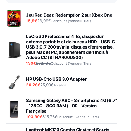
Jeu Red Dead Redemption 2 sur Xbox One
15,9€
23,09€
Cdiscount (Vendeur Tiers)
LaCie d2 Professional 4 To, disque dur
externe portable et de bureau HDD – USB-C
USB 3.0, 7 200 tr/min, disques d'entreprise,
pour Mac et PC, abonnement de 1 mois à
Adobe CC (STHA4000800)
199€
282,13€
Cdiscount (Vendeur Tiers)
HP USB-C to USB 3.0 Adapter
20,26€
25,99€
Amazon
Samsung Galaxy A80 - Smartphone 4G (6,7''
- 128GO - 8GO RAM) - OR - Version
Française
193,99€
815,76€
Cdiscount (Vendeur Tiers)
Logitech MK120 Combo Clavier et Souris