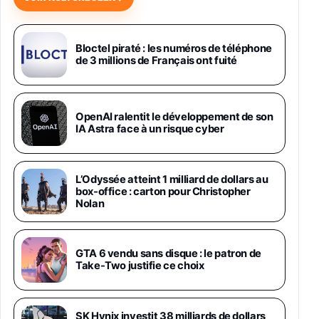
Samsung Galaxy Miracle Ultra, Smartphone
Android 5G avec Galaxy AI, 512 Go,
Chargeur Secteur Rapide 25W Inclus,
Bloctel piraté : les numéros de téléphone
de 3 millions de Français ont fuité
Smartphone déverrouillé, Noir, Version FR
1019€
1399€
Fnac (Vendeur Tiers)
Galaxy S26 Ultra 512 Go Bleu
OpenAI ralentit le développement de son
1019€
1399€
IA Astra face à un risque cyber
Fnac (Vendeur Tiers)
Galaxy S26 Ultra 256 Go Violet
L’Odyssée atteint 1 milliard de dollars au
892€
1199€
Fnac (Vendeur Tiers)
box-office : carton pour Christopher
Nolan
Philips SHK2000BL - Casque Enfant - Bleu &
Répartiteur Audio 5 Casques, Blanc
24,94€
29,96€
GTA 6 vendu sans disque : le patron de
Fnac (Vendeur Tiers)
Take-Two justifie ce choix
Asus RT-AC59U Routeur sans Fil Double
Bande Gigabit (Serveur et Client VPN, Triple
Vlan, Mode Point d'accès et Bridge, contrôle
SK Hynix investit 38 milliards de dollars