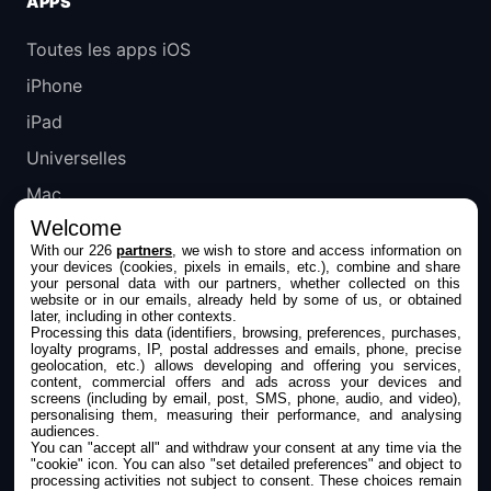
APPS
Toutes les apps iOS
iPhone
iPad
Universelles
Mac
Welcome
Apple TV
With our 226
partners
, we wish to store and access information on
your devices (cookies, pixels in emails, etc.), combine and share
IPHONEADDICT
your personal data with our partners, whether collected on this
website or in our emails, already held by some of us, or obtained
later, including in other contexts.
Actualité Apple
Processing this data (identifiers, browsing, preferences, purchases,
loyalty programs, IP, postal addresses and emails, phone, precise
Archives keynotes
geolocation, etc.) allows developing and offering you services,
content, commercial offers and ads across your devices and
screens (including by email, post, SMS, phone, audio, and video),
Contact
personalising them, measuring their performance, and analysing
audiences.
À propos
You can "accept all" and withdraw your consent at any time via the
"cookie" icon
. You can also "set detailed preferences" and object to
KultureGeek
processing activities not subject to consent. These choices remain