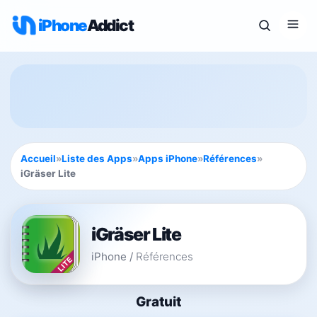
iPhone
Addict
Accueil
»
Liste des Apps
»
Apps iPhone
»
Références
»
iGräser Lite
iGräser Lite
iPhone
/
Références
Gratuit