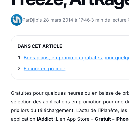
Par
Djib's
28 mars 2014 à 17:46
·
3 min de lecture
·
DANS CET ARTICLE
Bons plans, en promo ou gratuites pour quelq
Encore en promo :
Gratuites pour quelques heures ou en baisse de prix
sélection des applications en promotion pour une dur
prix lors du téléchargement. L’actu de l’iPlanète, les
application
iAddict
(Lien App Store –
Gratuit – iPho