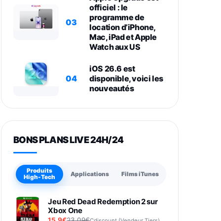
officiel : le
programme de
03
location d’iPhone,
Mac, iPad et Apple
Watch aux US
iOS 26.6 est
04
disponible, voici les
nouveautés
BONS PLANS LIVE 24H/24
Produits
Applications
Films iTunes
High-Tech
Jeu Red Dead Redemption 2 sur
Xbox One
15,9€
23,09€
Cdiscount (Vendeur Tiers)