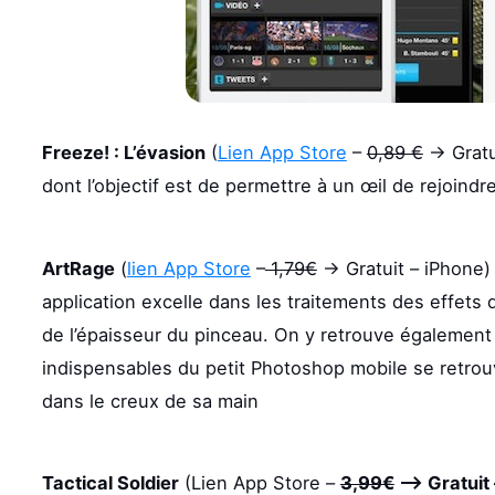
Freeze! : L’évasion
(
Lien App Store
–
0,89 €
-> Gratu
dont l’objectif est de permettre à un œil de rejoindre
ArtRage
(
lien App Store
–
1,79€
-> Gratuit – iPhone) 
application excelle dans les traitements des effets 
de l’épaisseur du pinceau. On y retrouve également
indispensables du petit Photoshop mobile se retrouv
dans le creux de sa main
Tactical Soldier
(Lien App Store –
3,99€
–> Gratuit 