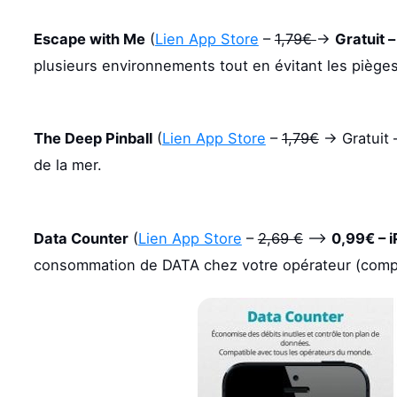
Escape with Me
(
Lien App Store
–
1,79€
->
Gratuit 
plusieurs environnements tout en évitant les pièges
The Deep Pinball
(
Lien App Store
–
1,79€
-> Gratuit 
de la mer.
Data Counter
(
Lien App Store
–
2,69 €
–>
0,99€ – 
consommation de DATA chez votre opérateur (compa