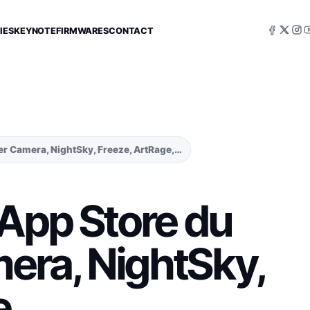
IES
KEYNOTE
FIRMWARES
CONTACT
per Camera, NightSky, Freeze, ArtRage,…
 App Store du
mera, NightSky,
e,…