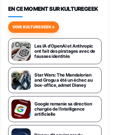
648,63€
834,71€
Fnac (Vendeur Tiers)
EN CE MOMENT SUR KULTUREGEEK
Samsung Galaxy Miracle Ultra,
Smartphone Android 5G avec
VOIR KULTUREGEEK
→
Galaxy AI, 512 Go, Chargeur
Secteur Rapide 25W Inclus,
Smartphone déverrouillé, Noir,
Version FR
Les IA d’OpenAI et Anthropic
1019€
1399€
ont fait des piratages avec de
Fnac (Vendeur Tiers)
fausses identités
Galaxy S26 Ultra 512 Go Bleu
1019€
1399€
Fnac (Vendeur Tiers)
Star Wars: The Mandalorian
and Grogu a été un échec au
box-office, admet Disney
Galaxy S26 Ultra 256 Go Violet
892€
1199€
Fnac (Vendeur Tiers)
Google remanie sa direction
chargée de l’intelligence
Philips SHK2000BL - Casque
artificielle
Enfant - Bleu & Répartiteur Audio
5 Casques, Blanc
24,94€
29,96€
Fnac (Vendeur Tiers)