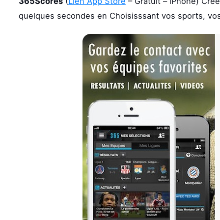
365Scores
(
Lien App Store
– Gratuit – iPhone) Cree
quelques secondes en Choisisssant vos sports, vos 