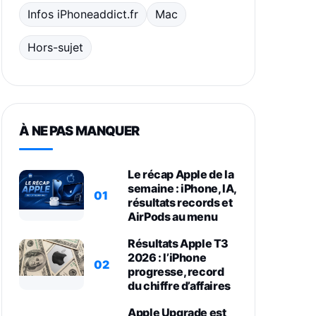
Infos iPhoneaddict.fr
Mac
Hors-sujet
À NE PAS MANQUER
Le récap Apple de la
semaine : iPhone, IA,
01
résultats records et
AirPods au menu
Résultats Apple T3
2026 : l’iPhone
02
progresse, record
du chiffre d’affaires
Apple Upgrade est