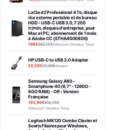
LaCie d2 Professional 4 To, disque
dur externe portable et de bureau
HDD – USB-C USB 3.0, 7 200
tr/min, disques d'entreprise, pour
Mac et PC, abonnement de 1 mois
à Adobe CC (STHA4000800)
199€
282,13€
Cdiscount (Vendeur Tiers)
HP USB-C to USB 3.0 Adapter
20,26€
25,99€
Amazon
Samsung Galaxy A80 -
Smartphone 4G (6,7'' - 128GO -
8GO RAM) - OR - Version
Française
193,99€
815,76€
Cdiscount (Vendeur Tiers)
Logitech MK120 Combo Clavier et
Souris Filaires pour Windows,