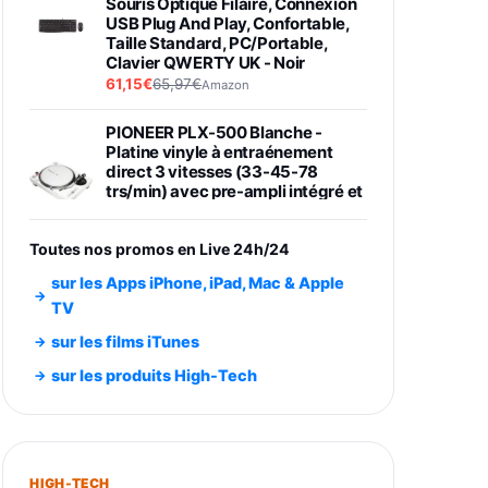
Souris Optique Filaire, Connexion
USB Plug And Play, Confortable,
Taille Standard, PC/Portable,
Clavier QWERTY UK - Noir
61,15€
65,97€
Amazon
PIONEER PLX-500 Blanche -
Platine vinyle à entraénement
direct 3 vitesses (33-45-78
trs/min) avec pre-ampli intégré et
port USB
348,99€
384,71€
Amazon
Toutes nos promos en Live 24h/24
Smartphone SAMSUNG Galaxy
sur les Apps iPhone, iPad, Mac & Apple
S26 Ultra Noir 256Go
TV
891,99€
1199€
Fnac (Vendeur Tiers)
sur les films iTunes
Smartphone SAMSUNG Galaxy
sur les produits High-Tech
S26+ Violet 256Go
749,99€
1240,43€
Fnac (Vendeur Tiers)
Galaxy S26 256 Go Bleu
HIGH-TECH