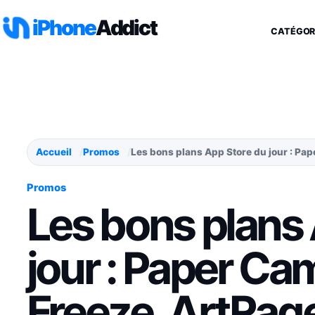
Aller au contenu
iPhone
Addict
CATÉGOR
Accueil
Promos
Les bons plans App Store du jour : Pa
Promos
Les bons plans
jour : Paper Ca
Freeze, ArtRag