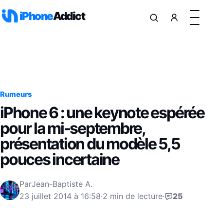
Aller au contenu
iPhone
Addict
Rumeurs
iPhone 6 : une keynote espérée
pour la mi-septembre,
présentation du modèle 5,5
pouces incertaine
Par
Jean-Baptiste A.
23 juillet 2014 à 16:58
·
2 min de lecture
·
25