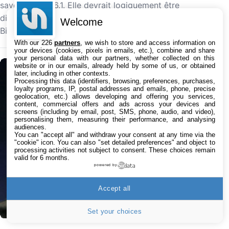
savoir iOS 26.6.1. Elle devrait logiquement être
disponible d'ici les prochains jours au téléchargement.
Welcome
Bientôt l'arrivée…
With our 226
partners
, we wish to store and access information on
your devices (cookies, pixels in emails, etc.), combine and share
your personal data with our partners, whether collected on this
website or in our emails, already held by some of us, or obtained
later, including in other contexts.
Processing this data (identifiers, browsing, preferences, purchases,
loyalty programs, IP, postal addresses and emails, phone, precise
geolocation, etc.) allows developing and offering you services,
content, commercial offers and ads across your devices and
screens (including by email, post, SMS, phone, audio, and video),
personalising them, measuring their performance, and analysing
audiences.
You can "accept all" and withdraw your consent at any time via the
"cookie" icon
. You can also "set detailed preferences" and object to
processing activities not subject to consent. These choices remain
valid for 6 months.
powered by
Accept all
Set your choices