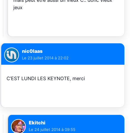
mais peut être aussi un vieux C.. donc vieux
jeux
nic0laas
Le
23 juillet 2014 à 22:02
C’EST LUNDI LES KEYNOTE, merci
Ekitchi
Le
24 juillet 2014 à 09:55