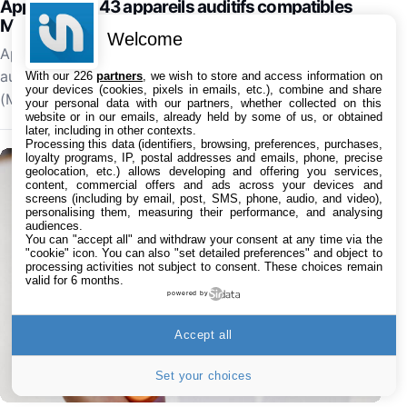
Apple ajoute 43 appareils auditifs compatibles
Made for iPhone (MFi)
Welcome
Apple a mis à jour sa liste concernant les appareils
auditifs qui sont compatibles avec Made for iPhone
With our 226
partners
, we wish to store and access information on
your devices (cookies, pixels in emails, etc.), combine and share
(MFi). On en retrouve 43 au total répartis…
your personal data with our partners, whether collected on this
website or in our emails, already held by some of us, or obtained
later, including in other contexts.
Processing this data (identifiers, browsing, preferences, purchases,
loyalty programs, IP, postal addresses and emails, phone, precise
geolocation, etc.) allows developing and offering you services,
content, commercial offers and ads across your devices and
screens (including by email, post, SMS, phone, audio, and video),
personalising them, measuring their performance, and analysing
audiences.
You can "accept all" and withdraw your consent at any time via the
"cookie" icon
. You can also "set detailed preferences" and object to
processing activities not subject to consent. These choices remain
valid for 6 months.
powered by
Accept all
Set your choices