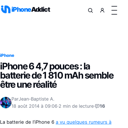
Aller au contenu
iPhone
Addict
iPhone
iPhone 6 4,7 pouces : la
batterie de 1 810 mAh semble
être une réalité
Par
Jean-Baptiste A.
18 août 2014 à 09:06
·
2 min de lecture
·
16
La batterie de l’iPhone 6
a vu quelques rumeurs à