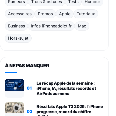
Rumeurs
Trucs & astuces
Tests
Humour
Accessoires
Promos
Apple
Tutoriaux
Business
Infos iPhoneaddict.fr
Mac
Hors-sujet
À NE PAS MANQUER
Le récap Apple de la semaine :
01
iPhone, IA, résultats records et
AirPods au menu
Résultats Apple T3 2026 : l’iPhone
02
progresse, record du chiffre