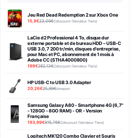
Jeu Red Dead Redemption 2 sur Xbox One
15,9€
23,09€
Cdiscount (Vendeur Tiers)
LaCie d2 Professional 4 To, disque dur
externe portable et de bureau HDD – USB-C
USB 3.0, 7 200 tr/min, disques d'entreprise,
pour Mac et PC, abonnement de 1 mois à
Adobe CC (STHA4000800)
199€
282,13€
Cdiscount (Vendeur Tiers)
HP USB-C to USB 3.0 Adapter
20,26€
25,99€
Amazon
Samsung Galaxy A80 - Smartphone 4G (6,7''
- 128GO - 8GO RAM) - OR - Version
Française
193,99€
815,76€
Cdiscount (Vendeur Tiers)
Logitech MK120 Combo Clavier et Souris