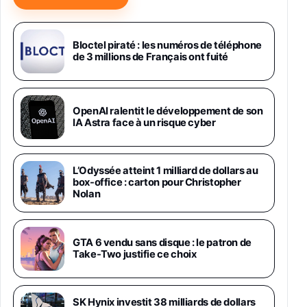
Samsung Galaxy Miracle Ultra, Smartphone
Android 5G avec Galaxy AI, 512 Go,
Chargeur Secteur Rapide 25W Inclus,
Bloctel piraté : les numéros de téléphone
de 3 millions de Français ont fuité
Smartphone déverrouillé, Noir, Version FR
1019€
1399€
Fnac (Vendeur Tiers)
Galaxy S26 Ultra 512 Go Bleu
OpenAI ralentit le développement de son
1019€
1399€
IA Astra face à un risque cyber
Fnac (Vendeur Tiers)
Galaxy S26 Ultra 256 Go Violet
L’Odyssée atteint 1 milliard de dollars au
892€
1199€
Fnac (Vendeur Tiers)
box-office : carton pour Christopher
Nolan
Philips SHK2000BL - Casque Enfant - Bleu &
Répartiteur Audio 5 Casques, Blanc
24,94€
29,96€
GTA 6 vendu sans disque : le patron de
Fnac (Vendeur Tiers)
Take-Two justifie ce choix
Asus RT-AC59U Routeur sans Fil Double
Bande Gigabit (Serveur et Client VPN, Triple
Vlan, Mode Point d'accès et Bridge, contrôle
SK Hynix investit 38 milliards de dollars