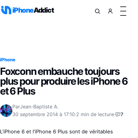
Aller au contenu
iPhone
Addict
iPhone
Foxconn embauche toujours
plus pour produire les iPhone 6
et 6 Plus
Par
Jean-Baptiste A.
30 septembre 2014 à 17:10
·
2 min de lecture
·
7
L’iPhone 6 et l’iPhone 6 Plus sont de véritables