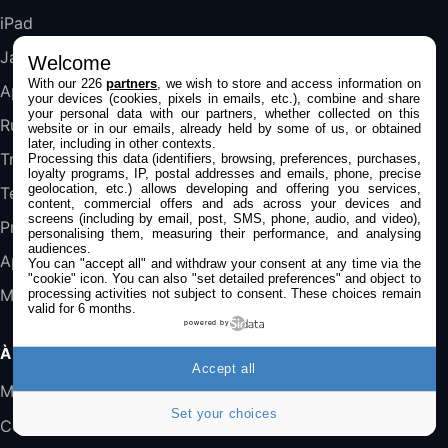
iPad
DeLonghi ECAM290.22.b
357,4€
389,7€
Cdiscount (Vendeur Tiers)
Jailbreak
Welcome
With our 226
partners
, we wish to store and access information on
Applications
your devices (cookies, pixels in emails, etc.), combine and share
your personal data with our partners, whether collected on this
Jeu FIFA 20 sur PC (code à télécharger)
Rumeurs
website or in our emails, already held by some of us, or obtained
45,98€
57,99€
Rue Du Commerce (Vendeur Tiers)
later, including in other contexts.
Trucs & astuces
Processing this data (identifiers, browsing, preferences, purchases,
loyalty programs, IP, postal addresses and emails, phone, precise
geolocation, etc.) allows developing and offering you services,
Tests
content, commercial offers and ads across your devices and
screens (including by email, post, SMS, phone, audio, and video),
Promos
personalising them, measuring their performance, and analysing
audiences.
Apple
You can "accept all" and withdraw your consent at any time via the
"cookie" icon
. You can also "set detailed preferences" and object to
Mac
processing activities not subject to consent. These choices remain
valid for 6 months.
powered by
À PROPOS
Accept all
Mentions légales
Set your choices
Confidentialité