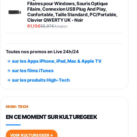
Filaires pour Windows, Souris Optique
Filaire, Connexion USB Plug And Play,
Confortable, Taille Standard, PC/Portable,
Clavier QWERTY UK - Noir
61,15€
65,97€
Amazon
PIONEER PLX-500 Blanche - Platine vinyle à
entraénement direct 3 vitesses (33-45-78
trs/min) avec pre-ampli intégré et port USB
Toutes nos promos en Live 24h/24
348,99€
384,71€
Amazon
sur les Apps iPhone, iPad, Mac & Apple TV
Smartphone SAMSUNG Galaxy S26 Ultra
sur les films iTunes
Noir 256Go
sur les produits High-Tech
891,99€
1199€
Fnac (Vendeur Tiers)
Smartphone SAMSUNG Galaxy S26+ Violet
256Go
HIGH-TECH
749,99€
1240,43€
Fnac (Vendeur Tiers)
EN CE MOMENT SUR KULTUREGEEK
Galaxy S26 256 Go Bleu
648,63€
834,71€
Fnac (Vendeur Tiers)
VOIR KULTUREGEEK
→