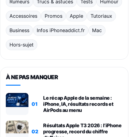
Rumeurs
Trucs & astuces
Tests
Humour
Accessoires
Promos
Apple
Tutoriaux
Business
Infos iPhoneaddict.fr
Mac
Hors-sujet
À NE PAS MANQUER
Le récap Apple de la semaine :
01
iPhone, IA, résultats records et
AirPods au menu
Résultats Apple T3 2026 : l’iPhone
02
progresse, record du chiffre