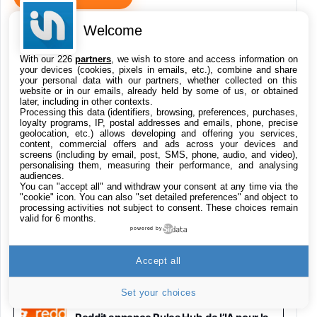
Samsung Galaxy Miracle Ultra, Smartphone
Welcome
Android 5G avec Galaxy AI, 512 Go,
Piratage d’Intermarché : une enquête
Chargeur Secteur Rapide 25W Inclus,
ouverte après le vol de données des
Smartphone déverrouillé, Noir, Version FR
With our 226
partners
, we wish to store and access information on
clients
your devices (cookies, pixels in emails, etc.), combine and share
1019€
1399€
Fnac (Vendeur Tiers)
your personal data with our partners, whether collected on this
website or in our emails, already held by some of us, or obtained
later, including in other contexts.
Galaxy S26 Ultra 512 Go Bleu
Processing this data (identifiers, browsing, preferences, purchases,
Les ventes de Switch 2 ont chuté, mais
loyalty programs, IP, postal addresses and emails, phone, precise
1019€
1399€
Nintendo reste confiant
Fnac (Vendeur Tiers)
geolocation, etc.) allows developing and offering you services,
content, commercial offers and ads across your devices and
screens (including by email, post, SMS, phone, audio, and video),
personalising them, measuring their performance, and analysing
Galaxy S26 Ultra 256 Go Violet
audiences.
Le film Zelda a trouvé son acteur pour
892€
1199€
Fnac (Vendeur Tiers)
You can "accept all" and withdraw your consent at any time via the
incarner Ganondorf
"cookie" icon
. You can also "set detailed preferences" and object to
processing activities not subject to consent. These choices remain
valid for 6 months.
Philips SHK2000BL - Casque Enfant - Bleu &
powered by
Répartiteur Audio 5 Casques, Blanc
24,94€
29,96€
ChatGPT : la version gratuite ne limite
Fnac (Vendeur Tiers)
Accept all
plus le nombre de messages
Asus RT-AC59U Routeur sans Fil Double
Bande Gigabit (Serveur et Client VPN, Triple
Set your choices
Vlan, Mode Point d'accès et Bridge, contrôle