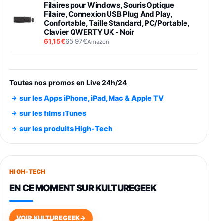
Filaires pour Windows, Souris Optique
Filaire, Connexion USB Plug And Play,
Confortable, Taille Standard, PC/Portable,
Clavier QWERTY UK - Noir
61,15€
65,97€
Amazon
PIONEER PLX-500 Blanche - Platine vinyle à
entraénement direct 3 vitesses (33-45-78
trs/min) avec pre-ampli intégré et port USB
Toutes nos promos en Live 24h/24
348,99€
384,71€
Amazon
sur les Apps iPhone, iPad, Mac & Apple TV
Smartphone SAMSUNG Galaxy S26 Ultra
sur les films iTunes
Noir 256Go
sur les produits High-Tech
891,99€
1199€
Fnac (Vendeur Tiers)
Smartphone SAMSUNG Galaxy S26+ Violet
256Go
HIGH-TECH
749,99€
1240,43€
Fnac (Vendeur Tiers)
EN CE MOMENT SUR KULTUREGEEK
Galaxy S26 256 Go Bleu
648,63€
834,71€
Fnac (Vendeur Tiers)
VOIR KULTUREGEEK
→