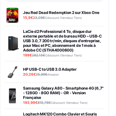
Jeu Red Dead Redemption 2 sur Xbox One
15,9€
23,09€
Cdiscount (Vendeur Tiers)
LaCie d2 Professional 4 To, disque dur
externe portable et de bureau HDD – USB-C
USB 3.0, 7 200 tr/min, disques d'entreprise,
pour Mac et PC, abonnement de 1 mois à
Adobe CC (STHA4000800)
199€
282,13€
Cdiscount (Vendeur Tiers)
HP USB-C to USB 3.0 Adapter
20,26€
25,99€
Amazon
Samsung Galaxy A80 - Smartphone 4G (6,7''
- 128GO - 8GO RAM) - OR - Version
Française
193,99€
815,76€
Cdiscount (Vendeur Tiers)
Logitech MK120 Combo Clavier et Souris