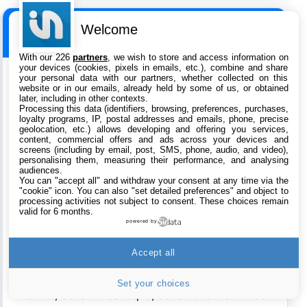
Lolilol
Welcome
Le
7 janvier 2016 à 14:05
With our 226
partners
, we wish to store and access information on
your devices (cookies, pixels in emails, etc.), combine and share
your personal data with our partners, whether collected on this
C’est triste de voir que certains constructeurs en
website or in our emails, already held by some of us, or obtained
later, including in other contexts.
manque totale d’inspiration en vienne carrément à
Processing this data (identifiers, browsing, preferences, purchases,
loyalty programs, IP, postal addresses and emails, phone, precise
copier l’esthétique des MacBooks.
geolocation, etc.) allows developing and offering you services,
L’esthétique est plutôt agréable personne ne va le
content, commercial offers and ads across your devices and
screens (including by email, post, SMS, phone, audio, and video),
nier mais sérieusement un seul port USB C pour
personalising them, measuring their performance, and analysing
audiences.
le MacBook on est obligé d’en rire pour un
You can "accept all" and withdraw your consent at any time via the
ordinateur vendu à 1500€ avec un Intel Core M.
"cookie" icon
. You can also "set detailed preferences" and object to
processing activities not subject to consent. These choices remain
Oui il existera toujours plus puissant pour moins
valid for 6 months.
powered by
cher du côté des PC sous Windows ou Linux,
mais les possesseurs de Macbook n’achètent pas
Accept all
leur Macbook pour cette utilisation, ils s’en
servent majoritairement pour un peu de surf
Set your choices
internet, de la bureautique, de la consultation de