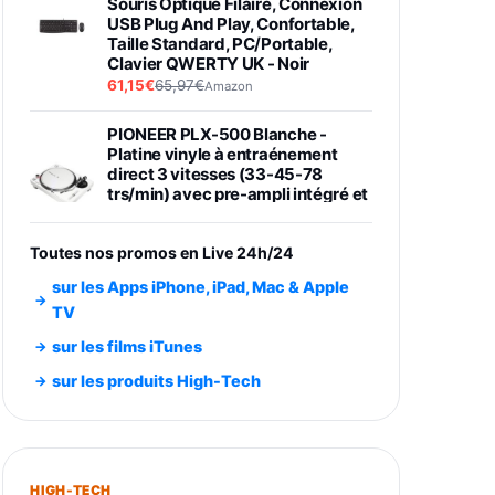
Souris Optique Filaire, Connexion
USB Plug And Play, Confortable,
Taille Standard, PC/Portable,
Clavier QWERTY UK - Noir
61,15€
65,97€
Amazon
PIONEER PLX-500 Blanche -
Platine vinyle à entraénement
direct 3 vitesses (33-45-78
trs/min) avec pre-ampli intégré et
port USB
348,99€
384,71€
Amazon
Toutes nos promos en Live 24h/24
Smartphone SAMSUNG Galaxy
sur les Apps iPhone, iPad, Mac & Apple
S26 Ultra Noir 256Go
TV
891,99€
1199€
Fnac (Vendeur Tiers)
sur les films iTunes
Smartphone SAMSUNG Galaxy
sur les produits High-Tech
S26+ Violet 256Go
749,99€
1240,43€
Fnac (Vendeur Tiers)
Galaxy S26 256 Go Bleu
HIGH-TECH