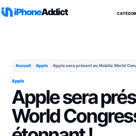
Aller au contenu
iPhone
Addict
CATÉGOR
Accueil
Apple
Apple sera présent au Mobile World Cong
Apple
Apple sera prés
World Congress
étonnant !