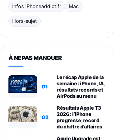
Infos iPhoneaddict.fr
Mac
Hors-sujet
À NE PAS MANQUER
Le récap Apple de la
semaine : iPhone, IA,
01
résultats records et
AirPods au menu
Résultats Apple T3
2026 : l’iPhone
02
progresse, record
du chiffre d’affaires
Apple Upgrade est