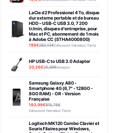
LaCie d2 Professional 4 To, disque
dur externe portable et de bureau
HDD – USB-C USB 3.0, 7 200
tr/min, disques d'entreprise, pour
Mac et PC, abonnement de 1 mois
à Adobe CC (STHA4000800)
199€
282,13€
Cdiscount (Vendeur Tiers)
HP USB-C to USB 3.0 Adapter
20,26€
25,99€
Amazon
Samsung Galaxy A80 -
Smartphone 4G (6,7'' - 128GO -
8GO RAM) - OR - Version
Française
193,99€
815,76€
Cdiscount (Vendeur Tiers)
Logitech MK120 Combo Clavier et
Souris Filaires pour Windows,