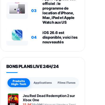
officiel : le
programme de
03
location d’iPhone,
Mac, iPad et Apple
Watch aux US
iOS 26.6 est
04
disponible, voici les
nouveautés
BONS PLANS LIVE 24H/24
Produits
Applications
Films iTunes
High-Tech
Jeu Red Dead Redemption 2 sur
Xbox One
15,9€
23,09€
Cdiscount (Vendeur Tiers)