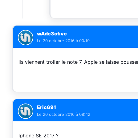
wAde3ofive
Le
20 octobre 2016 à 00:19
Ils viennent troller le note 7, Apple se laisse pousse
Eric691
Le
20 octobre 2016 à 08:42
Iphone SE 2017 ?