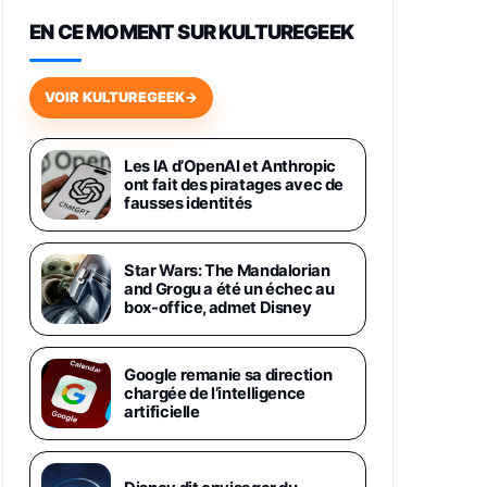
648,63€
834,71€
Fnac (Vendeur Tiers)
EN CE MOMENT SUR KULTUREGEEK
Samsung Galaxy Miracle Ultra,
Smartphone Android 5G avec
VOIR KULTUREGEEK
→
Galaxy AI, 512 Go, Chargeur
Secteur Rapide 25W Inclus,
Smartphone déverrouillé, Noir,
Version FR
Les IA d’OpenAI et Anthropic
1019€
1399€
ont fait des piratages avec de
Fnac (Vendeur Tiers)
fausses identités
Galaxy S26 Ultra 512 Go Bleu
1019€
1399€
Fnac (Vendeur Tiers)
Star Wars: The Mandalorian
and Grogu a été un échec au
box-office, admet Disney
Galaxy S26 Ultra 256 Go Violet
892€
1199€
Fnac (Vendeur Tiers)
Google remanie sa direction
chargée de l’intelligence
Philips SHK2000BL - Casque
artificielle
Enfant - Bleu & Répartiteur Audio
5 Casques, Blanc
24,94€
29,96€
Fnac (Vendeur Tiers)