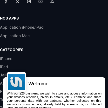
Accessoire iRobot Roomba - Kit de
Rémplacement Roomba Séries 600
19,9€
23,99€
Amazon
NOS APPS
Harman Kardon SoundSticks 5 Haut-Parleur
Application iPhone/iPad
Bluetooth, Noir
Application Mac
289,47€
317,71€
Boulanger
Galaxy S25 FE 6,7\" 5G Nano SIM 128 Go
CATÉGORIES
Blanc
489,99€
647,51€
Fnac (Vendeur Tiers)
iPhone
iPad
DeLonghi ECAM290.22.b
357,4€
389,7€
Cdiscount (Vendeur Tiers)
Jailbreak
Applications
Welcome
Jeu FIFA 20 sur PC (code à télécharger)
Rumeurs
With our 226
partners
, we wish to store and access information on
45,98€
57,99€
Rue Du Commerce (Vendeur Tiers)
your devices (cookies, pixels in emails, etc.), combine and share
Trucs & astuces
your personal data with our partners, whether collected on this
website or in our emails, already held by some of us, or obtained
Tests
later, including in other contexts.