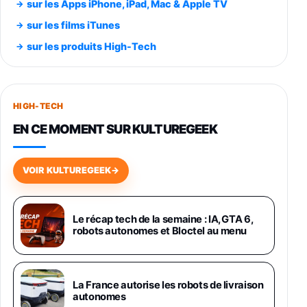
sur les Apps iPhone, iPad, Mac & Apple TV
Smartphone SAMSUNG Galaxy S26 Ultra
sur les films iTunes
Noir 256Go
sur les produits High-Tech
891,99€
1199€
Fnac (Vendeur Tiers)
Smartphone SAMSUNG Galaxy S26+ Violet
256Go
HIGH-TECH
749,99€
1240,43€
Fnac (Vendeur Tiers)
EN CE MOMENT SUR KULTUREGEEK
Galaxy S26 256 Go Bleu
648,63€
834,71€
Fnac (Vendeur Tiers)
VOIR KULTUREGEEK
→
Samsung Galaxy Miracle Ultra, Smartphone
Android 5G avec Galaxy AI, 512 Go,
Chargeur Secteur Rapide 25W Inclus,
Le récap tech de la semaine : IA, GTA 6,
robots autonomes et Bloctel au menu
Smartphone déverrouillé, Noir, Version FR
1019€
1399€
Fnac (Vendeur Tiers)
Galaxy S26 Ultra 512 Go Bleu
La France autorise les robots de livraison
1019€
1399€
autonomes
Fnac (Vendeur Tiers)