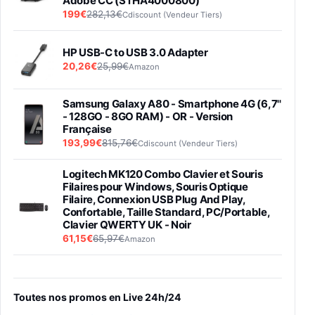
Adobe CC (STHA4000800)
199€
282,13€
Cdiscount (Vendeur Tiers)
HP USB-C to USB 3.0 Adapter
20,26€
25,99€
Amazon
Samsung Galaxy A80 - Smartphone 4G (6,7''
- 128GO - 8GO RAM) - OR - Version
Française
193,99€
815,76€
Cdiscount (Vendeur Tiers)
Logitech MK120 Combo Clavier et Souris
Filaires pour Windows, Souris Optique
Filaire, Connexion USB Plug And Play,
Confortable, Taille Standard, PC/Portable,
Clavier QWERTY UK - Noir
61,15€
65,97€
Amazon
PIONEER PLX-500 Blanche - Platine vinyle à
entraénement direct 3 vitesses (33-45-78
trs/min) avec pre-ampli intégré et port USB
Toutes nos promos en Live 24h/24
348,99€
384,71€
Amazon