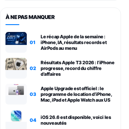
À NE PAS MANQUER
Le récap Apple de la semaine :
01
iPhone, IA, résultats records et
AirPods au menu
Résultats Apple T3 2026 : l’iPhone
02
progresse, record du chiffre
d’affaires
Apple Upgrade est officiel : le
03
programme de location d’iPhone,
Mac, iPad et Apple Watch aux US
iOS 26.6 est disponible, voici les
04
nouveautés