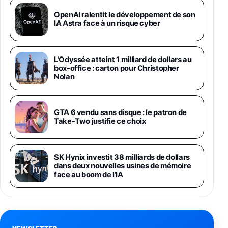
Galaxy S26 Ultra 512 Go Bleu
OpenAI ralentit le développement de son
1019€
1399€
IA Astra face à un risque cyber
Fnac (Vendeur Tiers)
Galaxy S26 Ultra 256 Go Violet
L’Odyssée atteint 1 milliard de dollars au
892€
1199€
Fnac (Vendeur Tiers)
box-office : carton pour Christopher
Nolan
Philips SHK2000BL - Casque Enfant - Bleu &
Répartiteur Audio 5 Casques, Blanc
24,94€
29,96€
GTA 6 vendu sans disque : le patron de
Fnac (Vendeur Tiers)
Take-Two justifie ce choix
Asus RT-AC59U Routeur sans Fil Double
Bande Gigabit (Serveur et Client VPN, Triple
Vlan, Mode Point d'accès et Bridge, contrôle
SK Hynix investit 38 milliards de dollars
Parental, Qos)
dans deux nouvelles usines de mémoire
39,72€
50,42€
Amazon
face au boom de l’IA
Panasonic KX-TG6822 Téléphones Sans fil
Répondeur Ecran [Version Française]
31,67€
47,96€
Amazon