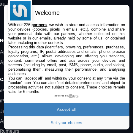
Filaire avec Microphone Antibruit Pour
au quotidien.
Téléphones de Bureau
Welcome
31,87€
88,29€
Amazon
With our 226
partners
, we wish to store and access information on
Accessoire iRobot Roomba - Kit de
your devices (cookies, pixels in emails, etc.), combine and share
Rémplacement Roomba Séries 600
your personal data with our partners, whether collected on this
19,9€
23,99€
website or in our emails, already held by some of us, or obtained
Amazon
NOS APPS
later, including in other contexts.
Processing this data (identifiers, browsing, preferences, purchases,
Harman Kardon SoundSticks 5 Haut-Parleur
Application iPhone/iPad
loyalty programs, IP, postal addresses and emails, phone, precise
geolocation, etc.) allows developing and offering you services,
Bluetooth, Noir
content, commercial offers and ads across your devices and
Application Mac
289,47€
317,71€
Boulanger
screens (including by email, post, SMS, phone, audio, and video),
personalising them, measuring their performance, and analysing
audiences.
Galaxy S25 FE 6,7\" 5G Nano SIM 128 Go
You can "accept all" and withdraw your consent at any time via the
CATÉGORIES
Blanc
"cookie" icon
. You can also "set detailed preferences" and object to
processing activities not subject to consent. These choices remain
489,99€
647,51€
Fnac (Vendeur Tiers)
iPhone
valid for 6 months.
powered by
iPad
DeLonghi ECAM290.22.b
357,4€
389,7€
Accept all
Cdiscount (Vendeur Tiers)
Jailbreak
Applications
Set your choices
Jeu FIFA 20 sur PC (code à télécharger)
Rumeurs