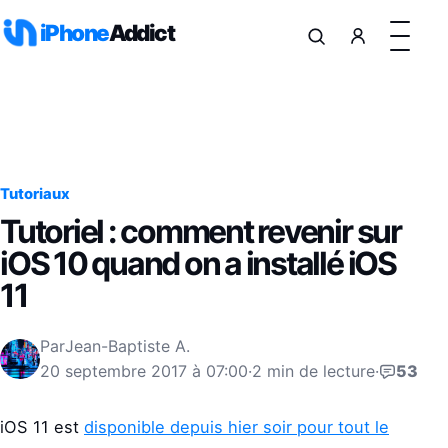
Aller au contenu
iPhone
Addict
Tutoriaux
Tutoriel : comment revenir sur
iOS 10 quand on a installé iOS
11
Par
Jean-Baptiste A.
20 septembre 2017 à 07:00
·
2 min de lecture
·
53
iOS 11 est
disponible depuis hier soir pour tout le