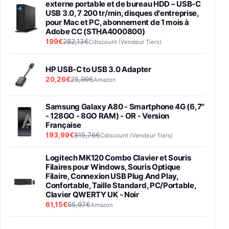
externe portable et de bureau HDD – USB-C
USB 3.0, 7 200 tr/min, disques d'entreprise,
pour Mac et PC, abonnement de 1 mois à
Adobe CC (STHA4000800)
199€
282,13€
Cdiscount (Vendeur Tiers)
HP USB-C to USB 3.0 Adapter
20,26€
25,99€
Amazon
Samsung Galaxy A80 - Smartphone 4G (6,7''
- 128GO - 8GO RAM) - OR - Version
Française
193,99€
815,76€
Cdiscount (Vendeur Tiers)
Logitech MK120 Combo Clavier et Souris
Filaires pour Windows, Souris Optique
Filaire, Connexion USB Plug And Play,
Confortable, Taille Standard, PC/Portable,
Clavier QWERTY UK - Noir
61,15€
65,97€
Amazon
PIONEER PLX-500 Blanche - Platine vinyle à