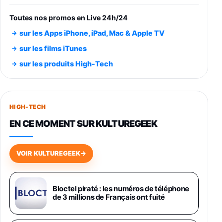
entraénement direct 3 vitesses (33-45-78
trs/min) avec pre-ampli intégré et port USB
Toutes nos promos en Live 24h/24
348,99€
384,71€
Amazon
sur les Apps iPhone, iPad, Mac & Apple TV
Smartphone SAMSUNG Galaxy S26 Ultra
sur les films iTunes
Noir 256Go
sur les produits High-Tech
891,99€
1199€
Fnac (Vendeur Tiers)
Smartphone SAMSUNG Galaxy S26+ Violet
256Go
HIGH-TECH
749,99€
1240,43€
Fnac (Vendeur Tiers)
EN CE MOMENT SUR KULTUREGEEK
Galaxy S26 256 Go Bleu
648,63€
834,71€
Fnac (Vendeur Tiers)
VOIR KULTUREGEEK
→
Samsung Galaxy Miracle Ultra, Smartphone
Android 5G avec Galaxy AI, 512 Go,
Chargeur Secteur Rapide 25W Inclus,
Bloctel piraté : les numéros de téléphone
de 3 millions de Français ont fuité
Smartphone déverrouillé, Noir, Version FR
1019€
1399€
Fnac (Vendeur Tiers)