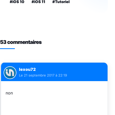
#iOS 10
#iOS 11
#Tutoriel
53 commentaires
lexou72
Le
21 septembre 2017 à 22:19
non