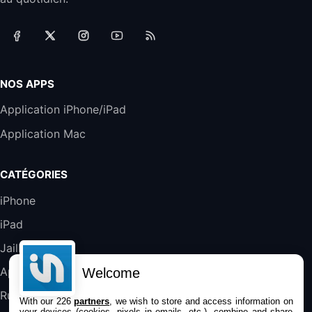
Téléphones de Bureau
31,87€
88,29€
Amazon
Accessoire iRobot Roomba - Kit de
Rémplacement Roomba Séries 600
19,9€
23,99€
Amazon
NOS APPS
Harman Kardon SoundSticks 5 Haut-Parleur
Application iPhone/iPad
Bluetooth, Noir
Application Mac
289,47€
317,71€
Boulanger
Galaxy S25 FE 6,7\" 5G Nano SIM 128 Go
CATÉGORIES
Blanc
489,99€
647,51€
Fnac (Vendeur Tiers)
iPhone
iPad
DeLonghi ECAM290.22.b
357,4€
389,7€
Cdiscount (Vendeur Tiers)
Jailbreak
Applications
Welcome
Jeu FIFA 20 sur PC (code à télécharger)
Rumeurs
With our 226
partners
, we wish to store and access information on
45,98€
57,99€
Rue Du Commerce (Vendeur Tiers)
your devices (cookies, pixels in emails, etc.), combine and share