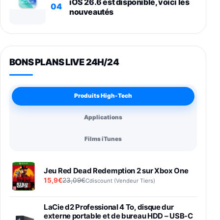
iOS 26.6 est disponible, voici les
04
nouveautés
BONS PLANS LIVE 24H/24
Produits High-Tech
Applications
Films iTunes
Jeu Red Dead Redemption 2 sur Xbox One
15,9€
23,09€
Cdiscount (Vendeur Tiers)
LaCie d2 Professional 4 To, disque dur
externe portable et de bureau HDD – USB-C