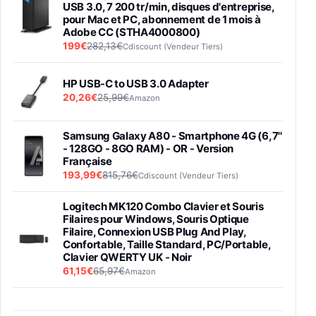
USB 3.0, 7 200 tr/min, disques d'entreprise,
pour Mac et PC, abonnement de 1 mois à
Adobe CC (STHA4000800)
199€
282,13€
Cdiscount (Vendeur Tiers)
HP USB-C to USB 3.0 Adapter
20,26€
25,99€
Amazon
Samsung Galaxy A80 - Smartphone 4G (6,7''
- 128GO - 8GO RAM) - OR - Version
Française
193,99€
815,76€
Cdiscount (Vendeur Tiers)
Logitech MK120 Combo Clavier et Souris
Filaires pour Windows, Souris Optique
Filaire, Connexion USB Plug And Play,
Confortable, Taille Standard, PC/Portable,
Clavier QWERTY UK - Noir
61,15€
65,97€
Amazon
PIONEER PLX-500 Blanche - Platine vinyle à
entraénement direct 3 vitesses (33-45-78