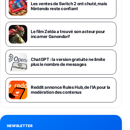
Galaxy S26 Ultra 512 Go Bleu
Les ventes de Switch 2 ont chuté, mais
1019€
1399€
Nintendo reste confiant
Fnac (Vendeur Tiers)
Galaxy S26 Ultra 256 Go Violet
Le film Zelda a trouvé son acteur pour
892€
1199€
Fnac (Vendeur Tiers)
incarner Ganondorf
Philips SHK2000BL - Casque Enfant - Bleu &
Répartiteur Audio 5 Casques, Blanc
24,94€
29,96€
ChatGPT : la version gratuite ne limite
Fnac (Vendeur Tiers)
plus le nombre de messages
Asus RT-AC59U Routeur sans Fil Double
Bande Gigabit (Serveur et Client VPN, Triple
Vlan, Mode Point d'accès et Bridge, contrôle
Reddit annonce Rules Hub, de l’IA pour la
Parental, Qos)
modération des contenus
39,72€
50,42€
Amazon
Panasonic KX-TG6822 Téléphones Sans fil
Répondeur Ecran [Version Française]
31,67€
47,96€
Amazon
NEWSLETTER