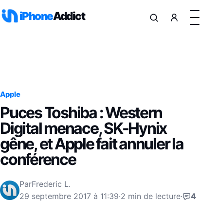
Aller au contenu
iPhone
Addict
Apple
Puces Toshiba : Western
Digital menace, SK-Hynix
gêne, et Apple fait annuler la
conférence
Par
Frederic L.
29 septembre 2017 à 11:39
·
2 min de lecture
·
4