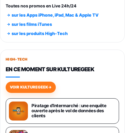
trs/min) avec pre-ampli intégré et port USB
Toutes nos promos en Live 24h/24
348,99€
384,71€
Amazon
sur les Apps iPhone, iPad, Mac & Apple TV
Smartphone SAMSUNG Galaxy S26 Ultra
sur les films iTunes
Noir 256Go
sur les produits High-Tech
891,99€
1199€
Fnac (Vendeur Tiers)
Smartphone SAMSUNG Galaxy S26+ Violet
256Go
HIGH-TECH
749,99€
1240,43€
Fnac (Vendeur Tiers)
EN CE MOMENT SUR KULTUREGEEK
Galaxy S26 256 Go Bleu
648,63€
834,71€
Fnac (Vendeur Tiers)
VOIR KULTUREGEEK
→
Samsung Galaxy Miracle Ultra, Smartphone
Android 5G avec Galaxy AI, 512 Go,
Piratage d’Intermarché : une enquête
Chargeur Secteur Rapide 25W Inclus,
ouverte après le vol de données des
Smartphone déverrouillé, Noir, Version FR
clients
1019€
1399€
Fnac (Vendeur Tiers)