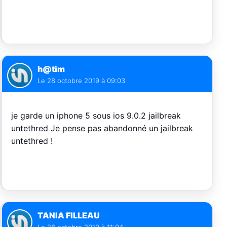
h@tim
Le
28 octobre 2019 à 09:03
je garde un iphone 5 sous ios 9.0.2 jailbreak
untethred Je pense pas abandonné un jailbreak
untethred !
TANIA FILLEAU