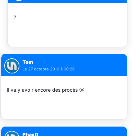
?
Tom
Le
27 octobre 2019 à 00:26
Il va y avoir encore des procès 🤔
Phac0