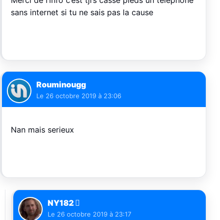
Merci de l’info c’est tjrs casse pieds un téléphone
sans internet si tu ne sais pas la cause
Rouminougg
Le
26 octobre 2019 à 23:06
Nan mais serieux
NY182 
Le
26 octobre 2019 à 23:17