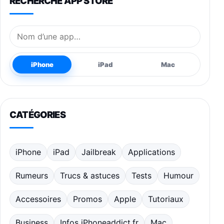
RECHERCHE APP STORE
Nom de l’application
iPhone
iPad
Mac
CATÉGORIES
iPhone
iPad
Jailbreak
Applications
Rumeurs
Trucs & astuces
Tests
Humour
Accessoires
Promos
Apple
Tutoriaux
Business
Infos iPhoneaddict.fr
Mac