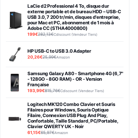
LaCie d2 Professional 4 To, disque dur
externe portable et de bureau HDD – USB-C
USB 3.0, 7 200 tr/min, disques d'entreprise,
pour Mac et PC, abonnement de 1 mois à
Adobe CC (STHA4000800)
199€
282,13€
Cdiscount (Vendeur Tiers)
HP USB-C to USB 3.0 Adapter
20,26€
25,99€
Amazon
Samsung Galaxy A80 - Smartphone 4G (6,7''
- 128GO - 8GO RAM) - OR - Version
Française
193,99€
815,76€
Cdiscount (Vendeur Tiers)
Logitech MK120 Combo Clavier et Souris
Filaires pour Windows, Souris Optique
Filaire, Connexion USB Plug And Play,
Confortable, Taille Standard, PC/Portable,
Clavier QWERTY UK - Noir
61,15€
65,97€
Amazon