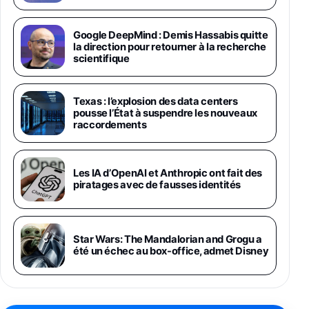
1019€
1399€
Fnac (Vendeur Tiers)
Google DeepMind : Demis Hassabis quitte
Galaxy S26 Ultra 512 Go Bleu
la direction pour retourner à la recherche
1019€
1399€
Fnac (Vendeur Tiers)
scientifique
Galaxy S26 Ultra 256 Go Violet
Texas : l’explosion des data centers
892€
1199€
Fnac (Vendeur Tiers)
pousse l’État à suspendre les nouveaux
raccordements
Philips SHK2000BL - Casque Enfant - Bleu &
Répartiteur Audio 5 Casques, Blanc
24,94€
29,96€
Les IA d’OpenAI et Anthropic ont fait des
Fnac (Vendeur Tiers)
piratages avec de fausses identités
Asus RT-AC59U Routeur sans Fil Double
Bande Gigabit (Serveur et Client VPN, Triple
Vlan, Mode Point d'accès et Bridge, contrôle
Star Wars: The Mandalorian and Grogu a
Parental, Qos)
été un échec au box-office, admet Disney
39,72€
50,42€
Amazon
Panasonic KX-TG6822 Téléphones Sans fil
Répondeur Ecran [Version Française]