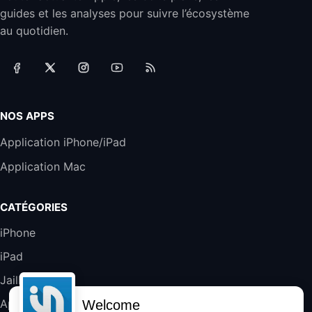
Jabra Biz 2300 - Casque Mono supra-
guides et les analyses pour suivre l’écosystème
auriculaire Quick Disconnect - Casque
Filaire avec Microphone Antibruit Pour
au quotidien.
Téléphones de Bureau
31,87€
88,29€
Amazon
Accessoire iRobot Roomba - Kit de
Rémplacement Roomba Séries 600
19,9€
23,99€
Amazon
NOS APPS
Harman Kardon SoundSticks 5 Haut-Parleur
Application iPhone/iPad
Bluetooth, Noir
Application Mac
289,47€
317,71€
Boulanger
Galaxy S25 FE 6,7\" 5G Nano SIM 128 Go
CATÉGORIES
Blanc
489,99€
647,51€
Fnac (Vendeur Tiers)
iPhone
iPad
DeLonghi ECAM290.22.b
357,4€
389,7€
Cdiscount (Vendeur Tiers)
Jailbreak
Applications
Welcome