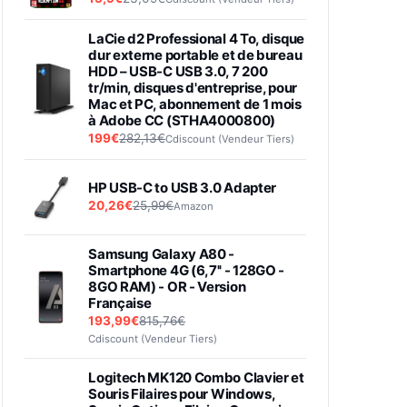
LaCie d2 Professional 4 To, disque
dur externe portable et de bureau
HDD – USB-C USB 3.0, 7 200
tr/min, disques d'entreprise, pour
Mac et PC, abonnement de 1 mois
à Adobe CC (STHA4000800)
199€
282,13€
Cdiscount (Vendeur Tiers)
HP USB-C to USB 3.0 Adapter
20,26€
25,99€
Amazon
Samsung Galaxy A80 -
Smartphone 4G (6,7'' - 128GO -
8GO RAM) - OR - Version
Française
193,99€
815,76€
Cdiscount (Vendeur Tiers)
Logitech MK120 Combo Clavier et
Souris Filaires pour Windows,