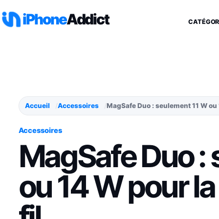
Aller au contenu
iPhone
Addict
CATÉGOR
Accueil
Accessoires
MagSafe Duo : seulement 11 W ou 1
Accessoires
MagSafe Duo : 
ou 14 W pour la
fil