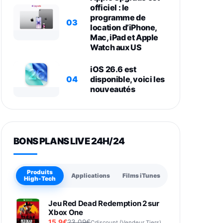
officiel : le
programme de
03
location d’iPhone,
Mac, iPad et Apple
Watch aux US
iOS 26.6 est
04
disponible, voici les
nouveautés
BONS PLANS LIVE 24H/24
Produits
Applications
Films iTunes
High-Tech
Jeu Red Dead Redemption 2 sur
Xbox One
15,9€
23,09€
Cdiscount (Vendeur Tiers)