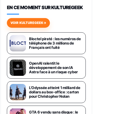
648,63€
834,71€
Fnac (Vendeur Tiers)
EN CE MOMENT SUR KULTUREGEEK
Samsung Galaxy Miracle Ultra,
Smartphone Android 5G avec
VOIR KULTUREGEEK
→
Galaxy AI, 512 Go, Chargeur
Secteur Rapide 25W Inclus,
Smartphone déverrouillé, Noir,
Version FR
Bloctel piraté : les numéros de
1019€
1399€
téléphone de 3 millions de
Fnac (Vendeur Tiers)
Français ont fuité
Galaxy S26 Ultra 512 Go Bleu
1019€
1399€
Fnac (Vendeur Tiers)
OpenAI ralentit le
développement de son IA
Astra face à un risque cyber
Galaxy S26 Ultra 256 Go Violet
892€
1199€
Fnac (Vendeur Tiers)
L’Odyssée atteint 1 milliard de
dollars au box-office : carton
Philips SHK2000BL - Casque
pour Christopher Nolan
Enfant - Bleu & Répartiteur Audio
5 Casques, Blanc
24,94€
29,96€
Fnac (Vendeur Tiers)
GTA 6 vendu sans disque : le