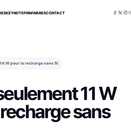
IES
KEYNOTE
FIRMWARES
CONTACT
4 W pour la recharge sans fil
seulement 11 W
 recharge sans