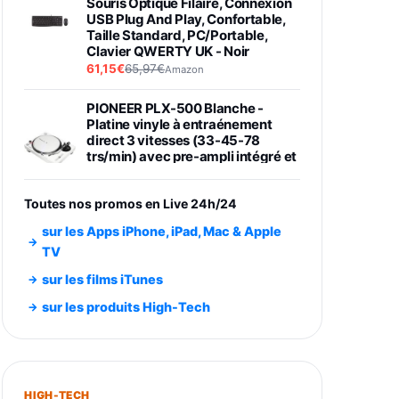
Souris Optique Filaire, Connexion
USB Plug And Play, Confortable,
Taille Standard, PC/Portable,
Clavier QWERTY UK - Noir
61,15€
65,97€
Amazon
PIONEER PLX-500 Blanche -
Platine vinyle à entraénement
direct 3 vitesses (33-45-78
trs/min) avec pre-ampli intégré et
port USB
348,99€
384,71€
Amazon
Toutes nos promos en Live 24h/24
Smartphone SAMSUNG Galaxy
sur les Apps iPhone, iPad, Mac & Apple
S26 Ultra Noir 256Go
TV
891,99€
1199€
Fnac (Vendeur Tiers)
sur les films iTunes
Smartphone SAMSUNG Galaxy
sur les produits High-Tech
S26+ Violet 256Go
749,99€
1240,43€
Fnac (Vendeur Tiers)
Galaxy S26 256 Go Bleu
HIGH-TECH