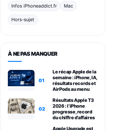
Infos iPhoneaddict.fr
Mac
Hors-sujet
À NE PAS MANQUER
Le récap Apple de la
semaine : iPhone, IA,
01
résultats records et
AirPods au menu
Résultats Apple T3
2026 : l’iPhone
02
progresse, record
du chiffre d’affaires
Apple Upgrade est