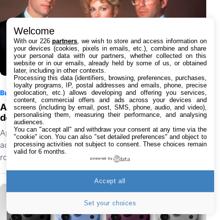
Welcome
With our 226
partners
, we wish to store and access information on
your devices (cookies, pixels in emails, etc.), combine and share
your personal data with our partners, whether collected on this
website or in our emails, already held by some of us, or obtained
later, including in other contexts.
Processing this data (identifiers, browsing, preferences, purchases,
loyalty programs, IP, postal addresses and emails, phone, precise
geolocation, etc.) allows developing and offering you services,
Business
6 août 2026 à 17:20
0
content, commercial offers and ads across your devices and
Apple TV abandonne le projet de série Le Bûcher
screens (including by email, post, SMS, phone, audio, and video),
personalising them, measuring their performance, and analysing
des Vanités après des désaccords créatifs
audiences.
You can "accept all" and withdraw your consent at any time via the
Apple TV ne donnera finalement pas suite à son
"cookie" icon
. You can also "set detailed preferences" and object to
adaptation de l'œuvre Le Bûcher des Vanités, célèbre
processing activities not subject to consent. These choices remain
valid for 6 months.
roman de Tom Wolfe consacré aux excès de Wall…
powered by
Accept all
Set your choices