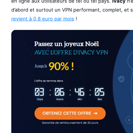
en ligne aux utilisateurs de tel ou tel pays.
Ivacy
n’e
d’abord et surtout un VPN performant, complet, et 
revient à 0,8 euro par mois
!