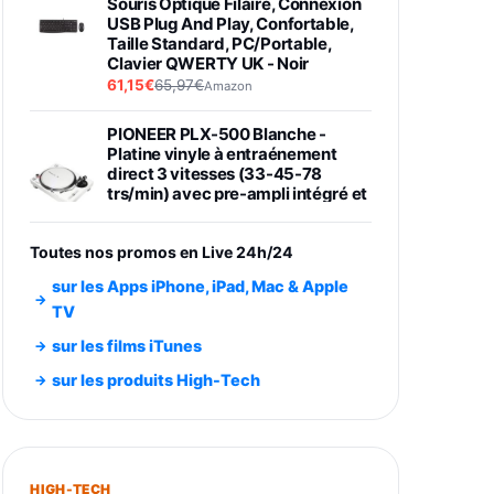
Souris Optique Filaire, Connexion
USB Plug And Play, Confortable,
Taille Standard, PC/Portable,
Clavier QWERTY UK - Noir
61,15€
65,97€
Amazon
PIONEER PLX-500 Blanche -
Platine vinyle à entraénement
direct 3 vitesses (33-45-78
trs/min) avec pre-ampli intégré et
port USB
348,99€
384,71€
Amazon
Toutes nos promos en Live 24h/24
Smartphone SAMSUNG Galaxy
sur les Apps iPhone, iPad, Mac & Apple
S26 Ultra Noir 256Go
TV
891,99€
1199€
Fnac (Vendeur Tiers)
sur les films iTunes
Smartphone SAMSUNG Galaxy
sur les produits High-Tech
S26+ Violet 256Go
749,99€
1240,43€
Fnac (Vendeur Tiers)
Galaxy S26 256 Go Bleu
HIGH-TECH