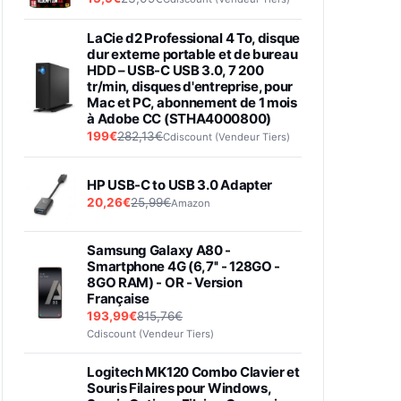
LaCie d2 Professional 4 To, disque
dur externe portable et de bureau
HDD – USB-C USB 3.0, 7 200
tr/min, disques d'entreprise, pour
Mac et PC, abonnement de 1 mois
à Adobe CC (STHA4000800)
199€
282,13€
Cdiscount (Vendeur Tiers)
HP USB-C to USB 3.0 Adapter
20,26€
25,99€
Amazon
Samsung Galaxy A80 -
Smartphone 4G (6,7'' - 128GO -
8GO RAM) - OR - Version
Française
193,99€
815,76€
Cdiscount (Vendeur Tiers)
Logitech MK120 Combo Clavier et
Souris Filaires pour Windows,