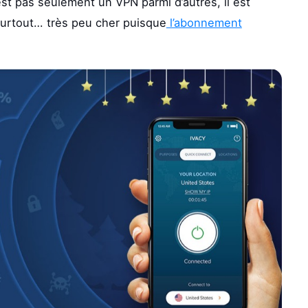
st pas seulement un VPN parmi d’autres, il est
surtout… très peu cher puisque
l’abonnement