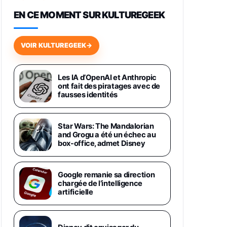
648,63€
834,71€
Fnac (Vendeur Tiers)
EN CE MOMENT SUR KULTUREGEEK
Samsung Galaxy Miracle Ultra,
Smartphone Android 5G avec
VOIR KULTUREGEEK
→
Galaxy AI, 512 Go, Chargeur
Secteur Rapide 25W Inclus,
Smartphone déverrouillé, Noir,
Version FR
Les IA d’OpenAI et Anthropic
1019€
1399€
ont fait des piratages avec de
Fnac (Vendeur Tiers)
fausses identités
Galaxy S26 Ultra 512 Go Bleu
1019€
1399€
Fnac (Vendeur Tiers)
Star Wars: The Mandalorian
and Grogu a été un échec au
box-office, admet Disney
Galaxy S26 Ultra 256 Go Violet
892€
1199€
Fnac (Vendeur Tiers)
Google remanie sa direction
chargée de l’intelligence
Philips SHK2000BL - Casque
artificielle
Enfant - Bleu & Répartiteur Audio
5 Casques, Blanc
24,94€
29,96€
Fnac (Vendeur Tiers)