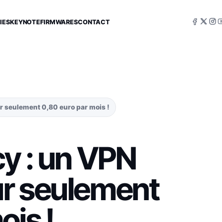
IES
KEYNOTE
FIRMWARES
CONTACT
r seulement 0,80 euro par mois !
cy : un VPN
r seulement
ois !