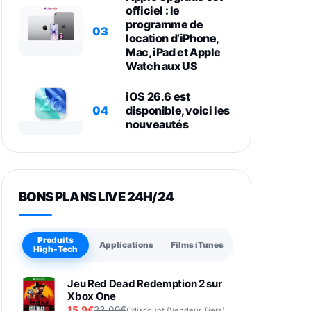
officiel : le
programme de
03
location d’iPhone,
Mac, iPad et Apple
Watch aux US
iOS 26.6 est
04
disponible, voici les
nouveautés
BONS PLANS LIVE 24H/24
Produits
Applications
Films iTunes
High-Tech
Jeu Red Dead Redemption 2 sur
Xbox One
15,9€
23,09€
Cdiscount (Vendeur Tiers)