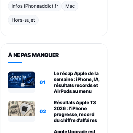
Infos iPhoneaddict.fr
Mac
Hors-sujet
À NE PAS MANQUER
Le récap Apple de la
semaine : iPhone, IA,
01
résultats records et
AirPods au menu
Résultats Apple T3
2026 : l’iPhone
02
progresse, record
du chiffre d’affaires
Apple Upgrade est