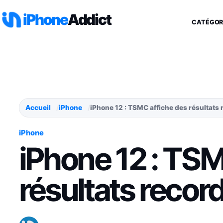
Aller au contenu
iPhone
Addict
CATÉGOR
Accueil
iPhone
iPhone 12 : TSMC affiche des résultats 
iPhone
iPhone 12 : TSM
résultats recor