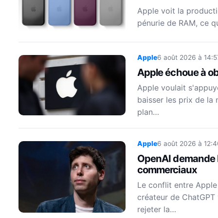
Apple voit la product
pénurie de RAM, ce qu
Apple
6 août 2026 à 14:5
Apple échoue à ob
Apple voulait s'appuy
baisser les prix de l
plan…
Apple
6 août 2026 à 12:4
OpenAI demande le 
commerciaux
Le conflit entre Apple
créateur de ChatGPT 
rejeter la…