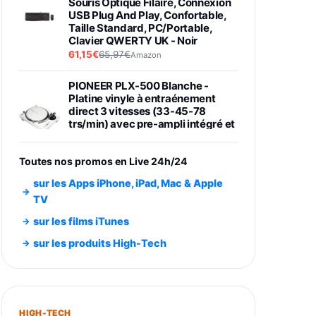
Souris Optique Filaire, Connexion
USB Plug And Play, Confortable,
Taille Standard, PC/Portable,
Clavier QWERTY UK - Noir
61,15€
65,97€
Amazon
PIONEER PLX-500 Blanche -
Platine vinyle à entraénement
direct 3 vitesses (33-45-78
trs/min) avec pre-ampli intégré et
port USB
348,99€
384,71€
Amazon
Toutes nos promos en Live 24h/24
Smartphone SAMSUNG Galaxy
sur les Apps iPhone, iPad, Mac & Apple
S26 Ultra Noir 256Go
TV
891,99€
1199€
Fnac (Vendeur Tiers)
sur les films iTunes
Smartphone SAMSUNG Galaxy
sur les produits High-Tech
S26+ Violet 256Go
749,99€
1240,43€
Fnac (Vendeur Tiers)
Galaxy S26 256 Go Bleu
HIGH-TECH