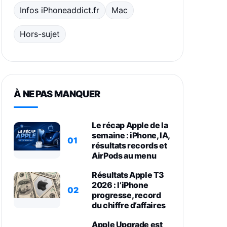
Infos iPhoneaddict.fr
Mac
Hors-sujet
À NE PAS MANQUER
Le récap Apple de la
semaine : iPhone, IA,
01
résultats records et
AirPods au menu
Résultats Apple T3
2026 : l’iPhone
02
progresse, record
du chiffre d’affaires
Apple Upgrade est