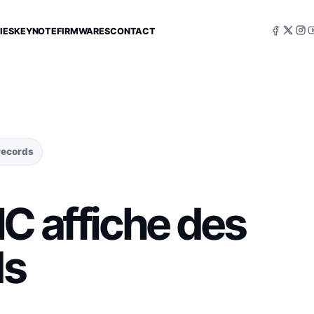
IES
KEYNOTE
FIRMWARES
CONTACT
records
C affiche des
ds