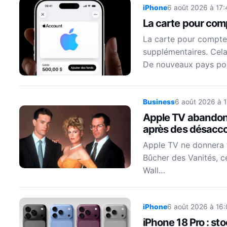
iPhone
6 août 2026 à 17:
La carte pour co
La carte pour compte
supplémentaires. Cela 
De nouveaux pays po
Business
6 août 2026 à 
Apple TV abandonn
après des désacco
Apple TV ne donnera f
Bûcher des Vanités, 
Wall…
iPhone
6 août 2026 à 16:
iPhone 18 Pro : st