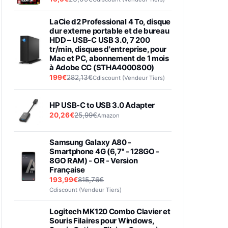
LaCie d2 Professional 4 To, disque
dur externe portable et de bureau
HDD – USB-C USB 3.0, 7 200
tr/min, disques d'entreprise, pour
Mac et PC, abonnement de 1 mois
à Adobe CC (STHA4000800)
199€
282,13€
Cdiscount (Vendeur Tiers)
HP USB-C to USB 3.0 Adapter
20,26€
25,99€
Amazon
Samsung Galaxy A80 -
Smartphone 4G (6,7'' - 128GO -
8GO RAM) - OR - Version
Française
193,99€
815,76€
Cdiscount (Vendeur Tiers)
Logitech MK120 Combo Clavier et
Souris Filaires pour Windows,