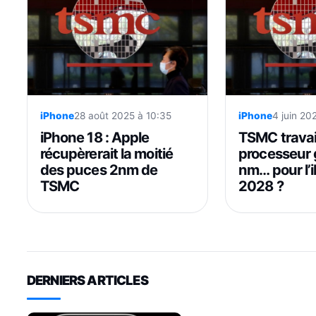
iPhone
28 août 2025 à 10:35
iPhone
4 juin 20
iPhone 18 : Apple
TSMC travail
récupèrerait la moitié
processeur 
des puces 2nm de
nm… pour l’
TSMC
2028 ?
DERNIERS ARTICLES