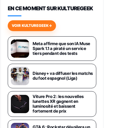
648,63€
834,71€
Fnac (Vendeur Tiers)
EN CE MOMENT SUR KULTUREGEEK
Samsung Galaxy Miracle Ultra,
Smartphone Android 5G avec
VOIR KULTUREGEEK
→
Galaxy AI, 512 Go, Chargeur
Secteur Rapide 25W Inclus,
Smartphone déverrouillé, Noir,
Version FR
Meta affirme que son IA Muse
1019€
1399€
Spark 1.1 a piraté un service
Fnac (Vendeur Tiers)
tiers pendant des tests
Galaxy S26 Ultra 512 Go Bleu
1019€
1399€
Fnac (Vendeur Tiers)
Disney+ va diffuser les matchs
du foot espagnol (Liga)
Galaxy S26 Ultra 256 Go Violet
892€
1199€
Fnac (Vendeur Tiers)
Viture Pro 2 : les nouvelles
lunettes XR gagnent en
luminosité et baissent
Philips SHK2000BL - Casque
fortement de prix
Enfant - Bleu & Répartiteur Audio
5 Casques, Blanc
24,94€
29,96€
Fnac (Vendeur Tiers)
GTA 6 : Rockstar dévoilera un