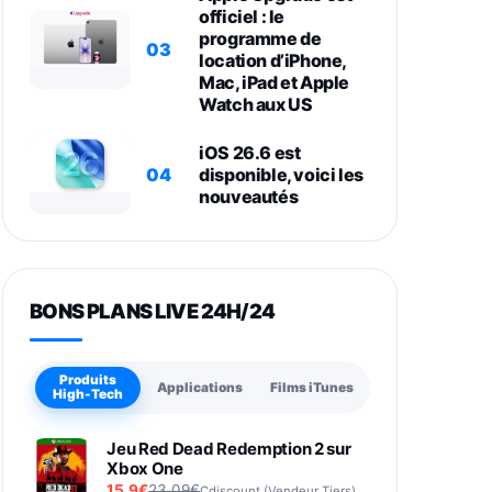
officiel : le
programme de
03
location d’iPhone,
Mac, iPad et Apple
Watch aux US
iOS 26.6 est
04
disponible, voici les
nouveautés
BONS PLANS LIVE 24H/24
Produits
Applications
Films iTunes
High-Tech
Jeu Red Dead Redemption 2 sur
Xbox One
15,9€
23,09€
Cdiscount (Vendeur Tiers)