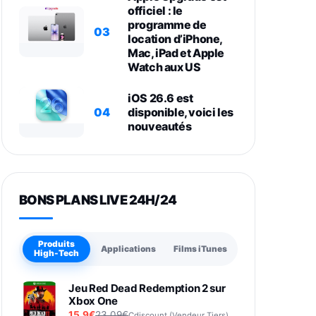
officiel : le
programme de
03
location d’iPhone,
Mac, iPad et Apple
Watch aux US
iOS 26.6 est
04
disponible, voici les
nouveautés
BONS PLANS LIVE 24H/24
Produits
Applications
Films iTunes
High-Tech
Jeu Red Dead Redemption 2 sur
Xbox One
15,9€
23,09€
Cdiscount (Vendeur Tiers)