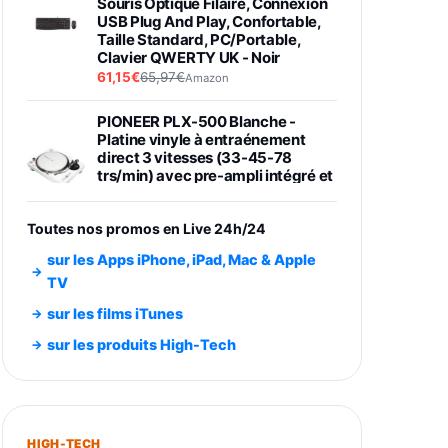
Souris Optique Filaire, Connexion
USB Plug And Play, Confortable,
Taille Standard, PC/Portable,
Clavier QWERTY UK - Noir
61,15€
65,97€
Amazon
PIONEER PLX-500 Blanche -
Platine vinyle à entraénement
direct 3 vitesses (33-45-78
trs/min) avec pre-ampli intégré et
port USB
348,99€
384,71€
Amazon
Toutes nos promos en Live 24h/24
Smartphone SAMSUNG Galaxy
sur les Apps iPhone, iPad, Mac & Apple
S26 Ultra Noir 256Go
TV
891,99€
1199€
Fnac (Vendeur Tiers)
sur les films iTunes
Smartphone SAMSUNG Galaxy
sur les produits High-Tech
S26+ Violet 256Go
749,99€
1240,43€
Fnac (Vendeur Tiers)
Galaxy S26 256 Go Bleu
HIGH-TECH