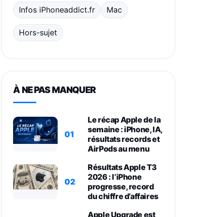
Infos iPhoneaddict.fr
Mac
Hors-sujet
À NE PAS MANQUER
Le récap Apple de la
semaine : iPhone, IA,
01
résultats records et
AirPods au menu
Résultats Apple T3
2026 : l’iPhone
02
progresse, record
du chiffre d’affaires
Apple Upgrade est