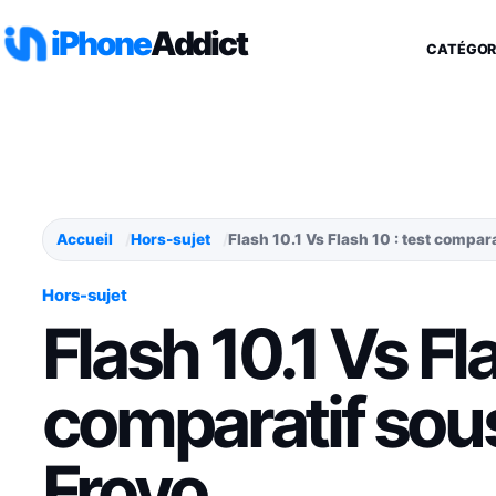
Aller au contenu
iPhone
Addict
CATÉGOR
Accueil
Hors-sujet
Flash 10.1 Vs Flash 10 : test compar
Hors-sujet
Flash 10.1 Vs Fla
comparatif sou
Froyo