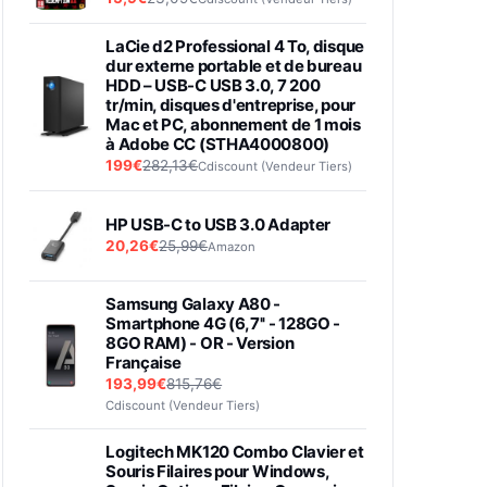
LaCie d2 Professional 4 To, disque
dur externe portable et de bureau
HDD – USB-C USB 3.0, 7 200
tr/min, disques d'entreprise, pour
Mac et PC, abonnement de 1 mois
à Adobe CC (STHA4000800)
199€
282,13€
Cdiscount (Vendeur Tiers)
HP USB-C to USB 3.0 Adapter
20,26€
25,99€
Amazon
Samsung Galaxy A80 -
Smartphone 4G (6,7'' - 128GO -
8GO RAM) - OR - Version
Française
193,99€
815,76€
Cdiscount (Vendeur Tiers)
Logitech MK120 Combo Clavier et
Souris Filaires pour Windows,