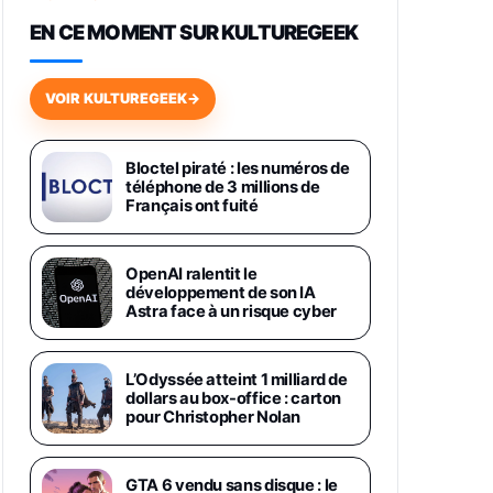
648,63€
834,71€
Fnac (Vendeur Tiers)
EN CE MOMENT SUR KULTUREGEEK
Samsung Galaxy Miracle Ultra,
Smartphone Android 5G avec
VOIR KULTUREGEEK
→
Galaxy AI, 512 Go, Chargeur
Secteur Rapide 25W Inclus,
Smartphone déverrouillé, Noir,
Version FR
Bloctel piraté : les numéros de
1019€
1399€
téléphone de 3 millions de
Fnac (Vendeur Tiers)
Français ont fuité
Galaxy S26 Ultra 512 Go Bleu
1019€
1399€
Fnac (Vendeur Tiers)
OpenAI ralentit le
développement de son IA
Astra face à un risque cyber
Galaxy S26 Ultra 256 Go Violet
892€
1199€
Fnac (Vendeur Tiers)
L’Odyssée atteint 1 milliard de
dollars au box-office : carton
Philips SHK2000BL - Casque
pour Christopher Nolan
Enfant - Bleu & Répartiteur Audio
5 Casques, Blanc
24,94€
29,96€
Fnac (Vendeur Tiers)
GTA 6 vendu sans disque : le