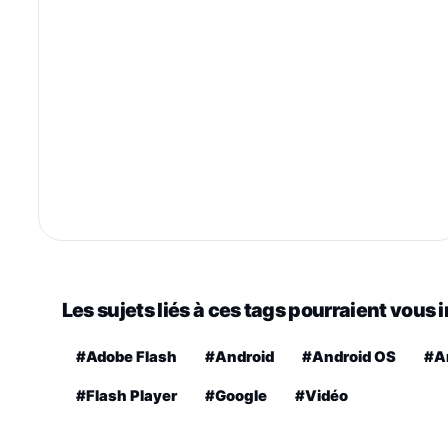
Les sujets liés à ces tags pourraient vous 
#Adobe Flash
#Android
#Android OS
#A
#Flash Player
#Google
#Vidéo