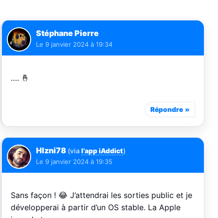
Stéphane Pierre
Le
9 janvier 2024 à 19:34
…. 🤞
Répondre
Hlzni78
(via
l’app iAddict
)
Le
9 janvier 2024 à 19:35
Sans façon ! 😂 J’attendrai les sorties public et je
développerai à partir d’un OS stable. La Apple