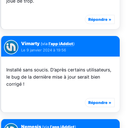
joue de trop.
Répondre
Vimarty
(via
l’app iAddict
)
Le
9 janvier 2024 à 19:56
Installé sans soucis. D’après certains utilisateurs,
le bug de la dernière mise à jour serait bien
corrigé !
Répondre
Nemesis
(via
l’app iAddict
)