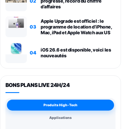
02
progresse, record du chiffre
d’affaires
Apple Upgrade est officiel : le
03
programme de location d’iPhone,
Mac, iPad et Apple Watch aux US
iOS 26.6 est disponible, voici les
04
nouveautés
BONS PLANS LIVE 24H/24
Produits High-Tech
Applications