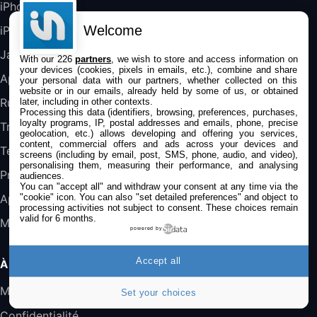
iPhone
Welcome
iPad
DeLonghi ECAM290.22.b
357,4€
389,7€
Cdiscount (Vendeur Tiers)
Jailbreak
With our 226
partners
, we wish to store and access information on
your devices (cookies, pixels in emails, etc.), combine and share
Applications
your personal data with our partners, whether collected on this
website or in our emails, already held by some of us, or obtained
Jeu FIFA 20 sur PC (code à télécharger)
Rumeurs
later, including in other contexts.
45,98€
57,99€
Rue Du Commerce (Vendeur Tiers)
Processing this data (identifiers, browsing, preferences, purchases,
loyalty programs, IP, postal addresses and emails, phone, precise
Trucs & astuces
geolocation, etc.) allows developing and offering you services,
content, commercial offers and ads across your devices and
Tests
screens (including by email, post, SMS, phone, audio, and video),
personalising them, measuring their performance, and analysing
Promos
audiences.
You can "accept all" and withdraw your consent at any time via the
"cookie" icon
. You can also "set detailed preferences" and object to
Apple
processing activities not subject to consent. These choices remain
valid for 6 months.
Mac
powered by
Accept all
À PROPOS
Mentions légales
Set your choices
Confidentialité