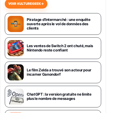
VOIR KULTUREGEEK
→
Samsung Galaxy Miracle Ultra, Smartphone
Android 5G avec Galaxy AI, 512 Go,
Piratage d’Intermarché : une enquête
Chargeur Secteur Rapide 25W Inclus,
ouverte après le vol de données des
Smartphone déverrouillé, Noir, Version FR
clients
1019€
1399€
Fnac (Vendeur Tiers)
Galaxy S26 Ultra 512 Go Bleu
Les ventes de Switch 2 ont chuté, mais
1019€
1399€
Nintendo reste confiant
Fnac (Vendeur Tiers)
Galaxy S26 Ultra 256 Go Violet
Le film Zelda a trouvé son acteur pour
892€
1199€
Fnac (Vendeur Tiers)
incarner Ganondorf
Philips SHK2000BL - Casque Enfant - Bleu &
Répartiteur Audio 5 Casques, Blanc
24,94€
29,96€
ChatGPT : la version gratuite ne limite
Fnac (Vendeur Tiers)
plus le nombre de messages
Asus RT-AC59U Routeur sans Fil Double
Bande Gigabit (Serveur et Client VPN, Triple