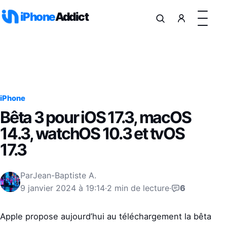
Aller au contenu
iPhone
Addict
iPhone
Bêta 3 pour iOS 17.3, macOS
14.3, watchOS 10.3 et tvOS
17.3
Par
Jean-Baptiste A.
9 janvier 2024 à 19:14
·
2 min de lecture
·
6
Apple propose aujourd’hui au téléchargement la bêta