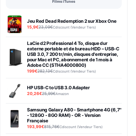
Films iTunes
Jeu Red Dead Redemption 2 sur Xbox One
15,9€
23,09€
Cdiscount (Vendeur Tiers)
LaCie d2 Professional 4 To, disque dur
externe portable et de bureau HDD – USB-C
USB 3.0, 7 200 tr/min, disques d'entreprise,
pour Mac et PC, abonnement de 1 mois à
Adobe CC (STHA4000800)
199€
282,13€
Cdiscount (Vendeur Tiers)
HP USB-C to USB 3.0 Adapter
20,26€
25,99€
Amazon
Samsung Galaxy A80 - Smartphone 4G (6,7''
- 128GO - 8GO RAM) - OR - Version
Française
193,99€
815,76€
Cdiscount (Vendeur Tiers)