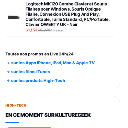
Logitech MK120 Combo Clavier et Souris
Filaires pour Windows, Souris Optique
Filaire, Connexion USB Plug And Play,
Confortable, Taille Standard, PC/Portable,
Clavier QWERTY UK - Noir
61,15€
65,97€
Amazon
PIONEER PLX-500 Blanche - Platine vinyle à
entraénement direct 3 vitesses (33-45-78
trs/min) avec pre-ampli intégré et port USB
Toutes nos promos en Live 24h/24
348,99€
384,71€
Amazon
sur les Apps iPhone, iPad, Mac & Apple TV
Smartphone SAMSUNG Galaxy S26 Ultra
sur les films iTunes
Noir 256Go
sur les produits High-Tech
891,99€
1199€
Fnac (Vendeur Tiers)
Smartphone SAMSUNG Galaxy S26+ Violet
256Go
HIGH-TECH
749,99€
1240,43€
Fnac (Vendeur Tiers)
EN CE MOMENT SUR KULTUREGEEK
Galaxy S26 256 Go Bleu
648,63€
834,71€
Fnac (Vendeur Tiers)