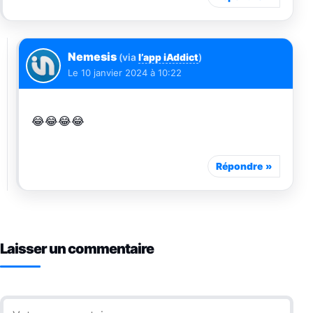
Nemesis
(via
l’app iAddict
)
Le
10 janvier 2024 à 10:22
😂😂😂😂
Répondre
Laisser un commentaire
Commentaire