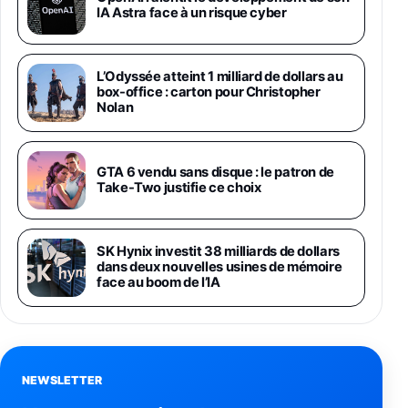
1019€
1399€
IA Astra face à un risque cyber
Fnac (Vendeur Tiers)
Galaxy S26 Ultra 256 Go Violet
L’Odyssée atteint 1 milliard de dollars au
892€
1199€
Fnac (Vendeur Tiers)
box-office : carton pour Christopher
Nolan
Philips SHK2000BL - Casque Enfant - Bleu &
Répartiteur Audio 5 Casques, Blanc
24,94€
29,96€
GTA 6 vendu sans disque : le patron de
Fnac (Vendeur Tiers)
Take-Two justifie ce choix
Asus RT-AC59U Routeur sans Fil Double
Bande Gigabit (Serveur et Client VPN, Triple
Vlan, Mode Point d'accès et Bridge, contrôle
SK Hynix investit 38 milliards de dollars
Parental, Qos)
dans deux nouvelles usines de mémoire
39,72€
50,42€
Amazon
face au boom de l’IA
Panasonic KX-TG6822 Téléphones Sans fil
Répondeur Ecran [Version Française]
31,67€
47,96€
Amazon
NEWSLETTER
Smartphone APPLE iPhone 15 Noir 128Go