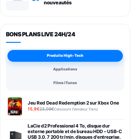
nouveautés
BONS PLANS LIVE 24H/24
Produits High-Tech
Applications
Films iTunes
Jeu Red Dead Redemption 2 sur Xbox One
15,9€
23,09€
Cdiscount (Vendeur Tiers)
LaCie d2 Professional 4 To, disque dur
externe portable et de bureau HDD – USB-C
USB 3.0, 7 200 tr/min, disques d'entreprise,