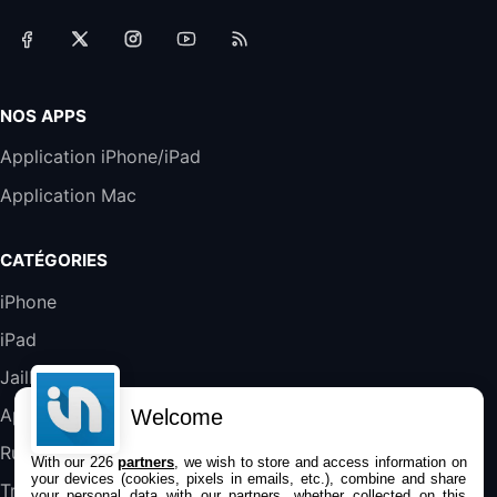
31,87€
88,29€
Amazon
Accessoire iRobot Roomba - Kit de
Rémplacement Roomba Séries 600
19,9€
23,99€
Amazon
NOS APPS
Harman Kardon SoundSticks 5 Haut-Parleur
Application iPhone/iPad
Bluetooth, Noir
Application Mac
289,47€
317,71€
Boulanger
Galaxy S25 FE 6,7\" 5G Nano SIM 128 Go
CATÉGORIES
Blanc
489,99€
647,51€
Fnac (Vendeur Tiers)
iPhone
iPad
DeLonghi ECAM290.22.b
357,4€
389,7€
Cdiscount (Vendeur Tiers)
Jailbreak
Applications
Welcome
Jeu FIFA 20 sur PC (code à télécharger)
Rumeurs
With our 226
partners
, we wish to store and access information on
45,98€
57,99€
Rue Du Commerce (Vendeur Tiers)
your devices (cookies, pixels in emails, etc.), combine and share
Trucs & astuces
your personal data with our partners, whether collected on this