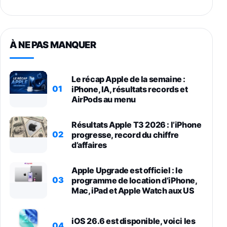
À NE PAS MANQUER
Le récap Apple de la semaine :
01
iPhone, IA, résultats records et
AirPods au menu
Résultats Apple T3 2026 : l’iPhone
02
progresse, record du chiffre
d’affaires
Apple Upgrade est officiel : le
03
programme de location d’iPhone,
Mac, iPad et Apple Watch aux US
iOS 26.6 est disponible, voici les
04