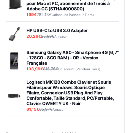
pour Mac et PC, abonnement de 1 mois à
Adobe CC (STHA4000800)
199€
282,13€
Cdiscount (Vendeur Tiers)
HP USB-C to USB 3.0 Adapter
20,26€
25,99€
Amazon
Samsung Galaxy A80 - Smartphone 4G (6,7''
- 128GO - 8GO RAM) - OR - Version
Française
193,99€
815,76€
Cdiscount (Vendeur Tiers)
Logitech MK120 Combo Clavier et Souris
Filaires pour Windows, Souris Optique
Filaire, Connexion USB Plug And Play,
Confortable, Taille Standard, PC/Portable,
Clavier QWERTY UK - Noir
61,15€
65,97€
Amazon
PIONEER PLX-500 Blanche - Platine vinyle à
entraénement direct 3 vitesses (33-45-78