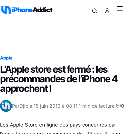
Aller au contenu
iPhone
Addict
Apple
L’Apple store est fermé : les
précommandes de l’iPhone 4
approchent !
Par
Djib's
15 juin 2010 à 08:11
·
1 min de lecture
·
0
Les Apple Store en ligne des pays concernés par
l’ouverture des pré-commandes de l’iPhone 4, sont