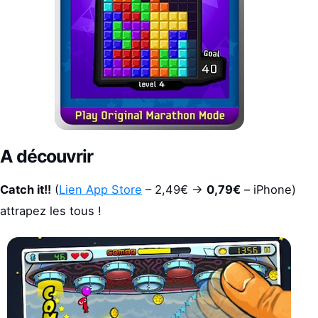
A découvrir
Catch it!!
(
Lien App Store
– 2,49€ ->
0,79€
– iPhone)
attrapez les tous !