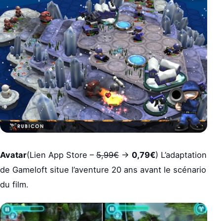
Avatar
(Lien App Store –
5,99€
->
0,79€
) L’adaptation
de Gameloft situe l’aventure 20 ans avant le scénario
du film.