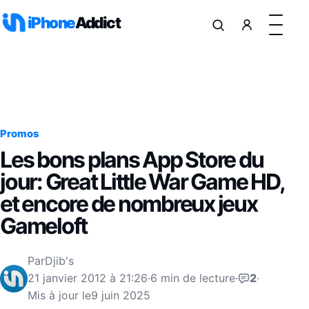
Aller au contenu
iPhone
Addict
Promos
Les bons plans App Store du
jour: Great Little War Game HD,
et encore de nombreux jeux
Gameloft
Par
Djib's
21 janvier 2012 à 21:26
·
6 min de lecture
·
2
·
Mis à jour le
9 juin 2025