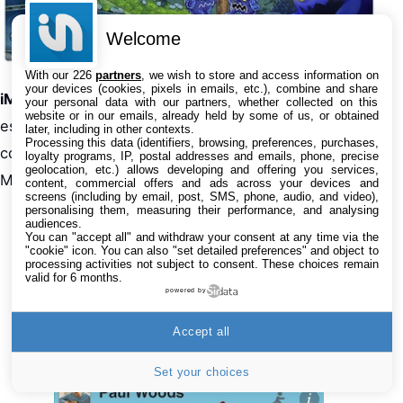
Welcome
With our 226
partners
, we wish to store and access information on
your devices (cookies, pixels in emails, etc.), combine and share
iM+ Pro
(
Lien App Store
–
7,99€
-> 0,79€ –
Universel
)
your personal data with our partners, whether collected on this
website or in our emails, already held by some of us, or obtained
est un excellent client de messageries instantanées
later, including in other contexts.
Processing this data (identifiers, browsing, preferences, purchases,
compatible Skype, Facebook, Google Talk, AIM, ICQ,
loyalty programs, IP, postal addresses and emails, phone, precise
geolocation, etc.) allows developing and offering you services,
MSN et plus encore.
content, commercial offers and ads across your devices and
screens (including by email, post, SMS, phone, audio, and video),
personalising them, measuring their performance, and analysing
audiences.
You can "accept all" and withdraw your consent at any time via the
"cookie" icon
. You can also "set detailed preferences" and object to
processing activities not subject to consent. These choices remain
valid for 6 months.
powered by
Accept all
Set your choices