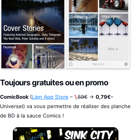
Toujours gratuites ou en promo
ComicBook
(
Lien App Store
–
1
,59€
->
0,79€
–
Universel) va vous permettre de réaliser des planche
de BD à la sauce Comics !