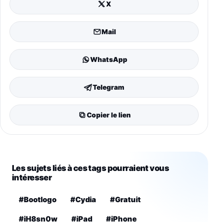
X
Mail
WhatsApp
Telegram
Copier le lien
Les sujets liés à ces tags pourraient vous
intéresser
#Bootlogo
#Cydia
#Gratuit
#iH8sn0w
#iPad
#iPhone