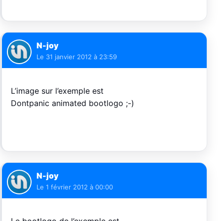
N-joy
Le
31 janvier 2012 à 23:59
L’image sur l’exemple est
Dontpanic animated bootlogo ;-)
N-joy
Le
1 février 2012 à 00:00