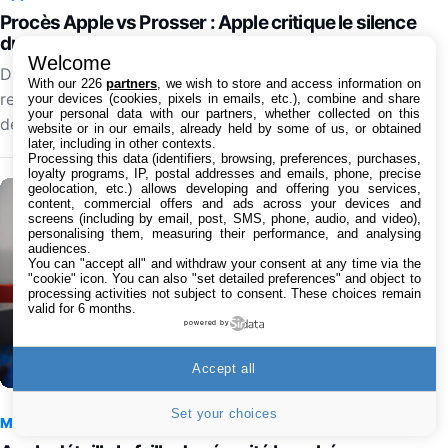
Procès Apple vs Prosser : Apple critique le silence
du leaker
Welcome
Dans un nouveau document judiciaire, Apple dit n'avoir
With our 226
partners
, we wish to store and access information on
reçu aucune réponse de l'avocat de Jon Prosser
your devices (cookies, pixels in emails, etc.), combine and share
your personal data with our partners, whether collected on this
depuis le 6 juillet 2026, dans le procès visant la…
website or in our emails, already held by some of us, or obtained
later, including in other contexts.
Processing this data (identifiers, browsing, preferences, purchases,
loyalty programs, IP, postal addresses and emails, phone, precise
geolocation, etc.) allows developing and offering you services,
content, commercial offers and ads across your devices and
screens (including by email, post, SMS, phone, audio, and video),
personalising them, measuring their performance, and analysing
audiences.
You can "accept all" and withdraw your consent at any time via the
"cookie" icon
. You can also "set detailed preferences" and object to
processing activities not subject to consent. These choices remain
valid for 6 months.
powered by
Accept all
Set your choices
Mac
6 août 2026 à 20:58
0