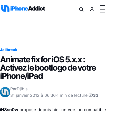
Aller au contenu
iPhone
Addict
Jailbreak
Animate fix for iOS 5.x.x :
Activez le bootlogo de votre
iPhone/iPad
Par
Djib's
31 janvier 2012 à 06:36
·
1 min de lecture
·
33
iH8sn0w
propose depuis hier un version compatible