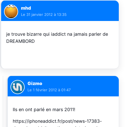
mhd
Le
31 janvier 2012 à 13:35
je trouve bizarre qui iaddict na jamais parler de
DREAMBORD
Gizmo
Le
1 février 2012 à 01:47
Ils en ont parlé en mars 2011!
https://iphoneaddict.fr/post/news-17383-