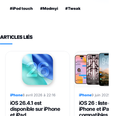
#iPod touch
#Modmyi
#Tweak
ARTICLES LIÉS
iPhone
9 juin 2025 à 
iPhone
8 avril 2026 à 22:16
iOS 26 : liste de
iOS 26.4.1 est
iPhone et iPad
disponible sur iPhone
compatibles
et iPad