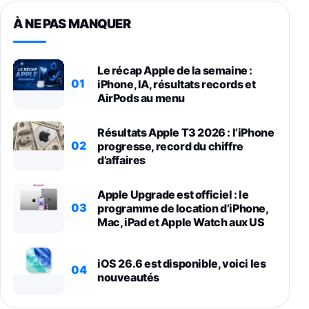
À NE PAS MANQUER
Le récap Apple de la semaine :
01
iPhone, IA, résultats records et
AirPods au menu
Résultats Apple T3 2026 : l’iPhone
02
progresse, record du chiffre
d’affaires
Apple Upgrade est officiel : le
03
programme de location d’iPhone,
Mac, iPad et Apple Watch aux US
iOS 26.6 est disponible, voici les
04
nouveautés