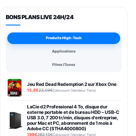
BONS PLANS LIVE 24H/24
Produits High-Tech
Applications
Films iTunes
Jeu Red Dead Redemption 2 sur Xbox One
15,9€
23,09€
Cdiscount (Vendeur Tiers)
LaCie d2 Professional 4 To, disque dur
externe portable et de bureau HDD – USB-C
USB 3.0, 7 200 tr/min, disques d'entreprise,
pour Mac et PC, abonnement de 1 mois à
Adobe CC (STHA4000800)
199€
282,13€
Cdiscount (Vendeur Tiers)