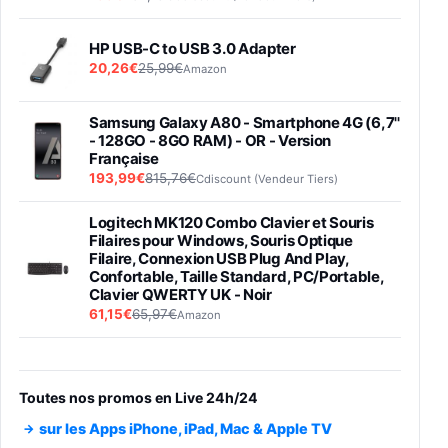
HP USB-C to USB 3.0 Adapter
20,26€
25,99€
Amazon
Samsung Galaxy A80 - Smartphone 4G (6,7''
- 128GO - 8GO RAM) - OR - Version
Française
193,99€
815,76€
Cdiscount (Vendeur Tiers)
Logitech MK120 Combo Clavier et Souris
Filaires pour Windows, Souris Optique
Filaire, Connexion USB Plug And Play,
Confortable, Taille Standard, PC/Portable,
Clavier QWERTY UK - Noir
61,15€
65,97€
Amazon
PIONEER PLX-500 Blanche - Platine vinyle à
entraénement direct 3 vitesses (33-45-78
trs/min) avec pre-ampli intégré et port USB
Toutes nos promos en Live 24h/24
348,99€
384,71€
Amazon
sur les Apps iPhone, iPad, Mac & Apple TV