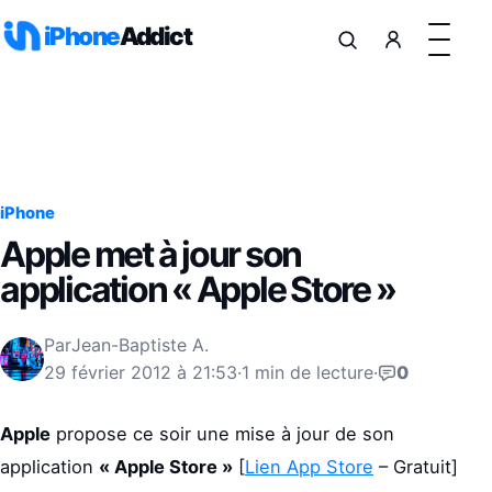
Aller au contenu
iPhone
Addict
iPhone
Apple met à jour son
application « Apple Store »
Par
Jean-Baptiste A.
29 février 2012 à 21:53
·
1 min de lecture
·
0
Apple
propose ce soir une mise à jour de son
application
« Apple Store »
[
Lien App Store
– Gratuit]