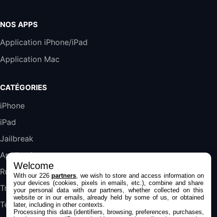
Accessoire iRobot Roomba - Kit de
Rémplacement Roomba Séries 600
19,9€
23,99€
Amazon
NOS APPS
Harman Kardon SoundSticks 5 Haut-Parleur
Application iPhone/iPad
Bluetooth, Noir
Application Mac
289,47€
317,71€
Boulanger
Galaxy S25 FE 6,7\" 5G Nano SIM 128 Go
CATÉGORIES
Blanc
489,99€
647,51€
Fnac (Vendeur Tiers)
iPhone
iPad
DeLonghi ECAM290.22.b
357,4€
389,7€
Cdiscount (Vendeur Tiers)
Jailbreak
Applications
Welcome
Jeu FIFA 20 sur PC (code à télécharger)
Rumeurs
With our 226
partners
, we wish to store and access information on
45,98€
57,99€
Rue Du Commerce (Vendeur Tiers)
your devices (cookies, pixels in emails, etc.), combine and share
Trucs & astuces
your personal data with our partners, whether collected on this
website or in our emails, already held by some of us, or obtained
Tests
later, including in other contexts.
Processing this data (identifiers, browsing, preferences, purchases,