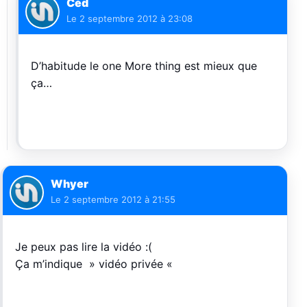
Céd
Le
2 septembre 2012 à 23:08
D’habitude le one More thing est mieux que
ça…
Whyer
Le
2 septembre 2012 à 21:55
Je peux pas lire la vidéo :(
Ça m’indique » vidéo privée «