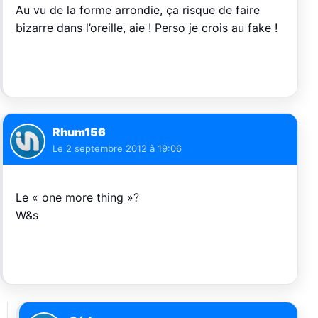
Au vu de la forme arrondie, ça risque de faire
bizarre dans l’oreille, aie ! Perso je crois au fake !
Rhum156
Le
2 septembre 2012 à 19:06
Le « one more thing »?
W&s