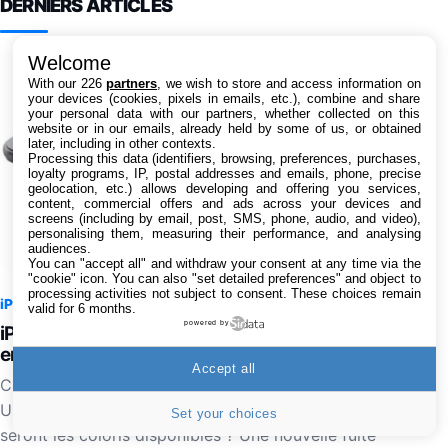
DERNIERS ARTICLES
Welcome
With our 226
partners
, we wish to store and access information on
your devices (cookies, pixels in emails, etc.), combine and share
your personal data with our partners, whether collected on this
website or in our emails, already held by some of us, or obtained
later, including in other contexts.
Processing this data (identifiers, browsing, preferences, purchases,
loyalty programs, IP, postal addresses and emails, phone, precise
geolocation, etc.) allows developing and offering you services,
content, commercial offers and ads across your devices and
screens (including by email, post, SMS, phone, audio, and video),
personalising them, measuring their performance, and analysing
audiences.
You can "accept all" and withdraw your consent at any time via the
"cookie" icon
. You can also "set detailed preferences" and object to
processing activities not subject to consent. These choices remain
iPhone
9 août 2026 à 08:04
5
valid for 6 months.
powered by
iPhone Ultra pliable : les deux coloris se dévoilent
en images
Accept all
C'est le mois prochain qu'Apple présentera l'iPhone
Ultra, son tout premier smartphone pliable, mais quels
Set your choices
seront les coloris disponibles ? Une nouvelle fuite