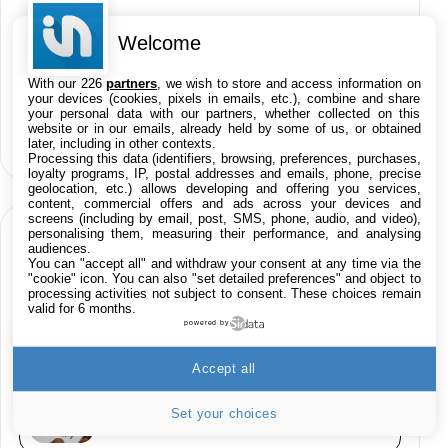
PIONEER PLX-500 Blanche - Platine vinyle à
entraénement direct 3 vitesses (33-45-78
Welcome
trs/min) avec pre-ampli intégré et port USB
Toutes nos promos en Live 24h/24
348,99€
384,71€
Amazon
With our 226
partners
, we wish to store and access information on
sur les Apps iPhone, iPad, Mac & Apple TV
your devices (cookies, pixels in emails, etc.), combine and share
your personal data with our partners, whether collected on this
Smartphone SAMSUNG Galaxy S26 Ultra
sur les films iTunes
website or in our emails, already held by some of us, or obtained
Noir 256Go
later, including in other contexts.
sur les produits High-Tech
891,99€
1199€
Fnac (Vendeur Tiers)
Processing this data (identifiers, browsing, preferences, purchases,
loyalty programs, IP, postal addresses and emails, phone, precise
geolocation, etc.) allows developing and offering you services,
Smartphone SAMSUNG Galaxy S26+ Violet
content, commercial offers and ads across your devices and
256Go
screens (including by email, post, SMS, phone, audio, and video),
personalising them, measuring their performance, and analysing
HIGH-TECH
749,99€
1240,43€
Fnac (Vendeur Tiers)
audiences.
You can "accept all" and withdraw your consent at any time via the
EN CE MOMENT SUR KULTUREGEEK
"cookie" icon
. You can also "set detailed preferences" and object to
Galaxy S26 256 Go Bleu
processing activities not subject to consent. These choices remain
valid for 6 months.
648,63€
834,71€
Fnac (Vendeur Tiers)
powered by
VOIR KULTUREGEEK
→
Samsung Galaxy Miracle Ultra, Smartphone
Accept all
Android 5G avec Galaxy AI, 512 Go,
Chargeur Secteur Rapide 25W Inclus,
Les IA d’OpenAI et Anthropic ont fait des
Set your choices
piratages avec de fausses identités
Smartphone déverrouillé, Noir, Version FR
1019€
1399€
Fnac (Vendeur Tiers)