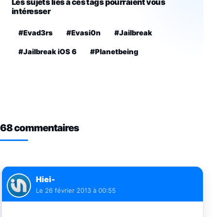
Les sujets liés à ces tags pourraient vous
intéresser
#Evad3rs
#Evasi0n
#Jailbreak
#Jailbreak iOS 6
#Planetbeing
68 commentaires
Hiei-
Le
26 février 2013 à 00:55