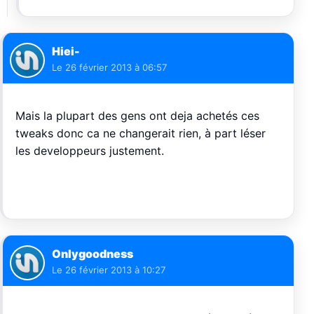
Hiei-
Le
26 février 2013 à 06:57
Mais la plupart des gens ont deja achetés ces
tweaks donc ca ne changerait rien, à part léser
les developpeurs justement.
Onlygoodness
Le
26 février 2013 à 10:27