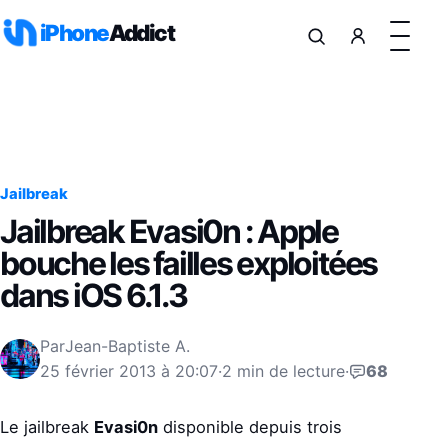
Aller au contenu
iPhone
Addict
Jailbreak
Jailbreak Evasi0n : Apple
bouche les failles exploitées
dans iOS 6.1.3
Par
Jean-Baptiste A.
25 février 2013 à 20:07
·
2 min de lecture
·
68
Le jailbreak
Evasi0n
disponible depuis trois