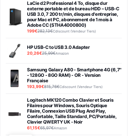
LaCie d2 Professional 4 To, disque dur
externe portable et de bureau HDD – USB-C
USB 3.0, 7 200 tr/min, disques d'entreprise,
pour Mac et PC, abonnement de 1 mois à
Adobe CC (STHA4000800)
199€
282,13€
Cdiscount (Vendeur Tiers)
HP USB-C to USB 3.0 Adapter
20,26€
25,99€
Amazon
Samsung Galaxy A80 - Smartphone 4G (6,7''
- 128GO - 8GO RAM) - OR - Version
Française
193,99€
815,76€
Cdiscount (Vendeur Tiers)
Logitech MK120 Combo Clavier et Souris
Filaires pour Windows, Souris Optique
Filaire, Connexion USB Plug And Play,
Confortable, Taille Standard, PC/Portable,
Clavier QWERTY UK - Noir
61,15€
65,97€
Amazon