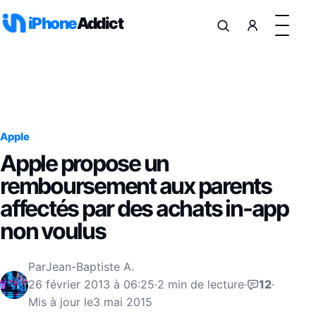
Aller au contenu
iPhone
Addict
Apple
Apple propose un
remboursement aux parents
affectés par des achats in-app
non voulus
Par
Jean-Baptiste A.
26 février 2013 à 06:25
·
2 min de lecture
·
12
·
Mis à jour le
3 mai 2015