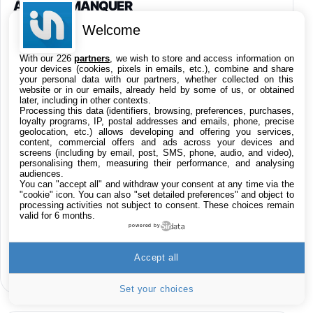
À NE PAS MANQUER
Welcome
Le récap Apple de la semaine :
With our 226
partners
, we wish to store and access information on
01
iPhone, IA, résultats records et
your devices (cookies, pixels in emails, etc.), combine and share
your personal data with our partners, whether collected on this
AirPods au menu
website or in our emails, already held by some of us, or obtained
later, including in other contexts.
Processing this data (identifiers, browsing, preferences, purchases,
Résultats Apple T3 2026 : l’iPhone
loyalty programs, IP, postal addresses and emails, phone, precise
02
progresse, record du chiffre
geolocation, etc.) allows developing and offering you services,
content, commercial offers and ads across your devices and
d’affaires
screens (including by email, post, SMS, phone, audio, and video),
personalising them, measuring their performance, and analysing
audiences.
Apple Upgrade est officiel : le
You can "accept all" and withdraw your consent at any time via the
03
programme de location d’iPhone,
"cookie" icon
. You can also "set detailed preferences" and object to
processing activities not subject to consent. These choices remain
Mac, iPad et Apple Watch aux US
valid for 6 months.
powered by
iOS 26.6 est disponible, voici les
04
Accept all
nouveautés
Set your choices