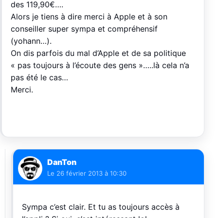
des 119,90€….
Alors je tiens à dire merci à Apple et à son
conseiller super sympa et compréhensif
(yohann…).
On dis parfois du mal d’Apple et de sa politique
« pas toujours à l’écoute des gens »…..là cela n’a
pas été le cas…
Merci.
DanTon
Le
26 février 2013 à 10:30
Sympa c’est clair. Et tu as toujours accès à