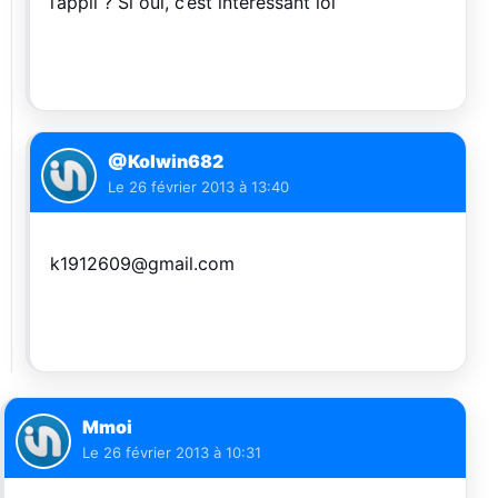
l’appli ? Si oui, c’est intéressant lol
@Kolwin682
Le
26 février 2013 à 13:40
k1912609@gmail.com
Mmoi
Le
26 février 2013 à 10:31