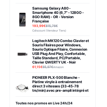
Samsung Galaxy A80 -
Smartphone 4G (6,7'' - 128GO -
8GO RAM) - OR - Version
Française
193,99€
815,76€
Cdiscount (Vendeur Tiers)
Logitech MK120 Combo Clavier et
Souris Filaires pour Windows,
Souris Optique Filaire, Connexion
USB Plug And Play, Confortable,
Taille Standard, PC/Portable,
Clavier QWERTY UK - Noir
61,15€
65,97€
Amazon
PIONEER PLX-500 Blanche -
Platine vinyle à entraénement
direct 3 vitesses (33-45-78
trs/min) avec pre-ampli intégré et
port USB
348,99€
384,71€
Amazon
Toutes nos promos en Live 24h/24