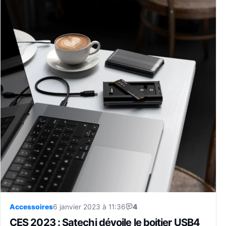
Accessoires
6 janvier 2023 à 11:36
4
CES 2023 : Satechi dévoile le boitier USB4