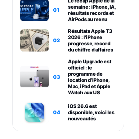
Le récap Apple de la
semaine : iPhone, IA,
01
résultats records et
AirPods au menu
Résultats Apple T3
2026 : l’iPhone
02
progresse, record
du chiffre d’affaires
Apple Upgrade est
officiel : le
programme de
03
location d’iPhone,
Mac, iPad et Apple
Watch aux US
iOS 26.6 est
04
disponible, voici les
nouveautés