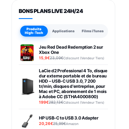
BONS PLANS LIVE 24H/24
Produits
Applications
Films iTunes
High-Tech
Jeu Red Dead Redemption 2 sur
Xbox One
15,9€
23,09€
Cdiscount (Vendeur Tiers)
LaCie d2 Professional 4 To, disque
dur externe portable et de bureau
HDD – USB-C USB 3.0, 7 200
tr/min, disques d'entreprise, pour
Mac et PC, abonnement de 1 mois
à Adobe CC (STHA4000800)
199€
282,13€
Cdiscount (Vendeur Tiers)
HP USB-C to USB 3.0 Adapter
20,26€
25,99€
Amazon