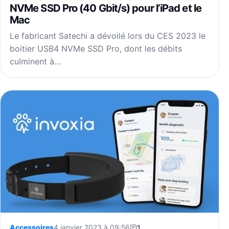
NVMe SSD Pro (40 Gbit/s) pour l’iPad et le
Mac
Le fabricant Satechi a dévoilé lors du CES 2023 le
boitier USB4 NVMe SSD Pro, dont les débits
culminent à…
Accessoires
4 janvier 2023 à 09:56
1