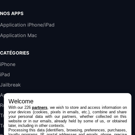
Harman Kardon SoundSticks 5 Haut-Parleur
Bluetooth, Noir
NOS APPS
289,47€
317,71€
Boulanger
Application iPhone/iPad
Galaxy S25 FE 6,7\" 5G Nano SIM 128 Go
Application Mac
Blanc
489,99€
647,51€
Fnac (Vendeur Tiers)
CATÉGORIES
DeLonghi ECAM290.22.b
iPhone
357,4€
389,7€
Cdiscount (Vendeur Tiers)
iPad
Jailbreak
Jeu FIFA 20 sur PC (code à télécharger)
45,98€
57,99€
Rue Du Commerce (Vendeur Tiers)
Applications
Welcome
Rumeurs
With our 226
partners
, we wish to store and access information on
your devices (cookies, pixels in emails, etc.), combine and share
Trucs & astuces
your personal data with our partners, whether collected on this
website or in our emails, already held by some of us, or obtained
Tests
later, including in other contexts.
Processing this data (identifiers, browsing, preferences, purchases,
loyalty programs, IP, postal addresses and emails, phone, precise