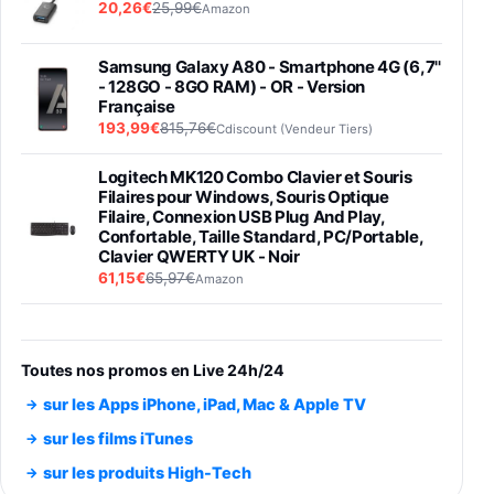
20,26€
25,99€
Amazon
Samsung Galaxy A80 - Smartphone 4G (6,7''
- 128GO - 8GO RAM) - OR - Version
Française
193,99€
815,76€
Cdiscount (Vendeur Tiers)
Logitech MK120 Combo Clavier et Souris
Filaires pour Windows, Souris Optique
Filaire, Connexion USB Plug And Play,
Confortable, Taille Standard, PC/Portable,
Clavier QWERTY UK - Noir
61,15€
65,97€
Amazon
PIONEER PLX-500 Blanche - Platine vinyle à
entraénement direct 3 vitesses (33-45-78
trs/min) avec pre-ampli intégré et port USB
Toutes nos promos en Live 24h/24
348,99€
384,71€
Amazon
sur les Apps iPhone, iPad, Mac & Apple TV
Smartphone SAMSUNG Galaxy S26 Ultra
sur les films iTunes
Noir 256Go
sur les produits High-Tech
891,99€
1199€
Fnac (Vendeur Tiers)