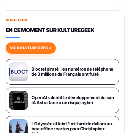
Smartphone SAMSUNG Galaxy S26+ Violet
256Go
HIGH-TECH
749,99€
1240,43€
Fnac (Vendeur Tiers)
EN CE MOMENT SUR KULTUREGEEK
Galaxy S26 256 Go Bleu
648,63€
834,71€
Fnac (Vendeur Tiers)
VOIR KULTUREGEEK
→
Samsung Galaxy Miracle Ultra, Smartphone
Android 5G avec Galaxy AI, 512 Go,
Chargeur Secteur Rapide 25W Inclus,
Bloctel piraté : les numéros de téléphone
de 3 millions de Français ont fuité
Smartphone déverrouillé, Noir, Version FR
1019€
1399€
Fnac (Vendeur Tiers)
Galaxy S26 Ultra 512 Go Bleu
OpenAI ralentit le développement de son
1019€
1399€
IA Astra face à un risque cyber
Fnac (Vendeur Tiers)
Galaxy S26 Ultra 256 Go Violet
L’Odyssée atteint 1 milliard de dollars au
892€
1199€
Fnac (Vendeur Tiers)
box-office : carton pour Christopher