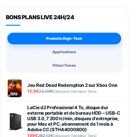
BONS PLANS LIVE 24H/24
Produits High-Tech
Applications
Films iTunes
Jeu Red Dead Redemption 2 sur Xbox One
15,9€
23,09€
Cdiscount (Vendeur Tiers)
LaCie d2 Professional 4 To, disque dur
externe portable et de bureau HDD – USB-C
USB 3.0, 7 200 tr/min, disques d'entreprise,
pour Mac et PC, abonnement de 1 mois à
Adobe CC (STHA4000800)
199€
282,13€
Cdiscount (Vendeur Tiers)