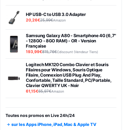
HP USB-C to USB 3.0 Adapter
20,26€
25,99€
Amazon
Samsung Galaxy A80 - Smartphone 4G (6,7''
- 128GO - 8GO RAM) - OR - Version
Française
193,99€
815,76€
Cdiscount (Vendeur Tiers)
Logitech MK120 Combo Clavier et Souris
Filaires pour Windows, Souris Optique
Filaire, Connexion USB Plug And Play,
Confortable, Taille Standard, PC/Portable,
Clavier QWERTY UK - Noir
61,15€
65,97€
Amazon
PIONEER PLX-500 Blanche - Platine vinyle à
entraénement direct 3 vitesses (33-45-78
trs/min) avec pre-ampli intégré et port USB
Toutes nos promos en Live 24h/24
348,99€
384,71€
Amazon
sur les Apps iPhone, iPad, Mac & Apple TV