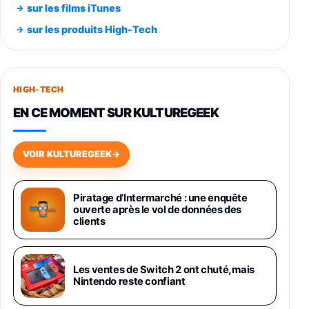
Smartphone SAMSUNG Galaxy S26 Ultra
sur les films iTunes
Noir 256Go
sur les produits High-Tech
891,99€
1199€
Fnac (Vendeur Tiers)
Smartphone SAMSUNG Galaxy S26+ Violet
256Go
HIGH-TECH
749,99€
1240,43€
Fnac (Vendeur Tiers)
EN CE MOMENT SUR KULTUREGEEK
Galaxy S26 256 Go Bleu
648,63€
834,71€
Fnac (Vendeur Tiers)
VOIR KULTUREGEEK
→
Samsung Galaxy Miracle Ultra, Smartphone
Android 5G avec Galaxy AI, 512 Go,
Piratage d’Intermarché : une enquête
Chargeur Secteur Rapide 25W Inclus,
ouverte après le vol de données des
Smartphone déverrouillé, Noir, Version FR
clients
1019€
1399€
Fnac (Vendeur Tiers)
Galaxy S26 Ultra 512 Go Bleu
Les ventes de Switch 2 ont chuté, mais
1019€
1399€
Nintendo reste confiant
Fnac (Vendeur Tiers)