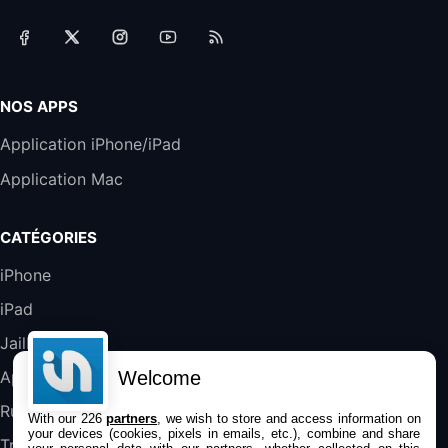
Accessoire iRobot Roomba - Kit de
Rémplacement Roomba Séries 600
19,9€
23,99€
Amazon
Harman Kardon SoundSticks 5 Haut-Parleur
Bluetooth, Noir
NOS APPS
289,47€
317,71€
Boulanger
Application iPhone/iPad
Galaxy S25 FE 6,7\" 5G Nano SIM 128 Go
Application Mac
Blanc
489,99€
647,51€
Fnac (Vendeur Tiers)
CATÉGORIES
DeLonghi ECAM290.22.b
iPhone
357,4€
389,7€
Cdiscount (Vendeur Tiers)
iPad
Jailbreak
Jeu FIFA 20 sur PC (code à télécharger)
45,98€
57,99€
Rue Du Commerce (Vendeur Tiers)
Welcome
Applications
Rumeurs
With our 226
partners
, we wish to store and access information on
your devices (cookies, pixels in emails, etc.), combine and share
Trucs & astuces